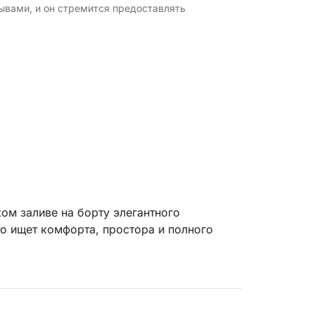
ывами, и он стремится предоставлять
ом заливе на борту элегантного
то ищет комфорта, простора и полного
вы можете наслаждаться морем в свое
ых ванн и затененными местами, идеально
рут гибкий и настраиваемый, позволяя