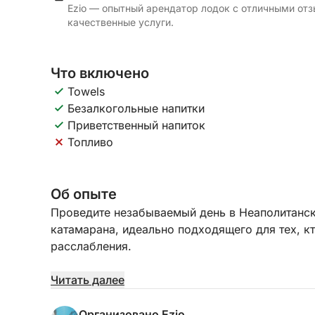
Ezio — опытный арендатор лодок с отличными отз
качественные услуги.
Что включено
Towels
Безалкогольные напитки
Приветственный напиток
Топливо
Об опыте
Проведите незабываемый день в Неаполитанск
катамарана, идеально подходящего для тех, к
расслабления.
Благодаря устойчивости и простору на борту 
Читать далее
удовольствие, с зонами для принятия солнечн
подходящими для любого времени суток. Марш
Организовано Ezio