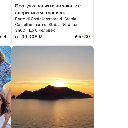
Прогулка на яхте на закате с
аперитивом в заливе
Porto di Castellammare di Stabia,
Кастелламмаре.
Castellammare di Stabia, Италия
3h00 · До 6 человек
от 39 008 ₽
5 (4)
5 (23)