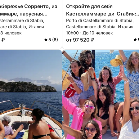
обережье Сорренто, из
Откройте для себя
ммаре, парусная
Кастелламмаре-ди-Стабия:
stellammare di Stabia,
Porto di Castellammare di Stabia,
 на целый день с
целый солнечный день на
are di Stabia, Италия
Castellammare di Stabia, Италия
епными видами.
моторной лодке
 8 человек
10h00 · До 10 человек
 ₽
от 97 520 ₽
5 (6)