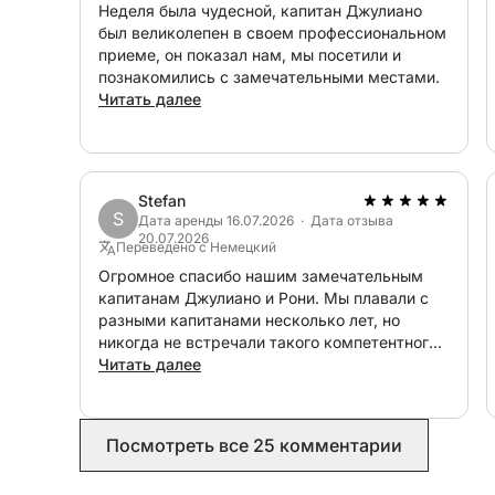
Неделя была чудесной, капитан Джулиано
был великолепен в своем профессиональном
приеме, он показал нам, мы посетили и
познакомились с замечательными местами.
Читать далее
Stefan
S
Дата аренды 16.07.2026 · Дата отзыва
20.07.2026
Переведено с Немецкий
Огромное спасибо нашим замечательным
капитанам Джулиано и Рони. Мы плавали с
разными капитанами несколько лет, но
никогда не встречали такого компетентного
и спокойного человека. Особая
Читать далее
благодарность Рони, который оказал
фантастическое обслуживание на борту. Они
– отличная команда! Мы остались очень
Посмотреть все 25 комментарии
довольны и будем от всей души
рекомендовать их! Mille grazie!