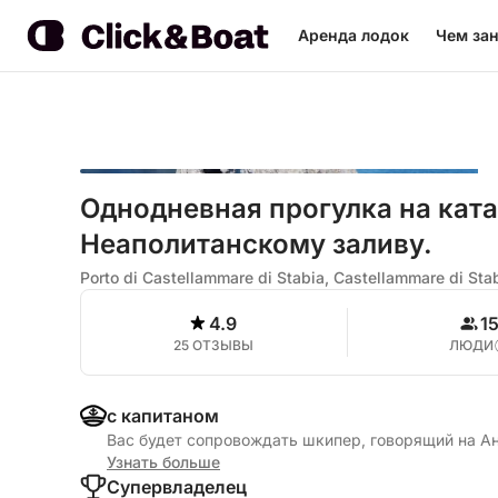
Аренда лодок
Чем зан
Однодневная прогулка на кат
Неаполитанскому заливу.
Porto di Castellammare di Stabia, Castellammare di Sta
4.9
1
25 ОТЗЫВЫ
ЛЮДИ
с капитаном
Вас будет сопровождать шкипер, говорящий на Ан
Узнать больше
Cупервладелец