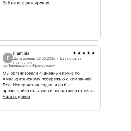
Всё на высшем уровне.
Flaminia
F
Дата аренды 26.05.2026 · Дата отзыва
07.06.2026
Переведено с Французский
Мы организовали 4-дневный круиз по
Амальфитанскому побережью с компанией
Ezio. Невероятная лодка, и он был
чрезвычайно отзывчив и оперативно отвечал
на каждое сообщение. Экипаж, Джулиано и
Читать далее
Рони, были просто незаменимы; мы
полностью расслабились, они все
организовали и даже присматривали за
нашим сыном... они были очень тактичны, и у
нас был замечательный отдых. Мы