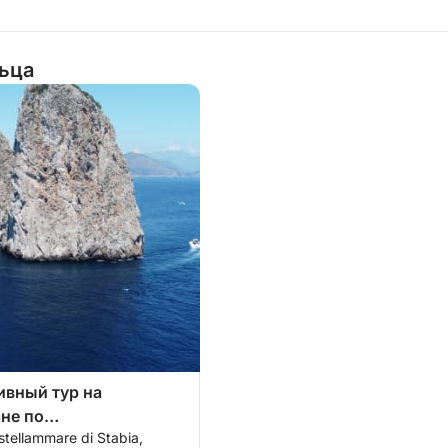
льца
вный тур на
не по
stellammare di Stabia,
анскому заливу