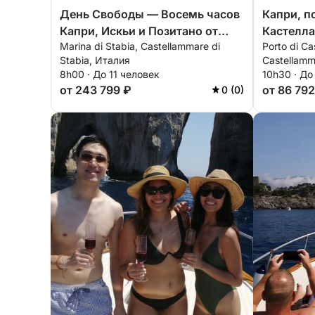
День Свободы — Восемь часов
Капри, п
Капри, Искьи и Позитано от
Кастелла
Marina di Stabia, Castellammare di
Porto di Ca
Марина ди Стабия
прогулка
Stabia, Италия
Castellamm
великол
8h00 · До 11 человек
10h30 · До
от 243 799 ₽
от 86 792
0 (0)