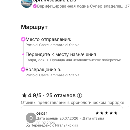
вам и капитану решить, куда отправиться исс
Верифицированная лодка
·
Супер владелец ·
37
побережье Неаполя, в зависимости от ваших п
Маршрут
В течение дня запланированы остановки для к
подходящих для купания в кристально чистой 
Mесто отправления:
можете сойти на берег, чтобы посетить дерев
Porto di Castellammare di Stabia
Перейдите к месту назначения
Темп неспешный и приятный, созданный для м
Капри, Искья, Прочида или неаполитанское побережье.
Идеально подходит для пар, семей или групп 
Bозвращение в:
Porto di Castellammare di Stabia
познакомиться со Средиземноморьем в аутен
Забронируйте прямо сейчас на Click&Boat и со
4.9/5
·
25 отзывов
Отзывы представлены в хронологическом порядке
oscar
O
Дата аренды 20.07.2026 · Дата отзыва
30.07.2026
Переведено с Итальянский