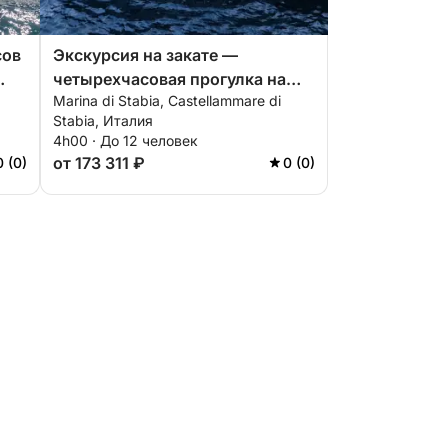
сов
Экскурсия на закате —
четырехчасовая прогулка на
Marina di Stabia, Castellammare di
закате между Капри, Искьей и
Stabia, Италия
Позитано из Марина-ди-
4h00 · До 12 человек
Стабия.
от 173 311 ₽
0 (0)
0 (0)