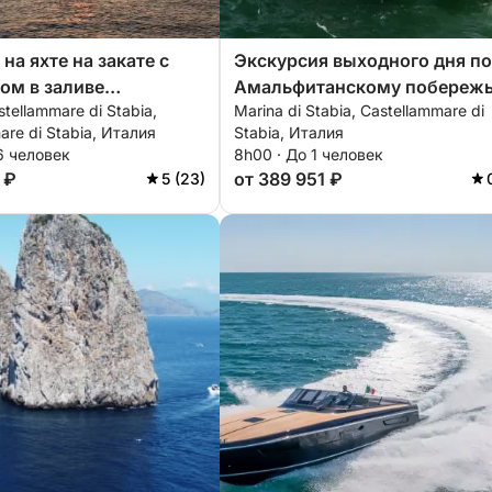
на яхте на закате с
Экскурсия выходного дня по
ом в заливе
Амальфитанскому побереж
stellammare di Stabia,
Marina di Stabia, Castellammare di
аммаре.
и отелю Ли Галли.
are di Stabia, Италия
Stabia, Италия
6 человек
8h00 · До 1 человек
 ₽
от 389 951 ₽
5 (23)