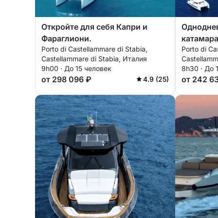
Откройте для себя Капри и
Одноднев
Фараглиони.
катамара
Porto di Castellammare di Stabia,
Porto di Ca
Неаполит
Castellammare di Stabia, Италия
Castellamm
9h00 · До 15 человек
8h30 · До 
от 298 096 ₽
от 242 6
4.9 (25)