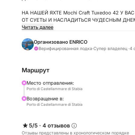
НА НАШЕЙ ЯХТЕ Mochi Craft Tuxedoo 42 У
ОТ СУЕТЫ И НАСЛАДИТЬСЯ ЧУДЕСНЫМ ДНЕМ
В ТЕНИ ВЕЗЕВИЯ, В ДРУЖЕЛЮБНОЙ И ДРУЖ
Читать далее
ДЛЯ ЭТОГО НАША ЛОДКА ОБОБОРУДОВАНА 
Организовано ENRICO
НА БОРТУ ВЫ НАЙДЕТЕ ПРОСТОРНЫЙ КОКПИ
Верифицированная лодка
·
Супер владелец ·
4 
В НОСОВОЙ ЧАСТИ – ПРОСТОРНАЯ СОЛНЕЧН
ВНИЗУ – УДОБНАЯ ГОСТИНАЯ, КАМБУЗ, ДВУ
Маршрут
КОРМОВАЯ КАЮТА ИМЕЕТ 1 ВАННУЮ КОМНАТ
Mесто отправления:
МЕСТ.
Porto di Castellammare di Stabia
Bозвращение в:
Свяжитесь с нами и насладитесь чудесными вп
Porto di Castellammare di Stabia
Наши туры
Сорренто (дизельное топливо не включено, 15
5/5
·
4 отзывов
Капри (дизельное топливо не включено, 250 е
Отзывы представлены в хронологическом порядке