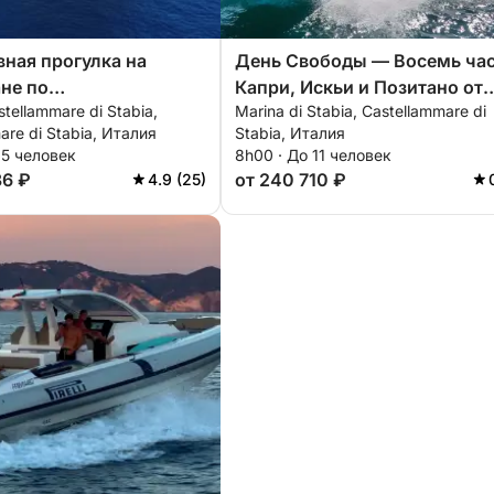
ная прогулка на
День Свободы — Восемь ча
не по
Капри, Искьи и Позитано от
stellammare di Stabia,
Marina di Stabia, Castellammare di
анскому заливу.
Марина ди Стабия
are di Stabia, Италия
Stabia, Италия
15 человек
8h00 · До 11 человек
36 ₽
от 240 710 ₽
4.9 (25)