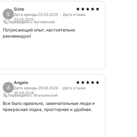
евро)
 евро)
Sixte
S
0 евро)
Дата аренды 02.05.2025 · Дата отзыва
03.05.2025
вро)
Переведено с Английский
 евро)
Потрясающий опыт, настоятельно
рекомендую!
 на борту.
 стоимость. ЦЕНА.
Angelo
A
Дата аренды 29.06.2024 · Дата отзыва
30.06.2024
Переведено с Итальянский
Все было идеально, замечательные люди и
прекрасная лодка, просторная и удобная.