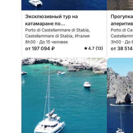
Эксклюзивный тур на
Прогулка 
катамаране по
аперитив
Porto di Castellammare di Stabia,
Porto di Ca
Неаполитанскому заливу
Кастелл
Castellammare di Stabia, Италия
Castellamm
8h30 · До 15 человек
3h00 · До 
от 197 094 ₽
от 38 514
4.7 (13)