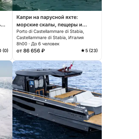
Капри на парусной яхте:
ью
морские скалы, пещеры и
Porto di Castellammare di Stabia,
аперитив в открытом море.
Castellammare di Stabia, Италия
8h00 · До 6 человек
от 86 656 ₽
0 (0)
5 (23)