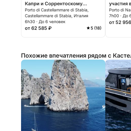
Капри и Соррентоскому
участия 
Porto di Castellammare di Stabia,
Porto di N
побережью с аперитивом.
аперитив
Castellammare di Stabia, Италия
7h00 · До 
6h30 · До 6 человек
от 52 95
от 62 585 ₽
5 (18)
Похожие впечатления рядом с Касте