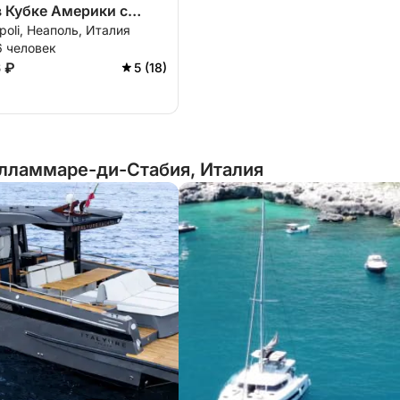
в Кубке Америки с
apoli, Неаполь, Италия
ом.
6 человек
6 ₽
5 (18)
лламмаре-ди-Стабия, Италия