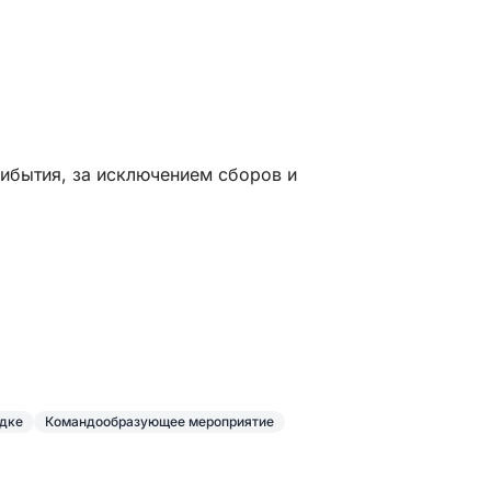
предлагал захватывающие виды, но самым
ярким моментом стал переход на Капри и
осмотр величественных скальных
образований Фараглиони. Мы объехали весь
остров, и наш замечательный хозяин, Энцо,
бросил якорь в великолепном месте, и мы
все вместе прыгнули в прекрасную,
кристально чистую воду, чтобы незабываемо
рибытия, за исключением сборов и
искупаться. Энцо был великолепен,
гостеприимство было теплым, а плавание
невероятно плавным. Я обязательно
забронирую этот тур снова, когда мы снова
будем в Италии!
одке
Командообразующее мероприятие