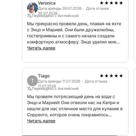
оплачиваемые до отправления: Обязательные 
Veronica
уборка, удобства на борту) оплачиваются пр
Дата аренды 29.07.2026 · Дата отзыва
30.07.2026
услуги: ночевка в порту и портовые сборы (ес
Переведено с Английский
такси и т. д.
Мы прекрасно провели день, плавая на яхте
с Энцо и Марией. Они были дружелюбны,
-----------------------------------------------------
гостеприимны и с самого начала создали
Для получения дополнительной информации свя
комфортную атмосферу. Энцо уделил мне
забронировать эту прекрасную парусную яхту
время, чтобы я мог попрактиковаться в
Читать далее
с семьей и друзьями!
нескольких маневрах на яхте, и даже
позволил мне сесть за штурвал, за что я ему
очень благодарен. Попутный ветер позволил
нам пройти почти весь путь обратно в
Tiago
гавань. Спасибо за прекрасный опыт. Я
T
Дата аренды 11.07.2026 · Дата отзыва
обязательно забронирую поездку с Энцо
11.07.2026
Переведено с Английский
снова и порекомендую эту экскурсию
другим.
Мы провели потрясающий день на воде с
Энцо и Марией! Они отвезли нас на Капри и
нашли для нас отличное место для купания в
Сорренто, которое очень понравилось
детям. Честно говоря, они все время
Читать далее
заставляли нас чувствовать себя VIP-
персонами. Они были очень добры,