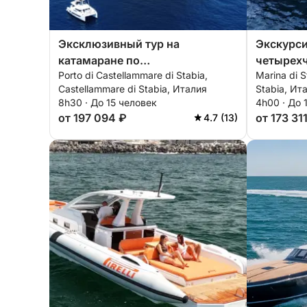
Эксклюзивный тур на
Экскурси
катамаране по
четырехч
Porto di Castellammare di Stabia,
Marina di S
Неаполитанскому заливу
закате м
Castellammare di Stabia, Италия
Stabia, Ит
Позитано
8h30 · До 15 человек
4h00 · До 
Стабия.
от 197 094 ₽
от 173 31
4.7 (13)