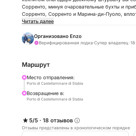
Сорренто, минуя очаровательные бухты и приб
Сорренто, Сорренто и Марина-ди-Пуоло, впло
очарованием или Нерано на Амальфитанском 
Читать далее
Яхта имеет просторные, хорошо оборудованны
Организовано Enzo
дерева. Предпочтение отдается небольшим гр
Верифицированная лодка
·
Супер владелец ·
18
комфорта на борту предусмотрена отдельная 
Маршрут
Яхта находится в отличном состоянии и обору
прогулок в Неаполитанском заливе.
Mесто отправления:
Porto di Castellammare di Stabia
Яхта расположена в порту Кастелламмаре-ди-
Bозвращение в:
Амальфитанского побережья, а также из Неап
Porto di Castellammare di Stabia
общественном транспорте. На территории имее
Любой маршрут возможен по запросу и может
5/5
·
18 отзывов
Отзывы представлены в хронологическом порядке
Предлагается приветственный напиток. Обязат