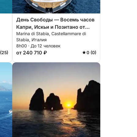
День Свободы — Восемь часов
Капри, Искьи и Позитано от
Marina di Stabia, Castellammare di
Марина ди Стабия
Stabia, Италия
8h00 · До 12 человек
от 240 710 ₽
 (25)
0 (0)