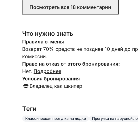
заботились о нашем комфорте, предлагали
Посмотреть все 18 комментарии
закуски и спритцеры. Это, безусловно, стало
одним из самых ярких моментов нашей
поездки. Огромное спасибо им обоим за эти
воспоминания!
Что нужно знать
Правила отмены
Возврат 70% средств не позднее 10 дней до п
комиссии.
Право на отказ от этого бронирования:
Нет.
Подробнее
Условия бронирования
Владелец как шкипер
Tеги
Классическая прогулка на лодке
Прогулка на парусной л