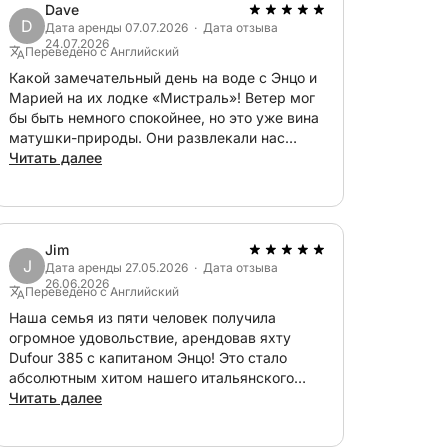
сервисные расходы (топливо, финальная
Dave
D
и посадке. Возможные дополнительные
Дата аренды 07.07.2026 · Дата отзыва
24.07.2026
ли применимо), швартовка у буя, катер-
Переведено с Английский
Какой замечательный день на воде с Энцо и
Марией на их лодке «Мистраль»! Ветер мог
бы быть немного спокойнее, но это уже вина
житесь со мной через Click&Boat, чтобы
матушки-природы. Они развлекали нас
 и насладиться незабываемыми моментами
рассказами о Соренто и Амальфитанском
Читать далее
побережье, пока мы плыли к отличному
маленькому ресторанчику «Мария Грация».
К концу дня ветер усилился, и мы смогли
несколько часов плыть обратно в
Jim
Кастелламмаре. Лодка и оборудование были
J
Дата аренды 27.05.2026 · Дата отзыва
в отличном состоянии и идеально чистыми.
26.06.2026
Переведено с Английский
Мы бы с удовольствием арендовали
«Мистраль» снова.
Наша семья из пяти человек получила
огромное удовольствие, арендовав яхту
Dufour 385 с капитаном Энцо! Это стало
абсолютным хитом нашего итальянского
отпуска. Яхта была невероятно просторной и
Читать далее
комфортабельной для всех пятерых. Круиз
вдоль потрясающего побережья Сорренто