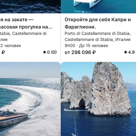
я на закате —
Откройте для себя Капри и
асовая прогулка на
Фараглиони.
tabia, Castellammare di
Porto di Castellammare di Stabia,
ежду Капри, Искьей и
алия
Castellammare di Stabia, Италия
 из Марина-ди-
12 человек
9h00 · До 15 человек
1 ₽
от 298 096 ₽
0 (0)
4.9