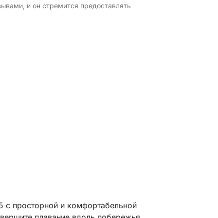
зывами, и он стремится предоставлять
85 с просторной и комфортабельной
овершите плавание вдоль побережья