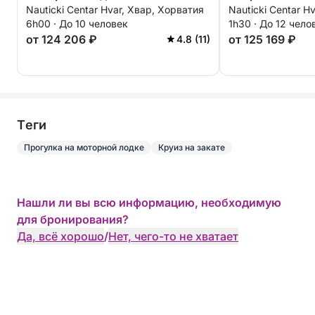
Nauticki Centar Hvar, Хвар, Хорватия
Nauticki Centar H
окрестностям острова Хвар.
6h00 · До 10 человек
1h30 · До 12 чело
от 124 206 ₽
от 125 169 ₽
4.8 (11)
Tеги
Прогулка на моторной лодке
Круиз на закате
Нашли ли вы всю информацию, необходимую
для бронирования?
Да, всё хорошо
/
Нет, чего-то не хватает