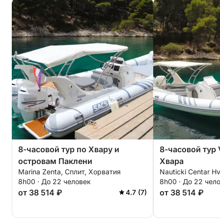
8-часовой тур по Хвару и
8-часовой тур V
островам Паклени
Хвара
Marina Zenta, Сплит, Хорватия
Nauticki Centar H
8h00 · До 22 человек
8h00 · До 22 чел
от 38 514 ₽
от 38 514 ₽
4.7 (7)