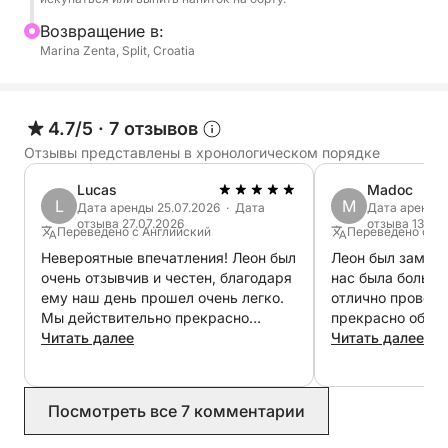
спокойной обстановке без спешки и толпы. Сама
Bозвращение в:
поездка на катере живописна и плавна, а время
Marina Zenta, Split, Croatia
выбрано идеально, чтобы насладиться лучшим
светом дня. Хотите ли вы поплавать,
расслабиться или сделать потрясающие
4.7/5
·
7 отзывов
фотографии заката, это короткий и приятный
Отзывы представлены в хронологическом порядке
способ насладиться островами Паклени с воды.
Lucas
Madoc
L
M
Никакого стресса, никакого расписания — только
Дата аренды 25.07.2026 · Дата
Дата аренды 
отзыва 27.07.2026
отзыва 13.07
золотистый свет, тихие бухты и теплое море.
Переведено с Английский
Переведено с Ан
Невероятные впечатления! Леон был
Леон был замеча
очень отзывчив и честен, благодаря
нас была больша
ему наш день прошел очень легко.
отлично провели
Мы действительно прекрасно
прекрасно общал
провели время, увидев самые
Читать далее
очень слаженно.
Читать далее
красивые уголки Адриатического
моря, благодаря ему.
Посмотреть все 7 комментарии