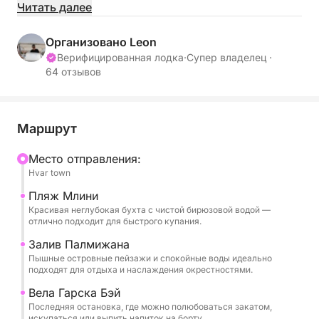
захватывающими видами. Вы исследуете три
Читать далее
прекрасные бухты на островах Паклени, у вас
будет время искупаться, отдохнуть за бокалом
Организовано Leon
вина и шампанского и полюбоваться золотистым
Верифицированная лодка
·
Супер владелец ·
64 отзывов
небом.
Мы начнем с пляжа Млини, тихой бухты с
мелководьем и бирюзовой водой — идеально
Маршрут
подходящей для первого купания или
Mесто отправления:
сноркелинга. Оттуда катер направится к бухте
Hvar town
Пальмижана, живописному островному месту,
известному своими соснами, пляжными барами и
Пляж Млини
Красивая неглубокая бухта с чистой бирюзовой водой —
спокойной обстановкой. Затем мы достигнем
отлично подходит для быстрого купания.
бухты Вела Гаршка, вашей конечной остановки
Залив Палмижана
для купания или просто отдыха с напитком на
Пышные островные пейзажи и спокойные воды идеально
борту, пока солнце опускается за горизонт.
подходят для отдыха и наслаждения окрестностями.
Вела Гарска Бэй
Этот тур идеально подходит для пар или
Последняя остановка, где можно полюбоваться закатом,
небольших групп, желающих отдохнуть в
искупаться или выпить напиток на борту.