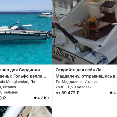
ивно для Сардинии
Откройте для себя Ла-
день): Гольфо делла
Маддалену, отправившись в
Cala Mangiavolpe, Ла-
Ла-Маддалена, Италия
а, Морторио и Ла
однодневную экскурсию на
, Италия
7h30 · До 8 человек
на.
моторной лодке.
10 человек
от 89 472 ₽
4.
0 ₽
4.7 (9)