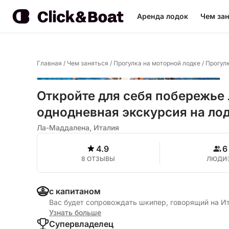
Аренда лодок
Чем зан
Главная
/
Чем заняться
/
Прогулка на моторной лодке
/
Прогул
Откройте для себя побережье
однодневная экскурсия на лод
Ла-Маддалена, Италия
4.9
6
8 ОТЗЫВЫ
ЛЮДИ
с капитаном
Вас будет сопровождать шкипер, говорящий на И
Узнать больше
Cупервладелец