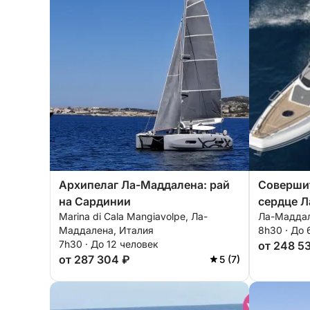
Архипелаг Ла-Маддалена: рай
Совершит
на Сардинии
сердце 
Marina di Cala Mangiavolpe, Ла-
Ла-Маддал
Маддалена, Италия
8h30 · До 
7h30 · До 12 человек
от 248 5
от 287 304 ₽
5 (7)