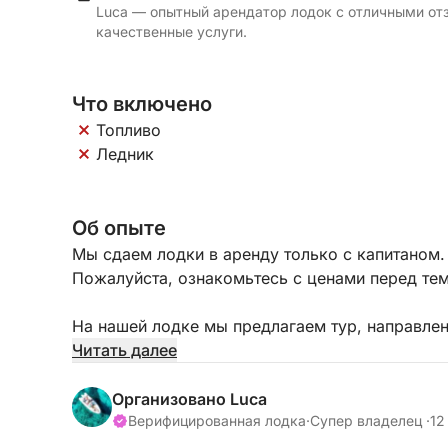
Luca — опытный арендатор лодок с отличными от
качественные услуги.
Что включено
Топливо
Ледник
Об опыте
Мы сдаем лодки в аренду только с капитаном.
Пожалуйста, ознакомьтесь с ценами перед тем
На нашей лодке мы предлагаем тур, направле
известными, так и с менее популярными турис
Читать далее
жителям и доступными только на небольших су
родившегося и выросшего на архипелаге, он 
Организовано Luca
расскажет анекдоты и истории о нашем архипе
Верифицированная лодка
·
Супер владелец ·
12