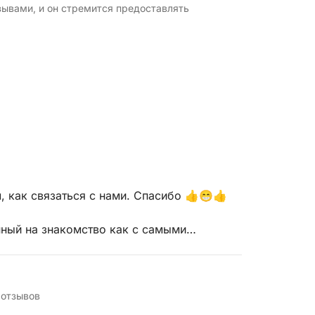
зывами, и он стремится предоставлять
, как связаться с нами. Спасибо 👍😁👍
нный на знакомство как с самыми
тами местами, известными только местным
дах. В сопровождении капитана,
покажет вам незабываемые места и
лаге.
 отзывов