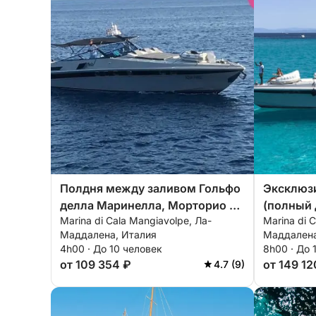
Полдня между заливом Гольфо
Эксклюз
делла Маринелла, Морторио и
(полный 
Marina di Cala Mangiavolpe, Ла-
Marina di 
Ла Маддаленой.
Маринелл
Маддалена, Италия
Маддалена
Маддале
4h00 · До 10 человек
8h00 · До 
от 109 354 ₽
от 149 12
4.7 (9)