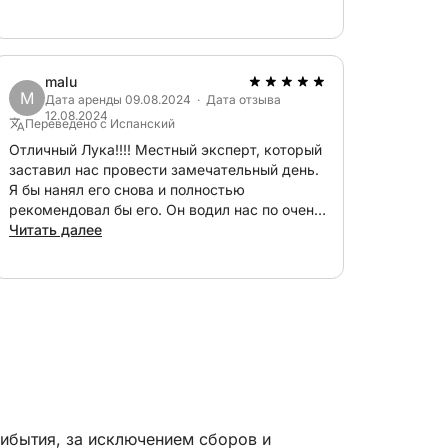
malu
M
Дата аренды 09.08.2024 · Дата отзыва
12.08.2024
Переведено с Испанский
Отличный Лука!!!! Местный эксперт, который
заставил нас провести замечательный день.
Я бы нанял его снова и полностью
рекомендовал бы его. Он водил нас по очень
красивым местам… и его рекомендации по
Читать далее
поводу маддалены были великолепны.
рибытия, за исключением сборов и