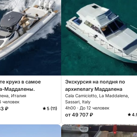
е круиз в самое
Экскурсия на полдня по
Ла-Маддалены.
архипелагу Маддалена
ена, Италия
Cala Camiciotto, La Maddalena,
6 человек
Sassari, Italy
4h00 · До 12 человек
33 ₽
5 (11)
от 49 707 ₽
4.