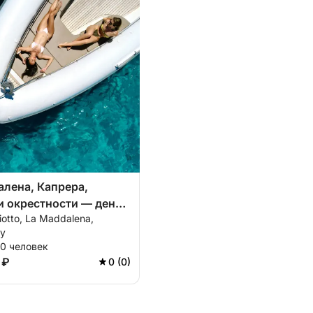
лена, Капрера,
и окрестности — день
iotto, La Maddalena,
ке по самым красивым
ly
редиземноморья.
10 человек
 ₽
0 (0)