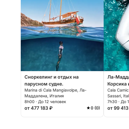
Сноркелинг и отдых на
Ла-Мадда
парусном судне.
Корсика 
Marina di Cala Mangiavolpe, Ла-
Cala Camic
на шлюп
Маддалена, Италия
Sassari, Ita
морям С
8h00 · До 12 человек
7h30 · До 
от 477 183 ₽
от 99 413
0 (0)