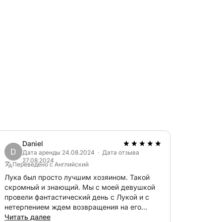
мощностью 150 лошадиных сил и может с
де вы можете подключить свой смартфон,
естницей, душем и всем необходимым
питаном: около 100 евро.
&Boat, чтобы забронировать эту
Daniel
D
еть!
Дата аренды 24.08.2024 · Дата отзыва
27.08.2024
Переведено с Английский
Лука был просто лучшим хозяином. Такой
скромный и знающий. Мы с моей девушкой
провели фантастический день с Лукой и с
нетерпением ждем возвращения на его
прекрасный родной остров!
Читать далее