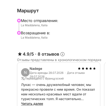
Лодка длиной 7 метров оснащена двигателем 
Маршрут
комфортом разместить до 6 человек.
Mесто отправления:
Она оборудована тентом с Bluetooth-радио (г
La Maddalena, Italia
чтобы слушать любимые мелодии), удобной л
Bозвращение в:
спасательным оборудованием.
La Maddalena, Italia
В стоимость аренды не включено:
- Услуги капитана: 150 евро в день
4.9/5
·
8 отзывов
- Топливо для экскурсии, рекомендованной ка
Отзывы представлены в хронологическом порядке
Не стесняйтесь обращаться ко мне через Click
Nadege
N
фантастическую лодку. Мы будем рады вас вид
Дата аренды 28.07.2026 · Дата отзыва
29.07.2026
Переведено с Французский
Лукас — очень дружелюбный человек; мы
прекрасно провели с ним время. Он показал
нам несколько красивых мест вдали от
туристических толп. Я настоятельно
рекомендую бронировать поездки у него.
Читать далее