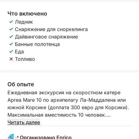
Что включено
Ледник
Снаряжение для сноркелинга
Дайвинговое снаряжение
Банные полотенца
Еда
Топливо
Об опыте
Ежедневная экскурсия на скоростном катере
Aprea Mare 10 по архипелагу Ла-Маддалена или
южной Корсике (доплата 300 евро для Корсики).
Максимальная вместимость 10 человек.
Наш скоростной катер идеально подходит для
Читать далее
небольших групп или семей!
На борту вы найдете все необходимое: тент,
Организовано Enrico