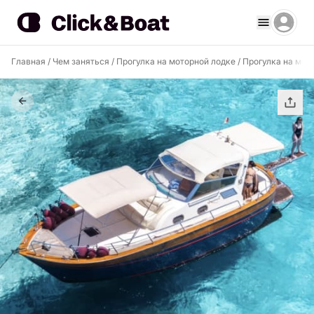
Главная
/
Чем заняться
/
Прогулка на моторной лодке
/
Прогулка на мот