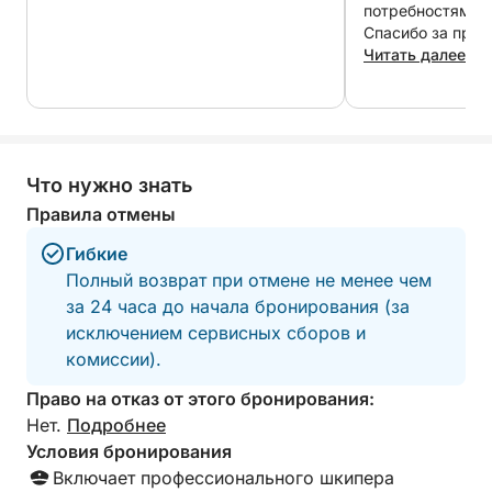
Капрера или Санто-Стефано.
потребностям и 
Спасибо за прек
ХАРАКТЕРИСТИКИ ЛОДКИ:
Читать далее
Два дизельных двигателя VM мощностью 250
л.с., носовое подруливающее устройство.
Длина лодки 10 метров, ширина 3,5 метра.
Что нужно знать
ВНИМАНИЕ! ДОПЛАТА ЗА ТОПЛИВО
Для отправлений из Полту-Куату +200 евро
Правила отмены
Для отправлений из Палау +150 евро
Гибкие
Полный возврат при отмене не менее чем
за 24 часа до начала бронирования (за
исключением сервисных сборов и
комиссии).
Право на отказ от этого бронирования:
Нет.
Подробнее
Условия бронирования
Включает профессионального шкипера