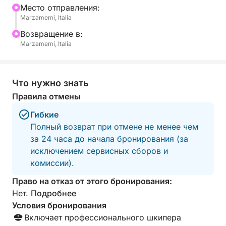
Mесто отправления:
Marzamemi, Italia
Для получения дополнительной информации
свяжитесь со мной через Click&Boat!
Bозвращение в:
Аперитив на закате 300 евро с пары. Эксклюзив:
Marzamemi, Italia
Прогулка на лодке с остановкой под замком
Тафури, аперитив/ужин + свежие морепродукты
под живую музыку саксофона.
Что нужно знать
Правила отмены
**КАПИТАН, ШКИПЕР И ТОПЛИВО ВКЛЮЧЕНЫ В
Гибкие
ЦЕНУ**
Полный возврат при отмене не менее чем
за 24 часа до начала бронирования (за
Отправление в 19:30, возвращение в 22:00
исключением сервисных сборов и
комиссии).
Право на отказ от этого бронирования:
Нет.
Подробнее
Условия бронирования
Включает профессионального шкипера