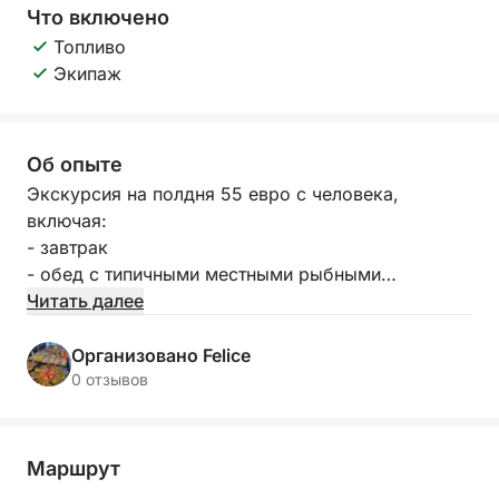
Что включено
Топливо
Экипаж
Об опыте
Экскурсия на полдня 55 евро с человека,
включая:
- завтрак
- обед с типичными местными рыбными
продуктами
Читать далее
- напитки включены
- сезонные фрукты
Организовано Felice
- десерт
0 отзывов
Отправление:
9:00, возвращение в 13:00
Маршрут
15:00, возвращение в 19:00