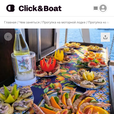
Главная
/
Чем заняться
/
Прогулка на моторной лодке
/
Прогулка на мот