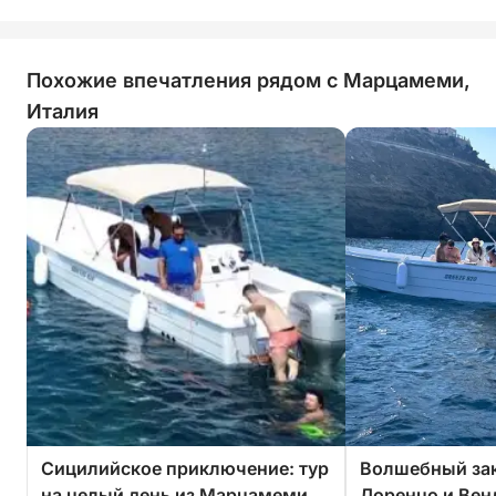
Похожие впечатления рядом с Марцамеми,
Италия
Сицилийское приключение: тур
Волшебный зак
на целый день из Марцамеми
Лоренцо и Вен