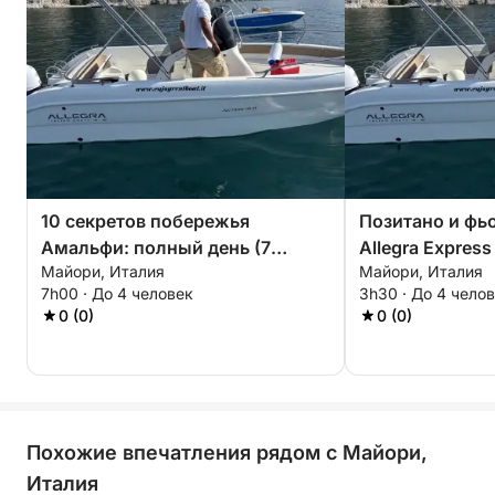
10 секретов побережья
Позитано и фь
Амальфи: полный день (7
Allegra Express
Майори, Италия
Майори, Италия
часов)
7h00 · До 4 человек
3h30 · До 4 чело
0 (0)
0 (0)
Похожие впечатления рядом с Майори,
Италия