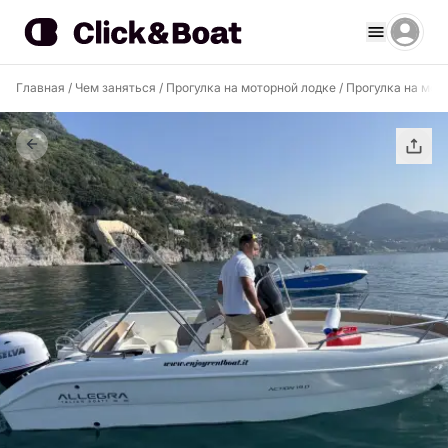
Главная
/
Чем заняться
/
Прогулка на моторной лодке
/
Прогулка на мот