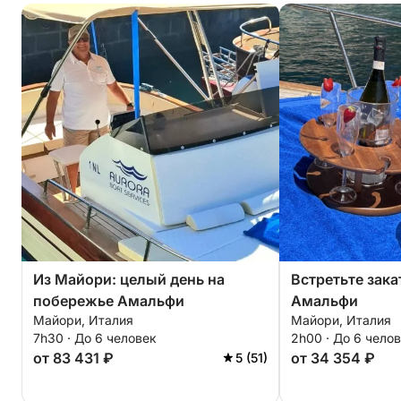
Из Майори: целый день на
Встретьте зака
побережье Амальфи
Амальфи
Майори, Италия
Майори, Италия
7h30 · До 6 человек
2h00 · До 6 чело
от 83 431 ₽
от 34 354 ₽
5 (51)