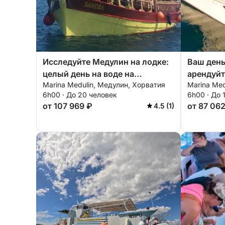
Исследуйте Медулин на лодке:
Ваш день
целый день на воде на
арендуйт
Marina Medulin, Медулин, Хорватия
Marina Med
моторной лодке.
часов дл
6h00 · До 20 человек
6h00 · До 
знакомст
от 107 969 ₽
от 87 06
4.5 (1)