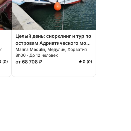
Целый день: снорклинг и тур по
островам Адриатического моря
ия
Marina Medulin, Медулин, Хорватия
– 8 часов
8h00 · До 12 человек
от 68 708 ₽
0 (0)
0 (0)