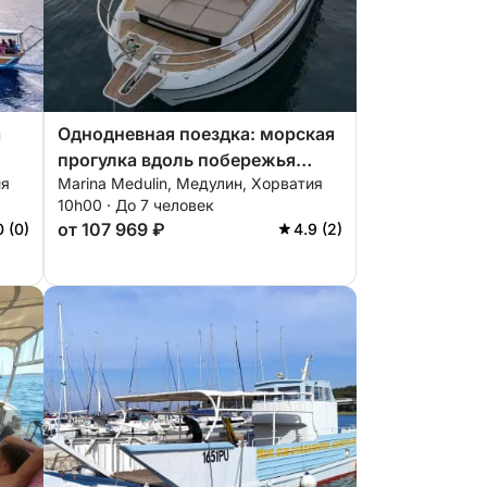
а
Однодневная поездка: морская
прогулка вдоль побережья
ия
Marina Medulin, Медулин, Хорватия
Истрии
10h00 · До 7 человек
от 107 969 ₽
0 (0)
4.9 (2)