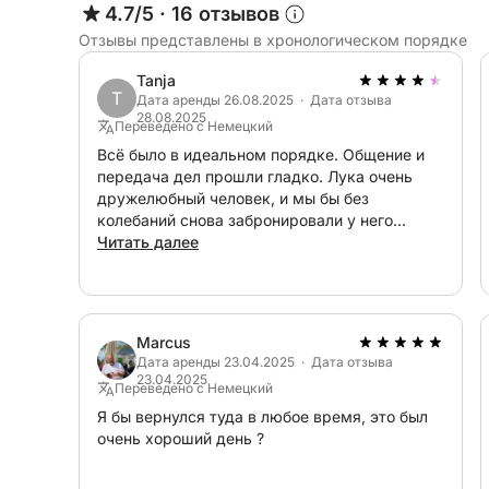
4.7/5
·
16 отзывов
Отзывы представлены в хронологическом порядке
Tanja
T
Дата аренды 26.08.2025 · Дата отзыва
28.08.2025
Переведено с Немецкий
Всё было в идеальном порядке. Общение и
передача дел прошли гладко. Лука очень
дружелюбный человек, и мы бы без
колебаний снова забронировали у него
лодку.
Читать далее
Marcus
Дата аренды 23.04.2025 · Дата отзыва
23.04.2025
Переведено с Немецкий
Я бы вернулся туда в любое время, это был
очень хороший день ?