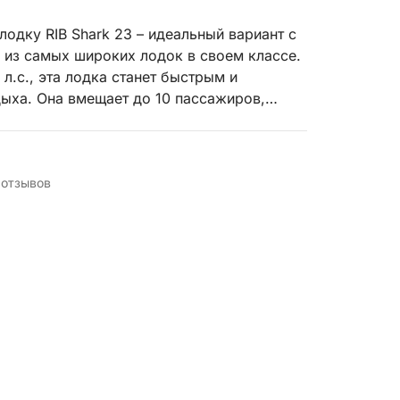
дку RIB Shark 23 – идеальный вариант с
из самых широких лодок в своем классе.
.с., эта лодка станет быстрым и
ыха. Она вмещает до 10 пассажиров,
 передвижения по лодке. Легкая
ованием гарантируют безопасную и
юбого типа и идеально подходит для
 отзывов
й или опыта в мореплавании, мы можем
альных шкиперов за 150 евро в день.
те исследовать множество красивых мест и
ами через платформу Click&Boat.