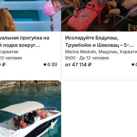
альная прогулка на
Исследуйте Бодулаш,
 лодке вокруг
Трумбойю и Шековац – 5-
Хорватия
Marina Medulin, Медулин, Хорват
а.
часовой тур
20 человек
5h00 · До 12 человек
0 ₽
от 47 114 ₽
0 (0)