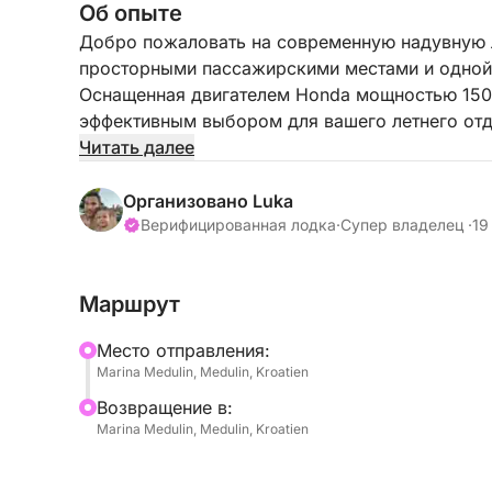
Об опыте
Добро пожаловать на современную надувную ло
просторными пассажирскими местами и одной 
Оснащенная двигателем Honda мощностью 150 л
эффективным выбором для вашего летнего отд
предоставляя достаточно места для сидения и
Читать далее
маневренность и удобство управления оборуд
приятную поездку. Рекомендуется для групп л
Организовано Luka
однодневных поездок.
Верифицированная лодка
·
Супер владелец ·
19
Если у вас нет лицензии на управление лодко
Маршрут
предоставить вам одного из наших профессион
Mесто отправления:
Лодка находится в Медулине, откуда вы може
Marina Medulin, Medulin, Kroatien
насладиться хорватским побережьем.
Bозвращение в:
Marina Medulin, Medulin, Kroatien
По всем вопросам, пожалуйста, свяжитесь с н
Надеемся увидеть вас скоро!