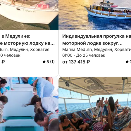
 в Медулине:
Индивидуальная прогулка н
е моторную лодку на 6
моторной лодке вокруг
ulin, Медулин, Хорватия
Marina Medulin, Медулин, Хорват
я увлекательного
Медулина.
10 человек
6h00 · До 25 человек
ва с окрестностями.
2 ₽
от 137 415 ₽
5 (1)