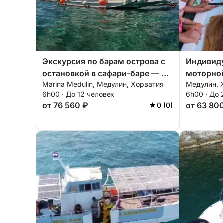
Экскурсия по барам острова с
Индивиду
остановкой в сафари-баре — 6
моторной
Marina Medulin, Медулин, Хорватия
Медулин, 
часов
Медулин
6h00 · До 12 человек
6h00 · До 
от 76 560 ₽
от 63 80
0 (0)