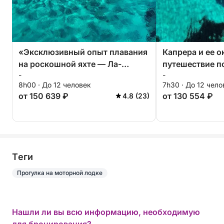
«Эксклюзивный опыт плавания
Капрера и ее о
на роскошной яхте — Ла-
путешествие п
-
-
Маддалена — Палау Марина —
водам (Марина
8h00 · До 12 человек
7h30 · До 12 чело
Полту Куату — Коста
Маддалена-Кос
от 150 639 ₽
от 130 554 ₽
4.8 (23)
Смеральда» «Эксклюзивный
опыт плавания на роскошной
шлюпке — Ла-Маддалена —
Коста Смеральда»
Tеги
Прогулка на моторной лодке
Нашли ли вы всю информацию, необходимую