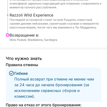
атмосферой, идеально подходящей для плавания, сноркелинга и
особенным, на борту будет предложен приятный
моментов полного расслабления.
аперитив в сопровождении бутылки вина,
Razzoli Wild Experience
которым можно будет насладиться, любуясь
Последней остановкой станет остров Раццоли, известный
неповторимыми красками сардинского моря.
своими дикими пейзажами, гранитными скалами и невероятно
красочным морем, после чего мы вернемся в Ла-Маддалену.
Это путешествие создано для тех, кто хочет
Bозвращение в:
познакомиться с Сардинией с моря самым
Molo Padule, Maddalena, Sardegna
аутентичным, расслабляющим и незабываемым
образом.
Что нужно знать
Правила отмены
Гибкие
Полный возврат при отмене не менее чем
за 24 часа до начала бронирования (за
исключением сервисных сборов и
комиссии).
Право на отказ от этого бронирования: