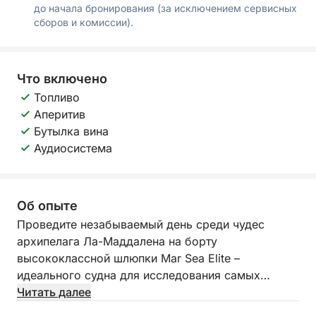
до начала бронирования (за исключением сервисных
сборов и комиссии).
Что включено
Топливо
Аперитив
Бутылка вина
Аудиосистема
Об опыте
Проведите незабываемый день среди чудес
архипелага Ла-Маддалена на борту
высококлассной шлюпки Mar Sea Elite –
идеального судна для исследования самых
живописных островов Средиземноморья в
Читать далее
полной свободе и комфорте.