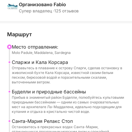
Организовано Fabio
Отправляясь из Ла-Маддалены, вы проплывете по
Супер владелец ·
125 отзывов
кристально чистым водам, белоснежным пляжам
и насладитесь захватывающими видами,
открывая для себя культовые острова Спарджи,
Маршрут
Буделли, Санта-Мария и Раццоли – настоящие
природные райские уголки, доступные только по
Mесто отправления:
Molo Padule, Maddalena, Sardegna
морю. В течение дня вы сможете расслабиться на
солнце, искупаться в знаменитых природных
Спаржи и Кала Корсара
бассейнах архипелага и ощутить подлинную
Отправьтесь в плавание к острову Спарги, сделав остановку в
живописной бухте Кала Корсара, известной своим белым
сардинскую атмосферу.
песком, бирюзовой водой и поразительными скалами,
выточенными ветром.
Шлюпка вмещает до 12 человек и идеально
Буделли и природные бассейны
подходит для семей, пар и групп друзей,
Прибыв в знаменитый район Буделли, полюбуйтесь культовыми
природными бассейнами — одним из самых очаровательных
желающих провести эксклюзивный день,
мест на архипелаге Ла-Маддалена, идеально подходящим для
погрузившись в первозданную природу
купания и отдыха в кристально чистой воде.
Национального парка Ла-Маддалена.
Санта-Мария Релакс Стоп
Остановитесь в прекрасных водах Санта-Марии,
Чтобы сделать это путешествие еще более
отличающихся прозрачным морским дном и спокойной