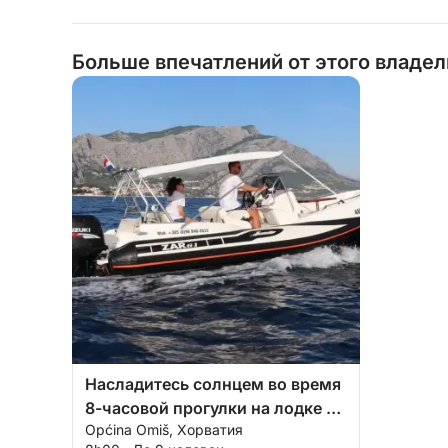
Больше впечатлений от этого владе
Насладитесь солнцем во время
8-часовой прогулки на лодке в
Općina Omiš, Хорватия
Омише.