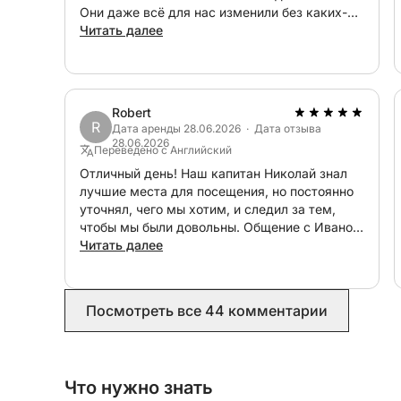
Они даже всё для нас изменили без каких-
либо проблем или затрат, несмотря на то, что
Читать далее
мы забронировали не те даты!
Robert
R
Дата аренды 28.06.2026 · Дата отзыва
28.06.2026
Переведено с Английский
Отличный день! Наш капитан Николай знал
лучшие места для посещения, но постоянно
уточнял, чего мы хотим, и следил за тем,
чтобы мы были довольны. Общение с Иваном
и командой Click&Boat перед поездкой также
Читать далее
было очень хорошим.
Посмотреть все 44 комментарии
Что нужно знать