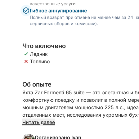
качественные услуги.
Гибкое аннулирование
Полный возврат при отмене не менее чем за 24 ч
сервисных сборов и комиссии).
Что включено
Ледник
Топливо
Об опыте
Яхта Zar Formenti 65 suite — это элегантная и
комфортную поездку и позволит в полной мер
мощным двигателем мощностью 225 л.с., иде
отдаленных мест, исследования укромных бухт
представляли. Zar Formenti 65 suite может вме
Читать далее
тентом-бимини на носовой солнечной палубе,
другими необходимыми принадлежностями.
Организовано Ivan