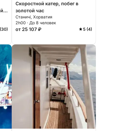
Скоростной катер, побег в
ый
золотой час
Станичі, Хорватия
2h00 · До 8 человек
от 25 107 ₽
 (30)
5 (4)