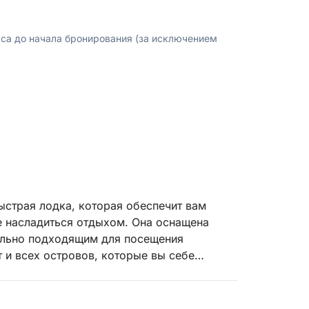
аса до начала бронирования (за исключением
 быстрая лодка, которая обеспечит вам
е насладиться отдыхом. Она оснащена
ально подходящим для посещения
 и всех островов, которые вы себе
стить до 12 человек. Она оборудована
 GPS-навигатором, душем и многими