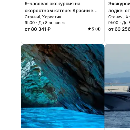
9-часовая экскурсия на
Экскурси
скоростном катере: Красные
лодке: о
Станичі, Хорватия
Станичі, Х
скалы и острова Ада.
бухтах Б
9h00 · До 8 человек
9h00 · До 
от 80 341 ₽
от 60 25
5 (4)