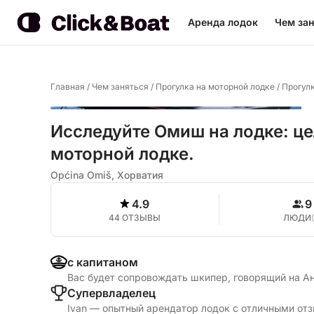
Аренда лодок
Чем зан
Главная
/
Чем заняться
/
Прогулка на моторной лодке
/
Прогулк
Исследуйте Омиш на лодке: це
моторной лодке.
Općina Omiš, Хорватия
4.9
9
44 ОТЗЫВЫ
ЛЮДИ
с капитаном
Вас будет сопровождать шкипер, говорящий на А
Cупервладелец
Ivan — опытный арендатор лодок с отличными отз