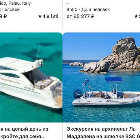
ico, Palau, Italy
-
водителем (полный день, 8
8 человек
8h00 · До 6 человек
часов).
9 ₽
от 65 277 ₽
4.9 (31)
я на целый день из
Экскурсия на архипелаг Ла-
ткройте для себя
Маддалена на шлюпке BSC 6