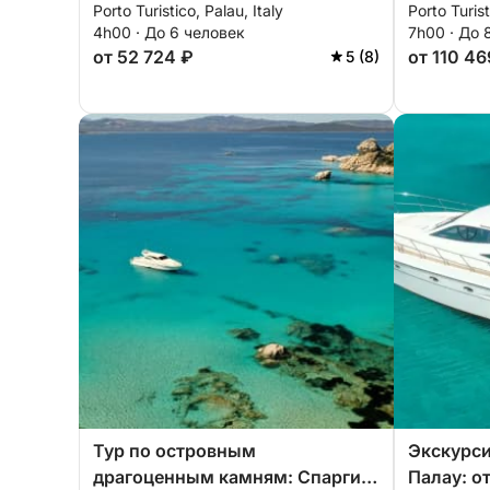
Porto Turistico, Palau, Italy
Porto Turist
водителем (полдня, 4 часа)
Палау
4h00 · До 6 человек
7h00 · До 
от 52 724 ₽
от 110 46
5 (8)
Тур по островным
Экскурси
драгоценным камням: Спарги,
Палау: о