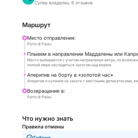
Супер владелец ·
6 отзывов
Аперитив на борту, сопровождающий золотой 
и романтическое событие. Идеально подходит 
Маршрут
празднования особого случая, этот тур — иде
Mесто отправления:
Уникальный способ завершить день в самом с
Porto di Palau
Плывем в направлении Маддалены или Капр
Место выбирается с учетом направления ветра, по возможн
полной мере насладиться закатом над морем.
Аперитив на борту в «золотой час»
Аперитив и купание на закате с местными деликатесами, ви
Bозвращение в:
Porto di Palau
Что нужно знать
Правила отмены
Гибкие