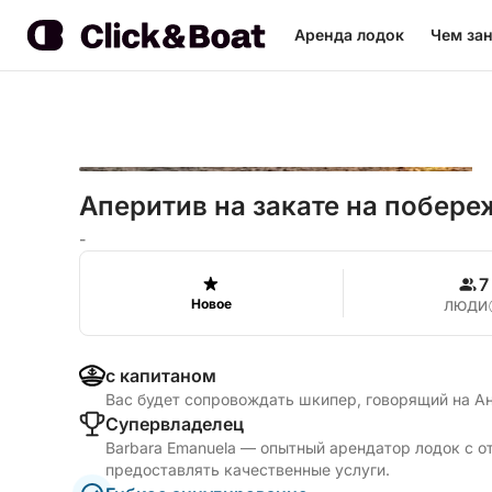
Аренда лодок
Чем зан
Аперитив на закате на побер
-
7
Новое
ЛЮДИ
с капитаном
Вас будет сопровождать шкипер, говорящий на А
Cупервладелец
Barbara Emanuela — опытный арендатор лодок с о
предоставлять качественные услуги.