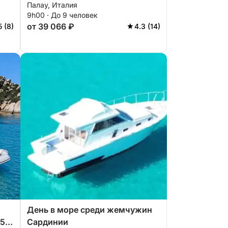
Палау, Италия
плавания на парусной лодке.
9h00 · До 9 человек
от 39 066 ₽
5 (8)
4.3 (14)
День в море среди жемчужин
5 с
Сардинии