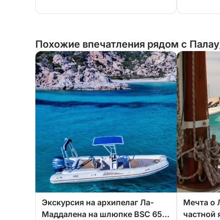
Похожие впечатления рядом с Палау
Экскурсия на архипелаг Ла-
Мечта о 
Маддалена на шлюпке BSC 65 с
частной 