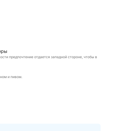
час, превращает прогулку в эксклюзивное
для пар, небольших групп или для
альное сочетание природы и атмосферы.
ердце Коста-Смеральды.
еры
ости предпочтение отдается западной стороне, чтобы в
ном и пивом.