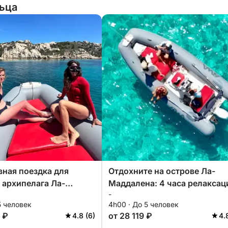
льца
ная поездка для
Отдохните на острове Ла-
 архипелага Ла-
Маддалена: 4 часа релаксац
-
на.
на архипелаге.
5 человек
4h00 · До 5 человек
 ₽
от 28 119 ₽
4.8 (6)
4.