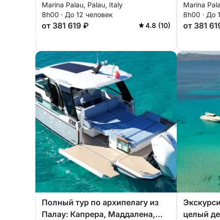
Marina Palau, Palau, Italy
Marina Pala
Буделли и Северная Маддалена
Капреру 
8h00 · До 12 человек
8h00 · До 
из Палау
от 381 619 ₽
от 381 61
4.8 (10)
Полный тур по архипелагу из
Экскурси
Палау: Капрера, Маддалена,
целый де