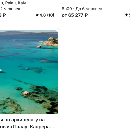
u, Palau, Italy
-
и Маддалену
водителем (полный день, 8
12 человек
8h00 · До 6 человек
часов).
9 ₽
от 65 277 ₽
4.8 (10)
я по архипелагу на
нь из Палау: Капрера,