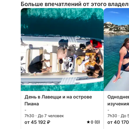
Больше впечатлений от этого владе
День в Лавецци и на острове
Одноднев
Пиана
изучения
-
-
Маддале
7h30 · До 7 человек
7h30 · До 
от 45 192 ₽
от 40 170
0 (0)