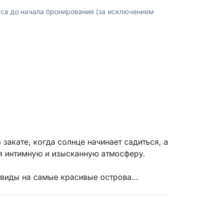
аса до начала бронирования (за исключением
закате, когда солнце начинает садиться, а
я интимную и изысканную атмосферу.
 виды на самые красивые острова
золотистые и оранжевые тона, а море
ое время, чтобы расслабиться, сделать
следним купанием в спокойных водах.