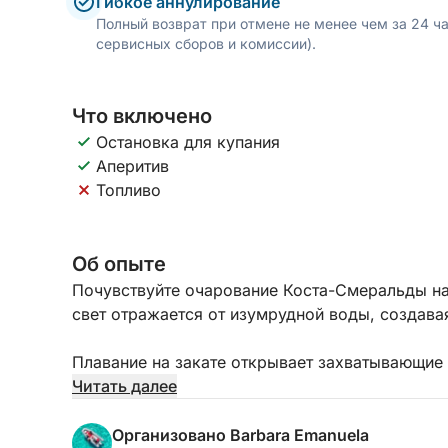
Гибкое аннулирование
Полный возврат при отмене не менее чем за 24 ч
сервисных сборов и комиссии).
Что включено
Остановка для купания
Аперитив
Топливо
Об опыте
Почувствуйте очарование Коста-Смеральды на 
свет отражается от изумрудной воды, создава
Плавание на закате открывает захватывающие
архипелага. Гранитные скалы окрашиваются в 
Читать далее
становится спокойным и сияющим. Это идеальн
незабываемые фотографии или насладиться по
Организовано Barbara Emanuela