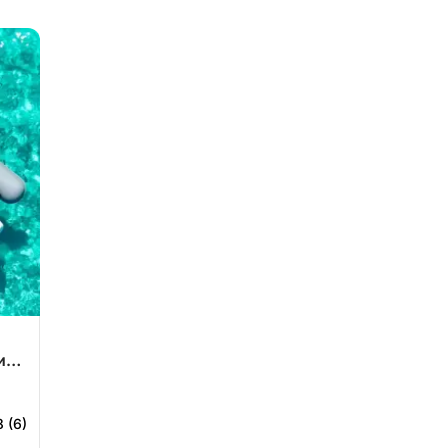
ии
8 (6)