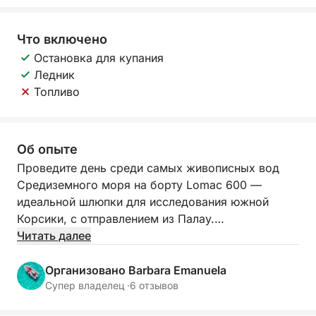
Что включено
Остановка для купания
Ледник
Топливо
Об опыте
Проведите день среди самых живописных вод
Средиземного моря на борту Lomac 600 —
идеальной шлюпки для исследования южной
Корсики, с отправлением из Палау.
Читать далее
Маневренная, устойчивая и идеально подходящая
для доступа к труднодоступным бухтам, она
Организовано Barbara Emanuela
позволит вам приблизиться к самым красивым
Супер владелец ·
6 отзывов
бухтам Лавецци и острова Пиана. Кристально