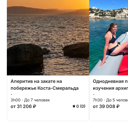
Аперитив на закате на
Однодневная п
побережье Коста-Смеральда
изучения архи
-
-
Маддалена.
3h00 · До 7 человек
7h30 · До 5 челов
от 31 206 ₽
от 39 008 ₽
0 (0)