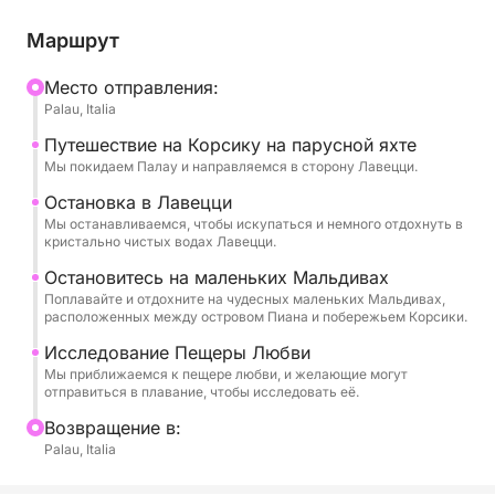
чистая вода и бирюзовое дно создают
уникальные условия для плавания, сноркелинга и
Маршрут
отдыха.
Mесто отправления:
Palau, Italia
Динамичный, но в то же время расслабляющий
отдых, идеально подходящий для тех, кто хочет
Путешествие на Корсику на парусной яхте
насладиться морем в аутентичном и
Мы покидаем Палау и направляемся в сторону Лавецци.
неторопливом темпе.
Остановка в Лавецци
Мы останавливаемся, чтобы искупаться и немного отдохнуть в
кристально чистых водах Лавецци.
Остановитесь на маленьких Мальдивах
Поплавайте и отдохните на чудесных маленьких Мальдивах,
расположенных между островом Пиана и побережьем Корсики.
Исследование Пещеры Любви
Мы приближаемся к пещере любви, и желающие могут
отправиться в плавание, чтобы исследовать её.
Bозвращение в:
Palau, Italia