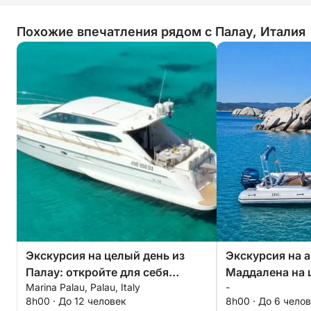
Похожие впечатления рядом с Палау, Италия
Экскурсия на целый день из
Экскурсия на а
Палау: откройте для себя
Маддалена на 
Marina Palau, Palau, Italy
-
Капреру и Маддалену
водителем (по
8h00 · До 12 человек
8h00 · До 6 чело
часов).