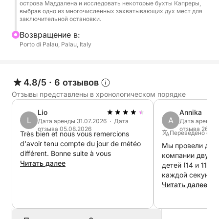
острова Маддалена и исследовать некоторые бухты Капреры,
В течение дня у вас будет достаточно времени,
выбрав одно из многочисленных захватывающих дух мест для
заключительной остановки.
чтобы искупаться, поплавать с маской или просто
отдохнуть на солнце в окружении нетронутой
Bозвращение в:
природы. Скорость и маневренность шлюпки
Porto di Palau, Palau, Italy
BWA 550 позволят вам легко добраться до
каждого укромного уголка, превратив вашу
поездку не просто в экскурсию, а в по-
4.8/5
·
6 отзывов
настоящему индивидуальное приключение по
Отзывы представлены в хронологическом порядке
открытию одних из самых красивых пляжей
Lio
Annika
Средиземноморья.
L
A
Дата аренды 31.07.2026 · Дата
Дата аренды 
отзыва 05.08.2026
отзыва 26.07
Переведено с Ан
Très bien et nous vous remercions
Шлюпка оборудована всем необходимым
d'avoir tenu compte du jour de météo
Мы провели день
спасательным оборудованием и имеет тент. Для
différent. Bonne suite à vous
компании двух в
путешествия в сказочные места северной
Читать далее
детей (14 и 11 л
Галлуры!
каждой секундо
район с возмож
Читать далее
сноркелингом, 
Шлюпка не очень большая, и для комфорта
в кристально чи
лучше всего бронировать ее максимум на 4
капитанша была