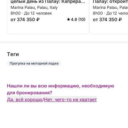
целый день из Палау: Капрера,
Палау: откройт
Marina Palau, Palau, Italy
Marina Palau, Palau
Маддалена, Спарги и Буделли
Капреру и Мад
8h00 · До 12 человек
8h00 · До 12 чел
от 374 350 ₽
от 374 350 ₽
4.8 (10)
Tеги
Прогулка на моторной лодке
Нашли ли вы всю информацию, необходимую
для бронирования?
Да, всё хорошо
/
Нет, чего-то не хватает