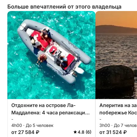
Больше впечатлений от этого владельца
Отдохните на острове Ла-
Аперитив на за
Маддалена: 4 часа релаксации
побережье Ко
-
-
на архипелаге.
4h00 · До 5 человек
3h00 · До 7 чело
от 27 584 ₽
от 31 524 ₽
4.8 (6)