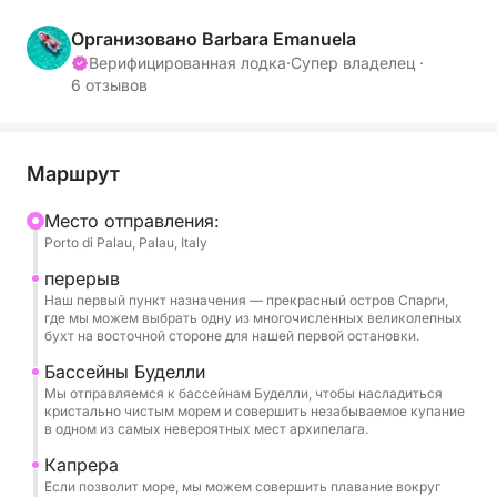
Этот маневренный и легко управляемый катер
идеально подходит для навигации среди самых
Организовано Barbara Emanuela
красивых островов и бухт, предлагая
Верифицированная лодка
·
Супер владелец ·
6 отзывов
незабываемые впечатления.
Наш маршрут пройдет по кристально чистым
водам, окружающим основные острова. Вашей
Маршрут
первой остановкой может стать остров Спарги с
Mесто отправления:
его мелкими песчаными пляжами, такими как
Porto di Palau, Palau, Italy
Кала Корсара и Кала Сорая, где вы сможете
окунуться в море, переливающееся оттенками
перерыв
Наш первый пункт назначения — прекрасный остров Спарги,
Карибского моря. Затем вы можете отправиться
где мы можем выбрать одну из многочисленных великолепных
к природным бассейнам между островами
бухт на восточной стороне для нашей первой остановки.
Буделли и Санта-Мария – бирюзовому водоему,
Бассейны Буделли
известному во всем мире своей захватывающей
Мы отправляемся к бассейнам Буделли, чтобы насладиться
красотой. Хотя высадка на берег запрещена, вы
кристально чистым морем и совершить незабываемое купание
в одном из самых невероятных мест архипелага.
сможете полюбоваться знаменитым Розовым
пляжем Буделли по пути.
Капрера
Если позволит море, мы можем совершить плавание вокруг