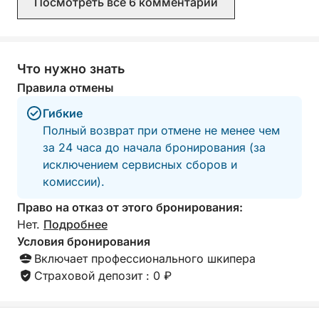
взрослых, или, например, на 2 взрослых и 3
Посмотреть все 6 комментарии
очень опытной. 
детей.
день, мы опред
эту поездку! (Ст
оплачиваете аре
дополнительную 
Что нужно знать
и топливо).
Правила отмены
Гибкие
Полный возврат при отмене не менее чем
за 24 часа до начала бронирования (за
исключением сервисных сборов и
комиссии).
Право на отказ от этого бронирования:
Нет.
Подробнее
Условия бронирования
Включает профессионального шкипера
Страховой депозит : 0 ₽