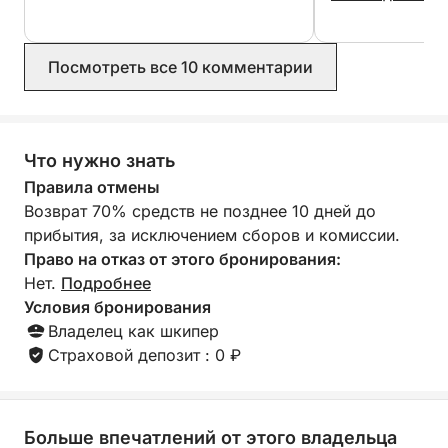
recommended!
Указанная цена аренды включает в себя гонорар
капитана, который с удовольствием предложит
Посмотреть все 10 комментарии
аперитив на борту. Она не включает в себя
расходы на топливо, которые необходимо
оплатить наличными в порту по факту
потребления перед посадкой. Стандартная
Что нужно знать
экскурсия обычно начинается от 200 евро.
Правила отмены
Отправления из других портов также возможны с
Возврат 70% средств не позднее 10 дней до
дополнительной топливной надбавкой по
прибытия, за исключением сборов и комиссии.
договоренности.
Право на отказ от этого бронирования:
Нет.
Подробнее
Время регистрации обычно с 10:30 до 18:00 для
Условия бронирования
стандартной экскурсии на четыре основных
Владелец как шкипер
острова: Спарджи, Буделли, Санта-Мария и
Страховой депозит : 0 ₽
Раццоли. Однако возможна индивидуальная
настройка поездки с гибким расписанием (на
закате) и выбором мест назначения, включая
более отдаленные острова Лавецци, Кавалло и
Больше впечатлений от этого владельца