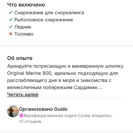
Что включено
Снаряжение для сноркелинга
Рыболовное снаряжение
Ледник
Топливо
Об опыте
Арендуйте потрясающую и маневренную шлюпку
Original Marine 800, идеально подходящую для
расслабляющего дня в море и знакомства с
великолепным побережьем Сардинии.
Читать далее
Шлюпка Marley рассчитана на 14 человек, но для
большего комфорта максимальное количество
Организовано Guido
гостей на борту ограничено 9-10 плюс шкипер.
Верифицированная лодка
·
Супер владелец ·
10 отзывов
Лодка оснащена двигателем YAMAHA мощностью