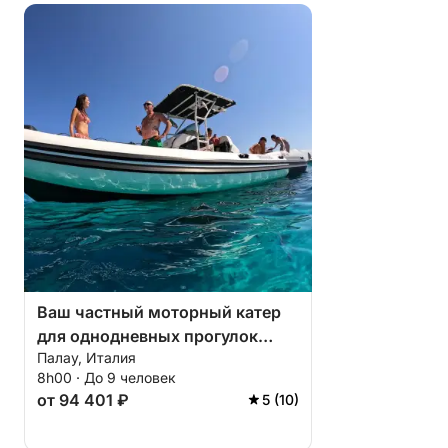
Изола-Пьяна, с дополнительной доплатой по
договоренности.
Также доступны экскурсии на полдня.
Остается только подняться на борт и насладиться
незабываемым днем!
Ваш частный моторный катер
для однодневных прогулок
Палау, Италия
вокруг Палау.
8h00 · До 9 человек
от 94 401 ₽
5 (10)