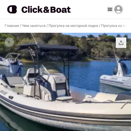
Главная
/
Чем заняться
/
Прогулка на моторной лодке
/
Прогулка на мот