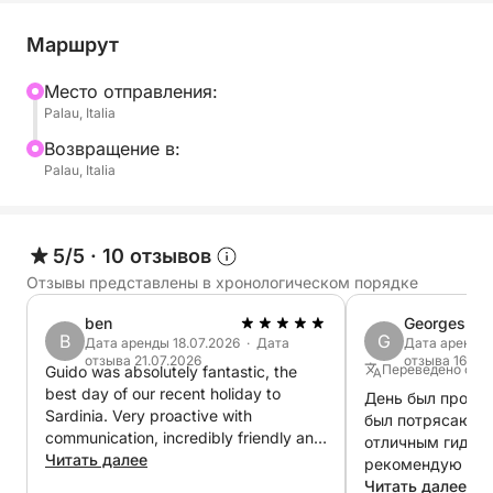
300 л.с., развивающим максимальную скорость
55 узлов, плюс дополнительная скорость в
Маршрут
секунду.
Mесто отправления:
Palau, Italia
Пространство очень комфортное, с двумя
удобными солнечными палубами, одной на носу и
Bозвращение в:
Palau, Italia
одной на корме, а также двумя тентами из
высокоэффективной технической ткани. И,
наконец, такие полезные аксессуары, как
носовой столик, душ с пресной водой на пляже и
5/5
·
10 отзывов
трап для посадки, способствуют еще большему
Отзывы представлены в хронологическом порядке
комфорту.
ben
Georges
B
G
Дата аренды 18.07.2026 · Дата
Дата аренды 
Гвидо, опытный капитан и лоцман, безопасно
отзыва 21.07.2026
отзыва 16.08
Переведено с Ан
Guido was absolutely fantastic, the
проведет вас по знаменитым местам архипелага,
best day of our recent holiday to
День был просто
а также по бухтам, которые не всем
Sardinia. Very proactive with
был потрясающи
посчастливилось посетить.
communication, incredibly friendly and
отличным гидом.
knowledgeable and tailored our day to
Читать далее
рекомендую эту
cater for everything we wanted. Highly
Читать далее