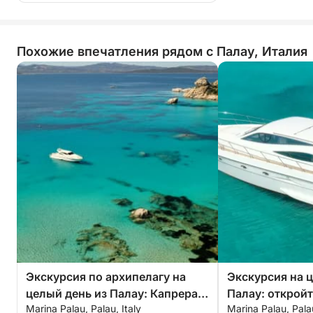
Похожие впечатления рядом с Палау, Италия
Экскурсия по архипелагу на
Экскурсия на 
целый день из Палау: Капрера,
Палау: откройт
Marina Palau, Palau, Italy
Marina Palau, Palau
Маддалена, Спарги и Буделли
Капреру и Мад