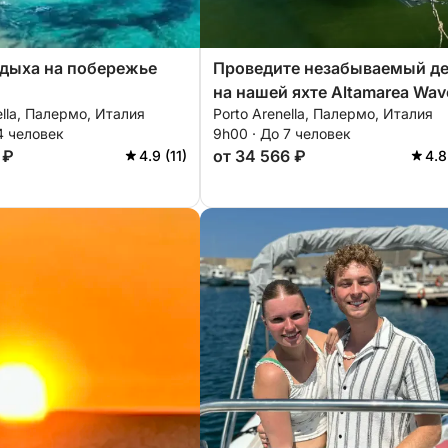
тдыха на побережье
Проведите незабываемый д
на нашей яхте Altamarea Wav
ella, Палермо, Италия
Porto Arenella, Палермо, Италия
20, оборудованной всем
4 человек
9h00 · До 7 человек
необходимым для идеально
 ₽
от 34 566 ₽
4.9 (11)
4.8
отдыха на воде!