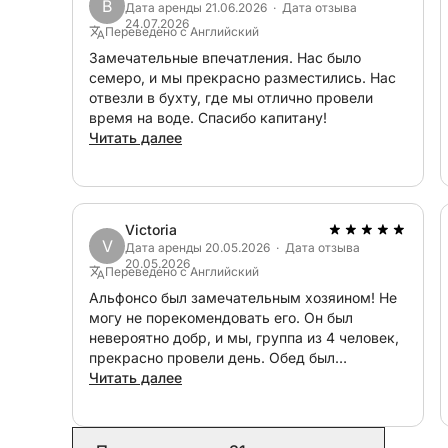
B
сноркелинга. Он оборудован стереосистемой с
Дата аренды 21.06.2026 · Дата отзыва
24.07.2026
К стоимости аренды добавляется стоимость то
Переведено с Английский
от пункта назначения, от 30 евро за ближайш
Замечательные впечатления. Нас было
семеро, и мы прекрасно разместились. Нас
Монделло (45-минутная поездка), до максиму
отвезли в бухту, где мы отлично провели
Изола-делле-Феммине (примерно 1 час 45 мину
время на воде. Спасибо капитану!
Читать далее
Не стесняйтесь связаться со мной через Click
персонализированное предложение, которое п
Victoria
V
Дата аренды 20.05.2026 · Дата отзыва
20.05.2026
Переведено с Английский
Альфонсо был замечательным хозяином! Не
могу не порекомендовать его. Он был
невероятно добр, и мы, группа из 4 человек,
прекрасно провели день. Обед был
восхитительным!
Читать далее