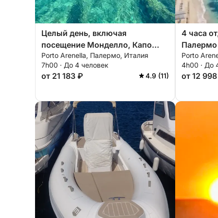
Целый день, включая
4 часа о
посещение Монделло, Капо
Палермо
Porto Arenella, Палермо, Италия
Porto Aren
Галло и Нефтяной пещеры.
7h00 · До 4 человек
4h00 · До 
от 21 183 ₽
от 12 998
4.9 (11)