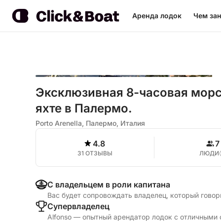
Аренда лодок
Чем зан
Эксклюзивная 8-часовая морс
яхте в Палермо.
Porto Arenella, Палермо, Италия
4.8
7
31 ОТЗЫВЫ
ЛЮДИ
С владельцем в роли капитана
Вас будет сопровождать владелец, который говор
Cупервладелец
Alfonso — опытный арендатор лодок с отличными 