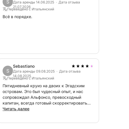
S
 Bluetooth и внешними динамиками.
Дата аренды 14.06.2025 · Дата отзыва
21.07.2026
плива, которая варьируется в зависимости
Переведено с Итальянский
ую промежуточную точку, такую как
Всё в порядке.
м 50 евро за Капо-Зафферано или остров
т поездки).
&Boat, чтобы получить
олностью удовлетворит ваши желания!
Sebastiano
S
Дата аренды 09.08.2025 · Дата отзыва
14.08.2025
Переведено с Итальянский
Пятидневный круиз на двоих к Эгадским
островам. Это был чудесный опыт, и нас
сопровождал Альфонсо, превосходный
капитан, всегда готовый скорректировать
планы путешествия по нашим пожеланиям, и
Читать далее
замечательный повар! Лодка просторная для
двоих, оборудована доской для сапсерфинга,
каноэ и лодкой. Настоятельно рекомендую!