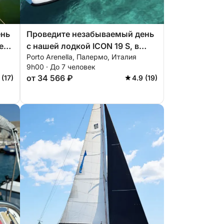
ень
Проведите незабываемый день
e
с нашей лодкой ICON 19 S, в
Porto Arenella, Палермо, Италия
которой есть все необходимое
9h00 · До 7 человек
го
для идеального отдыха на воде!
от 34 566 ₽
 (17)
4.9 (19)