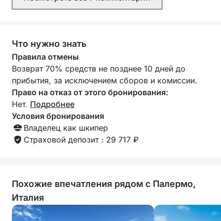
- Портовые сборы
- Питание и напитки
Что нужно знать
Меня зовут Лучано, и я всегда питал страсть к
морю, а также занимаюсь дайвингом. 40 лет я
Правила отмены
работал учителем физкультуры, а теперь, выйдя
Возврат 70% средств не позднее 10 дней до
на пенсию, хочу посвятить себя своей любви...
прибытия, за исключением сборов и комиссии.
морю.
Право на отказ от этого бронирования:
Нет.
Подробнее
Сицилия, с ее потрясающим морем и
Условия бронирования
фантастическим климатом, позволяет мне это
Владелец как шкипер
сделать. Я с нетерпением жду возможности
Страховой депозит : 29 717 ₽
поделиться с вами свободой и красотой, которые
дарят нам море и парусный спорт.
Похожие впечатления рядом с Палермо,
Италия