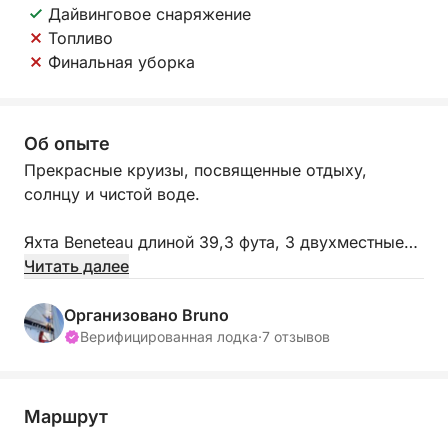
Дайвинговое снаряжение
Топливо
Финальная уборка
Об опыте
Прекрасные круизы, посвященные отдыху,
солнцу и чистой воде.
Яхта Beneteau длиной 39,3 фута, 3 двухместные
каюты, 2 ванные комнаты, просторный салон,
Читать далее
камбуз.
Организовано Bruno
Порты отправления: Палермо, Трапани, Марсала
Верифицированная лодка
·
7 отзывов
и Капо-д'Орландо.
Направления: северо-западное побережье
Сицилии, Эолийские острова, Эгадские острова,
Маршрут
Устика, Пантеллерия, Сан-Вито-ло-Капо,