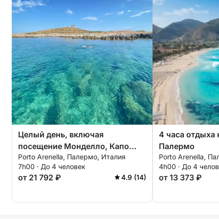
Целый день, включая
4 часа отдыха
посещение Монделло, Капо
Палермо
Porto Arenella, Палермо, Италия
Porto Arenella, П
Галло и Нефтяной пещеры.
7h00 · До 4 человек
4h00 · До 4 чело
от 21 792 ₽
от 13 373 ₽
4.9 (14)