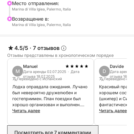
природный заповедник Зингаро и многое
Mесто отправления:
Marina di Villa Igiea, Palermo, Italia
другое...
Bозвращение в:
Максимум 4 пассажира для ночевок.
Marina di Villa Igiea, Palermo, Italia
Максимум 7 пассажиров для однодневных
экскурсий.
4.5/5
·
7 отзывов
Отзывы представлены в хронологическом порядке
Доступен трансфер из аэропорта в порт.
Manuel
Davide
M
D
Дата аренды 02.07.2025 · Дата
Дата аренды 
Цены указаны за всю лодку, а не за человека, и
отзыва 18.07.2025
отзыва 16.08
Переведено с Испанский
Переведено с И
включают в себя:
Лодка оправдала ожидания. Лучано
Красивый праздн
- Шкипера (обязательно)
был невероятно дружелюбен и
хорошем состоя
- Постельное белье и полотенца
гостеприимен. План поездки был
(шкипер) и Силь
- Тендер
хорошо организован и выполнен.
фантастические попу
Настоятельно рекомендую.
Читать далее
наш первый опыт
Читать далее
мы надеемся вск
Цены не включают:
Настоятельно р
- Топливо
- Финальную уборку €50
Посмотреть все 7 комментарии