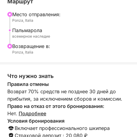
Маршрут
Наша лодка-гоццо оборудована тентом,
холодильником, лестницей для спуска на воду и
Mесто отправления:
Ponza, Italia
душем.
Пальмарола
На этой лодке вы сможете насладиться
всемирное наследие
прекрасным путешествием и иметь в своем
Bозвращение в:
распоряжении шкипера.
Ponza, Italia
Топливо включено в цену.
Что нужно знать
Свяжитесь со мной через Click&Boat для
Правила отмены
получения дополнительной информации.
Возврат 70% средств не позднее 30 дней до
прибытия, за исключением сборов и комиссии.
Право на отказ от этого бронирования:
Нет.
Подробнее
Условия бронирования
Включает профессионального шкипера
Страховой депозит : 20 080 ₽