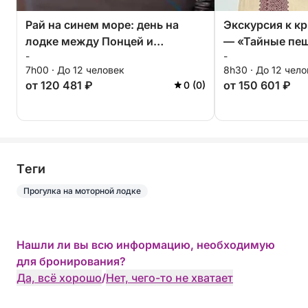
Рай на синем море: день на
Экскурсия к к
лодке между Понцей и
— «Тайные пе
-
-
Пальмаролой
бирюзовые во
7h00 · До 12 человек
8h30 · До 12 чел
от 120 481 ₽
от 150 601 ₽
0 (0)
Tеги
Прогулка на моторной лодке
Нашли ли вы всю информацию, необходимую
для бронирования?
Да, всё хорошо
/
Нет, чего-то не хватает