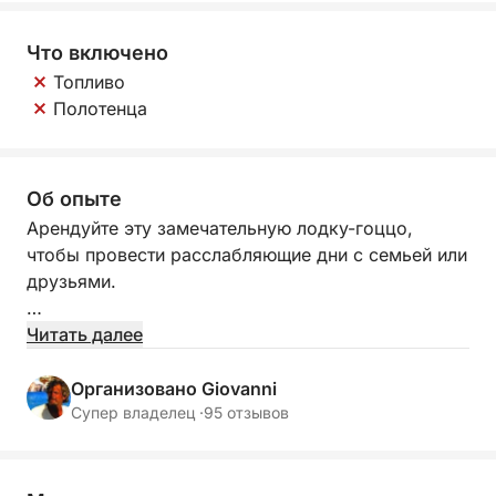
Что включено
Топливо
Полотенца
Об опыте
Арендуйте эту замечательную лодку-гоццо,
чтобы провести расслабляющие дни с семьей или
друзьями.
Лодка-гоццо построена в 2000 году и была
Читать далее
полностью отремонтирована в 2022 году.
Организовано Giovanni
Лодка-гоццо оборудована удобной носовой
Супер владелец ·
95 отзывов
солнечной палубой с подушками, а внутри вы
также найдете практичный кормовой кокпит.