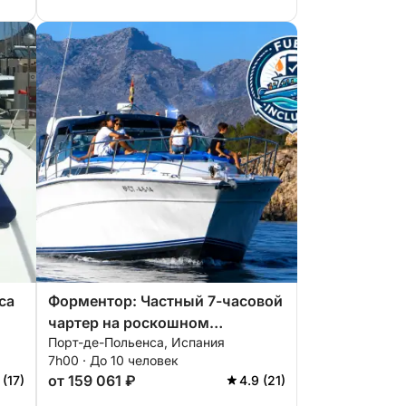
са
Форментор: Частный 7-часовой
чартер на роскошном
Порт-де-Польенса, Испания
скоростном катере Sea Ray 460
7h00 · До 10 человек
со шкипером.
от 159 061 ₽
 (17)
4.9 (21)