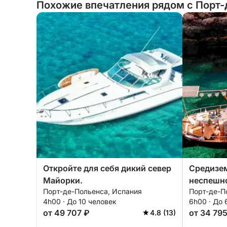
Похожие впечатления рядом с Порт-
Откройте для себя дикий север
Средизе
Майорки.
неспешн
Порт-де-Польенса, Испания
Порт-де-П
4h00 · До 10 человек
6h00 · До 
от 49 707 ₽
от 34 79
4.8 (13)