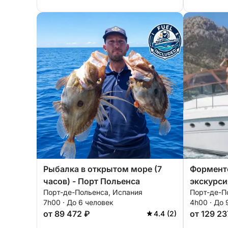
Рыбалка в открытом море (7
Форменто
часов) - Порт Польенса
экскурси
Порт-де-Польенса, Испания
Порт-де-П
Ray 510 
7h00 · До 6 человек
4h00 · До 
топливо
от 89 472 ₽
от 129 23
4.4 (2)