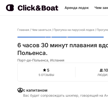
Аренда лодок
Чем зан
Главная
/
Чем заняться
/
Прогулка на парусной лодке
/
Прогулк
6 часов 30 минут плавания вд
Польенса.
Порт-де-Польенса, Испания
5
1
5 ОТЗЫВЫ
ЛЮДИ
с капитаном
Вас будет сопровождать шкипер, говорящий на А