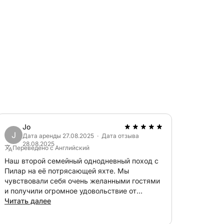
стоящее удовольствие.
стью яхты, идеально подходит для отдыха
ия судном. Хорошо распределенная
тер.
Jo
J
Дата аренды 27.08.2025 · Дата отзыва
28.08.2025
бы начать ваше парусное приключение!
Переведено с Английский
Наш второй семейный однодневный поход с
Пилар на её потрясающей яхте. Мы
чувствовали себя очень желанными гостями
и получили огромное удовольствие от
парусного спорта, плавания и гребли на
Читать далее
байдарках. Настоятельно рекомендую.