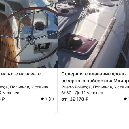
на яхте на закате.
Совершите плавание вдоль
северного побережья Майор
lença, Польенса, Испания
Puerto Pollença, Польенса, Испан
12 человек
6h30 · До 12 человек
6 ₽
от 139 178 ₽
0 (0)