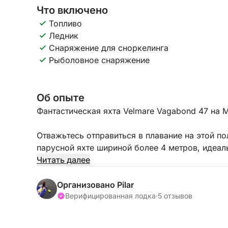
Что включено
Топливо
Ледник
Снаряжение для сноркелинга
Рыболовное снаряжение
Об опыте
Фантастическая яхта Velmare Vagabond 47 на 
Отважьтесь отправиться в плавание на этой п
парусной яхте шириной более 4 метров, идеа
отдыха с семьей и друзьями. Вы оцените все 
Читать далее
безопасность.
Организовано Pilar
Плывите по кристально чистым водам Майорки 
Верифицированная лодка
·
5 отзывов
парусная яхта оснащена комфортабельными к
ванной комнатой, что позволит вам максималь