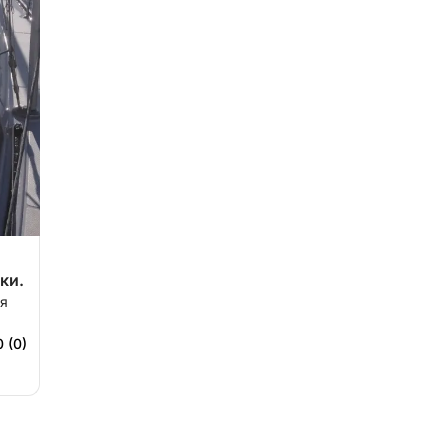
ки.
ия
0 (0)