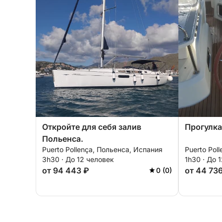
Откройте для себя залив
Прогулка 
Польенса.
Puerto Pollença, Польенса, Испания
Puerto Pol
3h30 · До 12 человек
1h30 · До 
от 94 443 ₽
от 44 73
0 (0)