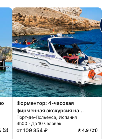
сю
Форментор: 4-часовая
фирменная экскурсия на
Порт-де-Польенса, Испания
частном катере со шкипером.
4h00 · До 10 человек
от 109 354 ₽
5 (3)
4.9 (21)