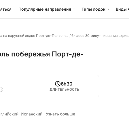
яться
Популярные направления
Типы лодок
Виды 
а на парусной лодке Порт-де-Польенса
/
6 часов 30 минут плавания вдол
оль побережья Порт-де-
0
6h30
ДЛИТЕЛЬНОСТЬ
нглийский, Испанский
·
Узнать больше