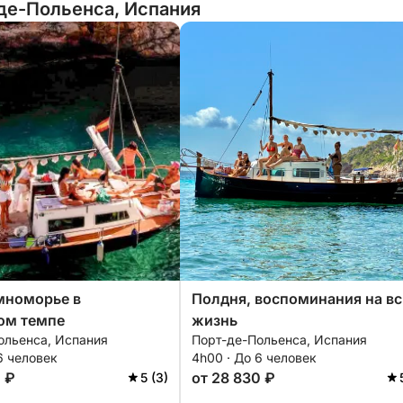
де-Польенса, Испания
мноморье в
Полдня, воспоминания на в
ом темпе
жизнь
ольенса, Испания
Порт-де-Польенса, Испания
6 человек
4h00 · До 6 человек
5 ₽
от 28 830 ₽
5 (3)