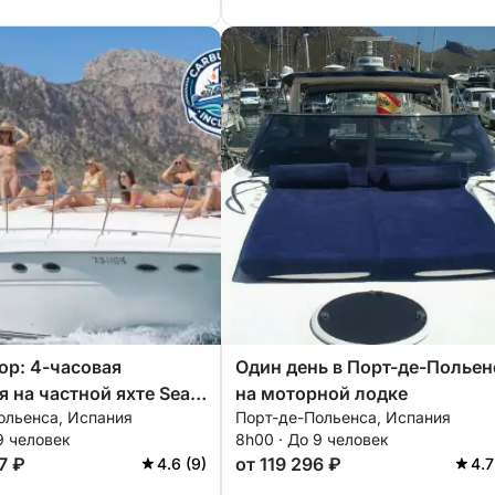
р: 4-часовая
Один день в Порт-де-Польен
я на частной яхте Sea
на моторной лодке
ольенса, Испания
Порт-де-Польенса, Испания
с включенным
9 человек
8h00 · До 9 человек
м.
7 ₽
от 119 296 ₽
4.6 (9)
4.7