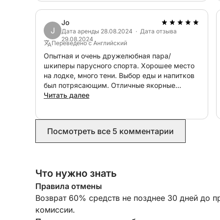
Jo
J
Дата аренды 28.08.2024 · Дата отзыва
29.08.2024
Переведено с Английский
Опытная и очень дружелюбная пара/
шкиперы парусного спорта. Хорошее место
на лодке, много тени. Выбор еды и напитков
был потрясающим. Отличные якорные
стоянки и доски для гребли/сноркелинг. Не
Читать далее
могу рекомендовать более настоятельно.
Посмотреть все 5 комментарии
Что нужно знать
Правила отмены
Возврат 60% средств не позднее 30 дней до п
комиссии.