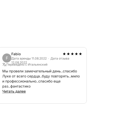
ном и центральным столом
одильником, столешницей, раковиной и
пит и плавательную платформу с:
для совместных трапез
Fabio
F
Дата аренды 11.08.2022 · Дата отзыва
12.08.2022
Переведено с Итальянский
Мы провели замечательный день..спасибо
Луке от всего сердца..буду повторять..мило
и профессионально..спасибо еще
, агрессивный нос, напоминающий
раз..фантастико
ительными чертами этого классического,
Читать далее