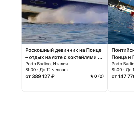
Роскошный девичник на Понце
Понтийск
– отдых на яхте с коктейлями и
Понца и 
Porto Badino, Италия
Porto Badi
расслаблением.
Террачи
8h00 · До 12 человек
8h00 · До 
от 389 127 ₽
от 147 77
0 (0)