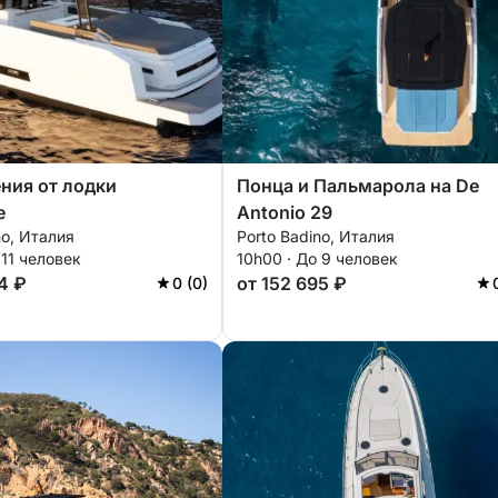
ния от лодки
Понца и Пальмарола на De
e
Antonio 29
no, Италия
Porto Badino, Италия
 11 человек
10h00 · До 9 человек
4 ₽
от 152 695 ₽
0 (0)