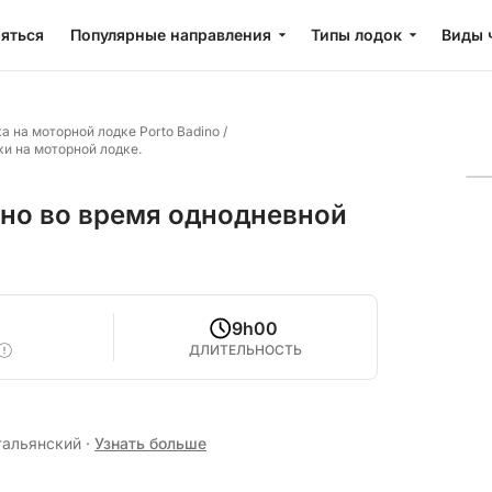
яться
Популярные направления
Типы лодок
Виды 
а на моторной лодке Porto Badino
/
и на моторной лодке.
ино во время однодневной
0
9h00
ДЛИТЕЛЬНОСТЬ
тальянский
·
Узнать больше