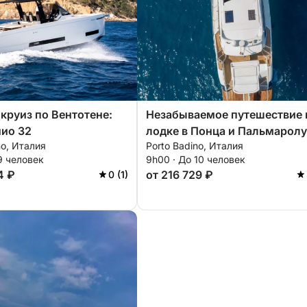
круиз по Вентотене:
Незабываемое путешествие 
ио 32
лодке в Понца и Пальмаролу
no, Италия
Porto Badino, Италия
9 человек
9h00 · До 10 человек
4 ₽
от 216 729 ₽
0 (1)