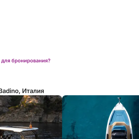
абронировать эту прекрасную моторную
е воспоминания с семьей и друзьями!
 для бронирования?
Badino, Италия