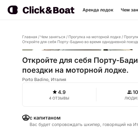
Аренда лодок
Чем зан
Главная
/
Чем заняться
/
Прогулка на моторной лодке
/
Прогулк
Откройте для себя Порту-Бадино во время однодневной поездк
Откройте для себя Порту-Бад
поездки на моторной лодке.
Porto Badino, Италия
4.9
1
4 ОТЗЫВЫ
ЛЮДИ
с капитаном
Вас будет сопровождать шкипер, говорящий на И