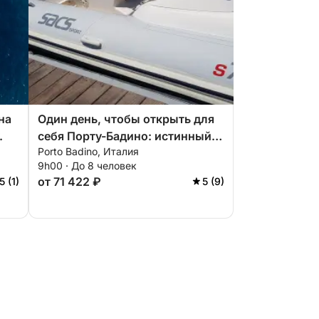
на
Один день, чтобы открыть для
.
себя Порту-Бадино: истинный
Porto Badino, Италия
отдых на синем итальянском
9h00 · До 8 человек
берегу.
от 71 422 ₽
5 (1)
5 (9)