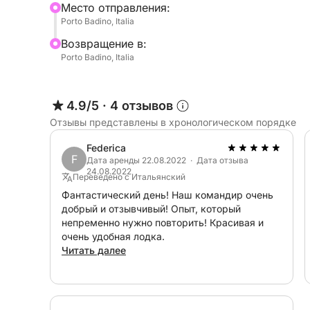
Mесто отправления:
- Вторая ванная комната с душем
Porto Badino, Italia
- Большая обеденная зона с L-образным дива
Bозвращение в:
- Кухня по правому борту, оборудованная хол
Porto Badino, Italia
двухконфорочной плитой.
Внешняя отделка включает в себя тиковый кок
4.9/5
·
4 отзывов
- Центральным столом, идеально подходящим 
Отзывы представлены в хронологическом порядке
- Кухней с двумя конфорками и раковиной
- Огромной солнечной палубой
Federica
F
- Душем
Дата аренды 22.08.2022 · Дата отзыва
24.08.2022
- Большой пляжной зоной
Переведено с Итальянский
- Гидравлическим трапом
Фантастический день! Наш командир очень
добрый и отзывчивый! Опыт, который
непременно нужно повторить! Красивая и
Ее впечатляющая солнечная палуба и изящный
очень удобная лодка.
настоящего хищника морей, всегда были отлич
Читать далее
но вневременного судна.
Судно доступно для чартера: