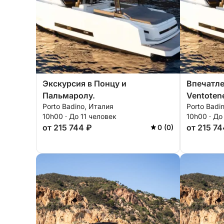
Экскурсия в Понцу и
Впечатле
Пальмаролу.
Ventoten
Porto Badino, Италия
Porto Badi
10h00 · До 11 человек
10h00 · До
от 215 744 ₽
от 215 74
0 (0)