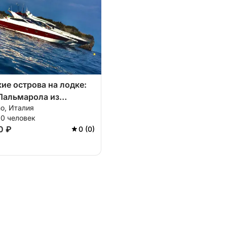
ие острова на лодке:
Пальмарола из
no, Италия
ны.
10 человек
0 ₽
0 (0)