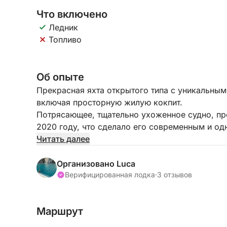
Что включено
Ледник
Топливо
Об опыте
Прекрасная яхта открытого типа с уникальны
включая просторную жилую кокпит.
Потрясающее, тщательно ухоженное судно, 
2020 году, что сделало его современным и о
Ilver выделяются качеством сборки и безупреч
Читать далее
Расход топлива действительно низкий по сравн
Организовано Luca
ущерба для скорости и бесшумности.
Верифицированная лодка
·
3 отзывов
Под палубой расположена следующая планиро
Маршрут
- Мастер-каюта в носовой части с собственно
- Две двухместные гостевые каюты в кормово