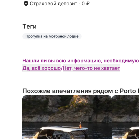
Страховой депозит : 0 ₽
Свяжитесь со мной через Click&Boat, чтобы з
лодку Ilver Mirable 39 и создать незабываемы
Tеги
Прогулка на моторной лодке
Нашли ли вы всю информацию, необходимую
Да, всё хорошо
/
Нет, чего-то не хватает
Похожие впечатления рядом с Porto 