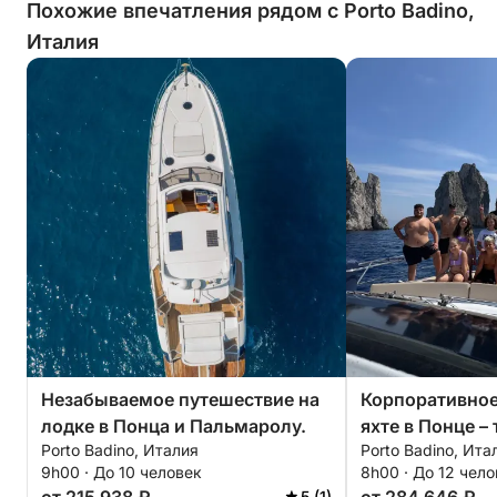
Похожие впечатления рядом с Porto Badino,
Италия
Незабываемое путешествие на
Корпоративное
лодке в Понца и Пальмаролу.
яхте в Понце –
Porto Badino, Италия
Porto Badino, Ита
роскошный от
9h00 · До 10 человек
8h00 · До 12 чел
5 (1)