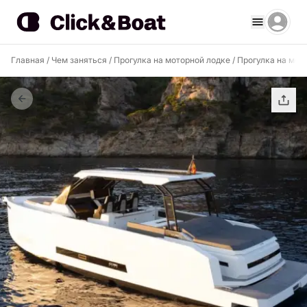
Главная
/
Чем заняться
/
Прогулка на моторной лодке
/
Прогулка на мото