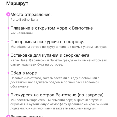
сможете оценить открытое море и свободу
Маршрут
передвижения на лодке. После прибытия на
остров тур продолжается вдоль побережья с
Mесто отправления:
Porto Badino, Italia
остановками для купания в выбранных бухтах,
идеально подходящих для плавания и отдыха в
Плавание в открытом море к Вентотене
уникальной природной обстановке. Чистая вода и
час навигации
богатое морское дно делают Вентотене
Панорамная экскурсия по острову.
идеальным местом для тех, кто любит море в его
Мы обходим остров по кругу в поисках самых укромных бухт.
самом аутентичном виде.
Остановка для купания и сноркелинга
Кала-Наве, Фаральони и Парата-Гранде — лишь некоторые из
Благодаря комфорту и современному дизайну De
самых красивых бухт на острове.
Antonio 36, плавание проходит плавно и приятно,
Обед в море
предлагая достаточно места для отдыха и
Независимо от того, заказываете ли вы еду с собой или с
доставкой, насладитесь обедом в полной расслабленной
принятия солнечных ванн. Темп дня разработан
обстановке.
таким образом, чтобы чередовать моменты
Экскурсия на остров Вентотене (по запросу)
панорамного плавания с перерывами,
Мы посетим характерный римский порт, вырытый в туфе, и
посвященными морю и оздоровлению, без
окунемся в аутентичную атмосферу деревни с ее красочными
жестких маршрутов.
лодками, узкими улочками и захватывающими видами.
Bозвращение в: