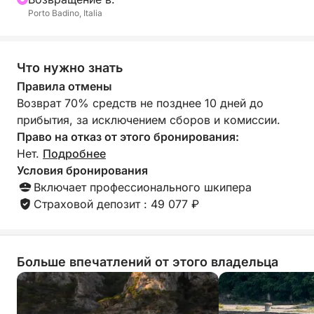
Этот тур выделяется своей элегантной простотой
Porto Badino, Italia
и возможностью познакомиться с Вентотене с
моря в эксклюзивной обстановке. Он идеально
подходит для пар, семей или небольших групп,
Что нужно знать
желающих провести особенный день,
Правила отмены
погрузившись в море, природу и свободу, открыв
Возврат 70% средств не позднее 10 дней до
для себя одну из самых аутентичных жемчужин
прибытия, за исключением сборов и комиссии.
Средиземноморья.
Право на отказ от этого бронирования:
Нет.
Подробнее
Условия бронирования
Включает профессионального шкипера
Страховой депозит : 49 077 ₽
Больше впечатлений от этого владельца