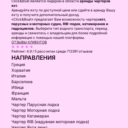
Click&Boat является лидером в области
аренды чартеров
яхт.
Арендуйте яхту по доступной цене или сдайте в аренду Вашу
яхту и получите дополнительный доход.
«Click&Boat» предлагает Вам возможность чартера
яхт,
парусных и моторных суден, RIB-лодок, катамаранов и
гидроциклов.
Выберите тип водного транспорта, период
аренды и свяжитесь с владельцем для более подробной
информации с помощью нашей платформы.
ОТЗЫВЫ КЛИЕНТОВ
Рейтинг:
4.9 / 5
рассчитан среди 712391 отзывов
НАПРАВЛЕНИЯ
Греция
Хорватия
Италия
Барселона
Ибица
Франция
Мальта
Чартер Парусная лодка
Чартер Моторная лодка
Чартер Катамаран
Чартер RIB (надувная моторная лодка)
Чартер Яхта люкс