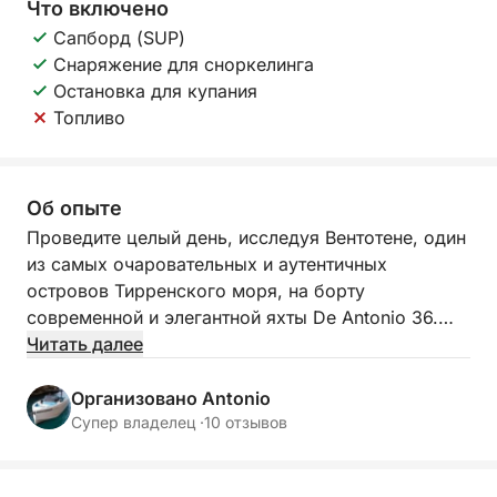
Что включено
Сапборд (SUP)
Снаряжение для сноркелинга
Остановка для купания
Топливо
Об опыте
Проведите целый день, исследуя Вентотене, один
из самых очаровательных и аутентичных
островов Тирренского моря, на борту
современной и элегантной яхты De Antonio 36.
Этот однодневный тур предназначен для тех, кто
Читать далее
хочет исследовать остров с моря, наслаждаясь
первозданными видами, кристально чистой водой
Организовано Antonio
и расслабленной, неторопливой атмосферой.
Супер владелец ·
10 отзывов
День начинается с плавания к Вентотене, где вы