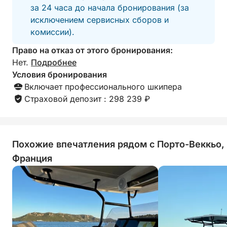
Не стесняйтесь обращаться к нам через систему
за 24 часа до начала бронирования (за
сообщений Click&Boat для получения
исключением сервисных сборов и
дополнительной информации или организации
комиссии).
вашей поездки.
Право на отказ от этого бронирования:
Нет.
Подробнее
Мы с нетерпением ждем вас на борту!
Условия бронирования
Включает профессионального шкипера
Страховой депозит : 298 239 ₽
Похожие впечатления рядом с Порто-Веккьо,
Франция