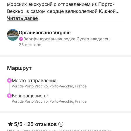
морских экскурсий с отправлением из Порто-
Веккьо, в самом сердце великолепной Южной
Корсики.
Читать далее
Ищете ли вы романтический отдых,
Организовано Virginie
расслабляющий семейный день или веселую
Верифицированная лодка
·
Супер владелец ·
25 отзывов
прогулку с друзьями, это путешествие обещает
незабываемые моменты на кристально чистых
водах Средиземного моря.
Маршрут
В сопровождении опытного шкипера позвольте
Mесто отправления:
себе открыть для себя природные сокровища
Port de Porto Vecchio, Porto-Vecchio, France
региона. Скользя по бирюзовым водам, вы
совершите круиз вдоль впечатляющей береговой
Bозвращение в:
Port de Porto Vecchio, Porto-Vecchio, France
линии, усеянной уединенными бухтами,
белоснежными пляжами и скалами, высеченными
ветром.
5/5
·
25 отзывов
Во время круиза можно сделать несколько