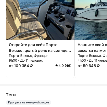
Откройте для себя Порто-
Начните свой о
Веккьо: целый день на солнце
веселья на мо
Порто-Веккьо, Франция
Порто-Веккьо, Ф
на моторной лодке.
9h00 · До 11 человек
4h00 · До 11 чело
от 109 354 ₽
от 59 648 ₽
4.9 (46)
Tеги
Прогулка на моторной лодке