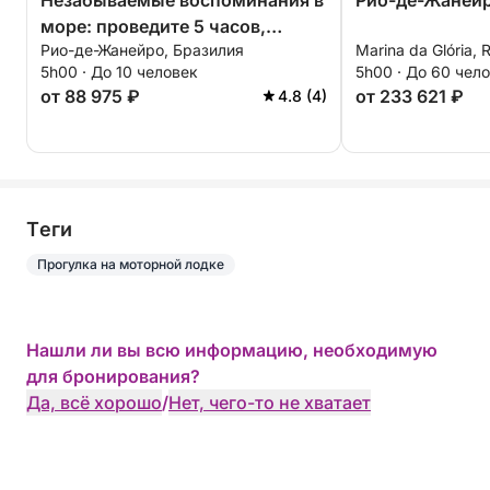
Незабываемые воспоминания в
Рио-де-Жанейр
море: проведите 5 часов,
Рио-де-Жанейро, Бразилия
Marina da Glória, R
исследуя Рио-де-Жанейро.
5h00 · До 10 человек
5h00 · До 60 чел
от 88 975 ₽
от 233 621 ₽
4.8 (4)
Tеги
Прогулка на моторной лодке
Нашли ли вы всю информацию, необходимую
для бронирования?
Да, всё хорошо
/
Нет, чего-то не хватает