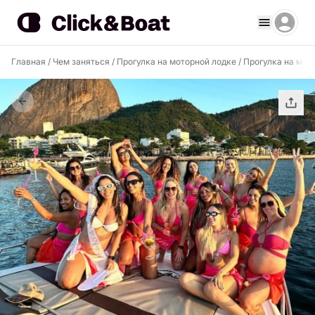
Главная
/
Чем заняться
/
Прогулка на моторной лодке
/
Прогулка на мот