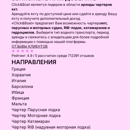
Click&Boat является лидером в области
аренды чартеров
яхт.
Арендуйте яхту по доступной цене или сдайте в аренду Вашу
яхту и получите дополнительный доход.
«Click&Boat» предлагает Вам возможность чартера
яхт,
парусных и моторных суден, RIB-лодок, катамаранов и
гидроциклов.
Выберите тип водного транспорта, период
аренды и свяжитесь с владельцем для более подробной
информации с помощью нашей платформы.
ОТЗЫВЫ КЛИЕНТОВ
Рейтинг:
4.9 / 5
рассчитан среди 712391 отзывов
НАПРАВЛЕНИЯ
Греция
Хорватия
Италия
Барселона
Ибица
Франция
Мальта
Чартер Парусная лодка
Чартер Моторная лодка
Чартер Катамаран
Чартер RIB (надувная моторная лодка)