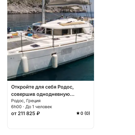
Откройте для себя Родос,
совершив однодневную
Родос, Греция
прогулку на катамаране.
6h00 · До 1 человек
от 211 825 ₽
0 (0)