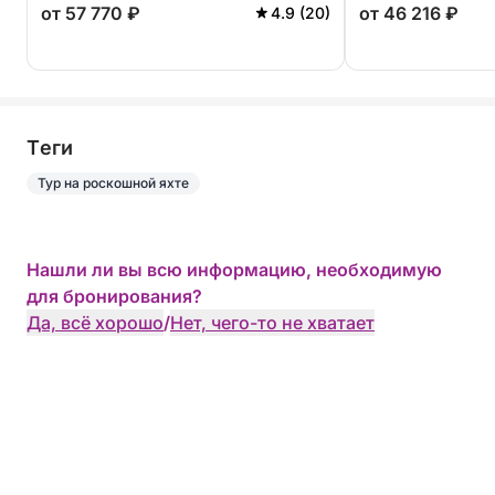
от 57 770 ₽
от 46 216 ₽
4.9 (20)
приключение
Tеги
Тур на роскошной яхте
Нашли ли вы всю информацию, необходимую
для бронирования?
Да, всё хорошо
/
Нет, чего-то не хватает