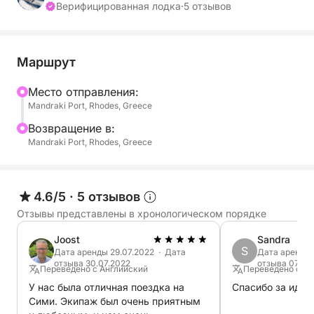
Поднимитесь на борт катамарана «Boss» и отправьте
Верифицированная лодка
·
5 отзывов
Родос.
Круис до первой остановки дня в бухте Энтони Куи
видами, поплавать и заняться сноркелингом в течени
Маршрут
После этого мы посетим пляж Цамбика, где можно б
Mесто отправления:
Mandraki Port, Rhodes, Greece
Отправляйтесь на третью остановку на пляже Афанду,
Bозвращение в:
понырять с маской в тихой бухте. Там команда броси
Mandraki Port, Rhodes, Greece
разноцветные рыбки, пока вы будете исследовать п
После этого насладитесь средиземноморским обедо
4.6/5
·
5 отзывов
*****************************************************
Отзывы представлены в хронологическом порядке
ЕЖЕДНЕВНЫЕ КРУИЗЫ
Joost
Sandra
6-часовой круиз
S
Дата аренды 29.07.2022 · Дата
Дата аренды 
отзыва 30.07.2022
отзыва 07.06
Переведено с Английский
Переведено с Ан
КРУИЗЫ НА ЗАКАТЕ
У нас была отличная поездка на
Спасибо за идеа
3-часовой круиз
Сими. Экипаж был очень приятным