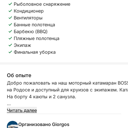
Рыболовное снаряжение
Кондиционер
Вентиляторы
Банные полотенца
Барбекю (BBQ)
Пляжные полотенца
Экипаж
Финальная уборка
Об опыте
Добро пожаловать на наш моторный катамаран BOSS
на Родосе и доступный для круизов с экипажем. Кат
На борту 4 каюты и 2 санузла.
Отправьтесь в круиз на катамаране к прибрежным п
Читать далее
пляжах и в бухтах, чтобы поплавать, заняться снорк
неограниченным количеством напитков на борту и 
Организовано Giorgos