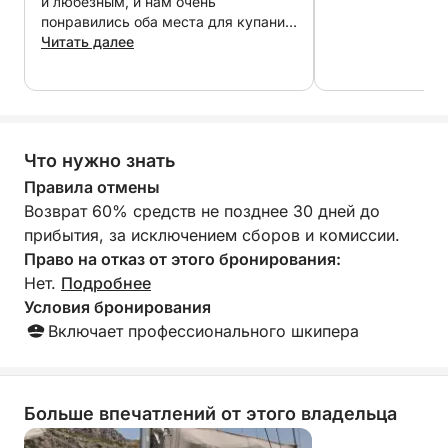
и любезным, и нам очень
В стоимость ежедневных круизов включено:
понравились оба места для купания,
- Экипаж
а также прогулки по Сими. Всем
Читать далее
рекомендую!
- Топливо
- НДС
- Питание
- Напитки (вода, безалкогольные напитки, вино, пиво
Что нужно знать
- Снаряжение для снорклинга
Правила отмены
По запросу за дополнительную плату:
Возврат 60% средств не позднее 30 дней до
прибытия, за исключением сборов и комиссии.
- Профессиональный фотограф 500€
Право на отказ от этого бронирования:
Нет.
Подробнее
*****************************************************
Условия бронирования
Включает профессионального шкипера
Мы будем рады приветствовать вас на борту!
Больше впечатлений от этого владельца