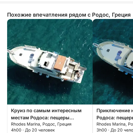
Похожие впечатления рядом с Родос, Греция
Круиз по самым интересным
Приключение 
местам Родоса: пещеры
Родоса: пещер
Rhodes Marina, Родос, Греция
Rhodes Marina, Р
Калифея, залив Оазис и пляж
пляж Калами —
4h00 · До 20 человек
3h00 · До 20 чел
Калами — 4-часовое
отдых