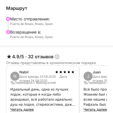
полностью персонализирован и обсуждается с
Хоакимом перед отправлением, поэтому вы
Маршрут
можете адаптировать программу под свое
настроение.
Mесто отправления:
Puerto de Roses, Roses, Spain
Остановитесь, чтобы искупаться в тихой бухте,
Bозвращение в:
понежьтесь на солнце или добавьте энергии,
Puerto de Roses, Roses, Spain
занявшись водными видами спорта. Программа
легко адаптируется, предоставляя вам свободу
выбора: сделать ее спокойной или более
4.9/5
·
32 отзывов
динамичной.
Отзывы представлены в хронологическом порядке
Nabil
Juan
N
J
Дата аренды 23.08.2025 · Дата
Дата аренды 
- Быстро доберитесь до потрясающих бухт и
отзыва 24.08.2025
отзыва 31.07
Переведено с Французский
Переведено с И
максимально используйте свое время.
Идеальный день, одна из лучших
Всё было просто
- Поплавайте, поныряйте с маской или займитесь
лодок, которые я когда-либо
Жоаким был оче
водными видами спорта (по желанию).
арендовал, всё работало идеально:
всем нашим воп
- Комфортно отдохните, загорая и отдыхая в
душ на лодке, стереосистема, даже
Рафаэль был оче
тени.
прикуриватель для зарядки
Читать далее
прошло по плану
Читать далее