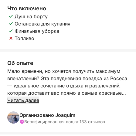
Что включено
Душ на борту
Остановка для купания
Финальная уборка
Топливо
Об опыте
Мало времени, но хочется получить максимум
впечатлений? Эта полудневная поездка из Росеса
— идеальное сочетание отдыха и развлечений,
которая доставит вас прямо в самые красивые
места побережья Коста-Брава.
Читать далее
Уже через несколько минут вы будете плыть
Организовано Joaquim
мимо скалистых утесов в чистые, манящие воды.
Верифицированная лодка
·
133 отзывов
Нет фиксированного маршрута — ваш путь