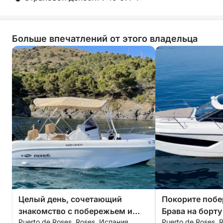
познакомиться с Коста-Бравой — активный,
живописный и простой в использовании!
Больше впечатлений от этого владельца
Целый день, сочетающий
Покорите побе
знакомство с побережьем и
Брава на борту
Puerto de Roses, Roses, Испания
Puerto de Roses, 