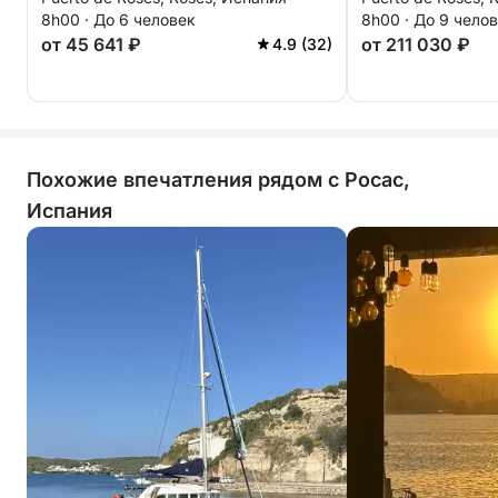
водные развлечения вдоль
Flybridge.
8h00 · До 6 человек
8h00 · До 9 чело
побережья Коста-Брава.
от 45 641 ₽
от 211 030 ₽
4.9 (32)
Похожие впечатления рядом с Росас,
Испания