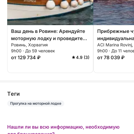
Ваш день в Ровине: Арендуйте
Прибрежные чу
моторную лодку и проведите
индивидуальна
Ровинь, Хорватия
ACI Marina Rovinj
целый день, исследуя
целый день.
9h00 · До 59 человек
9h00 · До 11 чело
окрестности.
от 129 734 ₽
от 78 039 ₽
4.9 (3)
Tеги
Прогулка на моторной лодке
Нашли ли вы всю информацию, необходимую