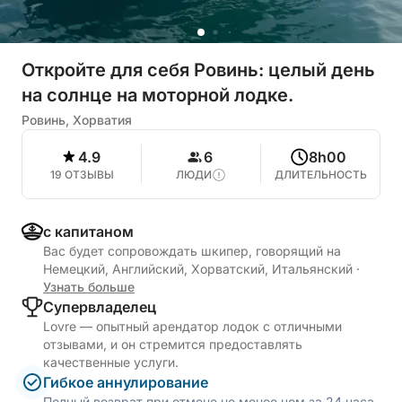
Откройте для себя Ровинь: целый день
на солнце на моторной лодке.
Ровинь, Хорватия
4.9
6
8h00
19 ОТЗЫВЫ
ЛЮДИ
ДЛИТЕЛЬНОСТЬ
с капитаном
Вас будет сопровождать шкипер, говорящий на
Немецкий, Английский, Хорватский, Итальянский
·
Узнать больше
Cупервладелец
Lovre — опытный арендатор лодок с отличными
отзывами, и он стремится предоставлять
качественные услуги.
Гибкое аннулирование
Полный возврат при отмене не менее чем за 24 часа