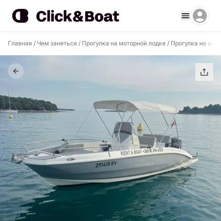
Главная
/
Чем заняться
/
Прогулка на моторной лодке
/
Прогулка на мот