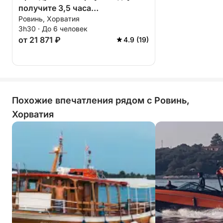
получите 3,5 часа
Ровинь, Хорватия
удовольствия!
3h30 · До 6 человек
от 21 871 ₽
4.9 (19)
Похожие впечатления рядом с Ровинь,
Хорватия