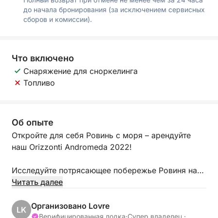
до начала бронирования (за исключением сервисных
сборов и комиссии).
Что включено
Снаряжение для сноркелинга
Топливо
Об опыте
Откройте для себя Ровинь с моря – арендуйте
наш Orizzonti Andromeda 2022!
Исследуйте потрясающее побережье Ровиня на
борту нашего Orizzonti Andromeda, элегантного и
Читать далее
комфортабельного 6,5-метрового скоростного
катера, оснащенного мощным двигателем
Организовано Lovre
LK
Mercury Pro XS мощностью 115 л.с. Независимо
Верифицированная лодка
·
Супер владелец ·