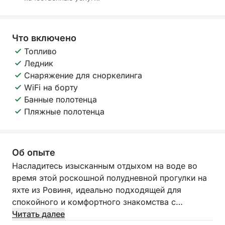
Что включено
Топливо
Ледник
Снаряжение для сноркелинга
WiFi на борту
Банные полотенца
Пляжные полотенца
Об опыте
Насладитесь изысканным отдыхом на воде во
время этой роскошной полудневной прогулки на
яхте из Ровиня, идеально подходящей для
спокойного и комфортного знакомства с
истрийским побережьем.
Читать далее