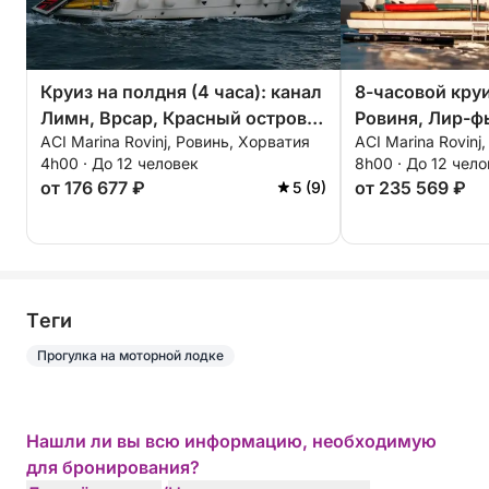
Круиз на полдня (4 часа): канал
8-часовой кру
Лимн, Врсар, Красный остров и
Ровиня, Лир-ф
ACI Marina Rovinj, Ровинь, Хорватия
ACI Marina Rovinj
многое другое с напитками и
многое другое 
4h00 · До 12 человек
8h00 · До 12 чел
закусками
закусками и а
от 176 677 ₽
от 235 569 ₽
5 (9)
Tеги
Прогулка на моторной лодке
Нашли ли вы всю информацию, необходимую
для бронирования?