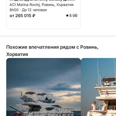
ACI Marina Rovinj, Ровинь, Хорватия
группы до 12 человек на
8h00 · До 12 человек
скоростном катере, все
от 265 015 ₽
5 (4)
включено, включая услуги
шкипера, Истрия.
Похожие впечатления рядом с Ровинь,
Хорватия