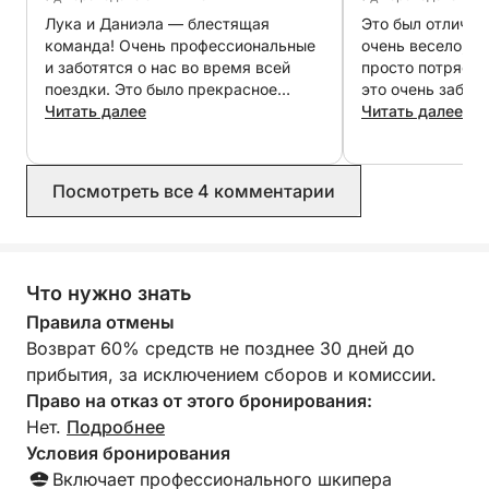
которых легко добраться из Ровиня. Этот круиз
Лука и Даниэла — блестящая
Это был отличны
отличается гибкостью: вы сами указываете
команда! Очень профессиональные
очень весело, а 
шкиперу, куда хотите отправиться, сколько
и заботятся о нас во время всей
просто потряса
остановок хотите сделать для купания и сколько
поездки. Это было прекрасное
это очень забав
время на борту с большим
Читать далее
спасибо!! Мы м
Читать далее
достопримечательностей хотите осмотреть, —
количеством информации о местах,
рекомендовать е
всё в своём темпе.
мимо которых мы проплывали.
Остановки в очень красивых местах
Посмотреть все 4 комментарии
На борту вы найдёте всё необходимое для
и быстрое путешествие по морю.
комфортной и приятной прогулки, включая
Очень рекомендую отправиться в
путешествие с ними.
высококачественную аудиосистему, удобные
зоны отдыха и все необходимые удобства. Для
Что нужно знать
тех, кто ищет более активного отдыха, также
Правила отмены
доступно снаряжение для сноркелинга или
Возврат 60% средств не позднее 30 дней до
дайвинга.
прибытия, за исключением сборов и комиссии.
Право на отказ от этого бронирования:
Этот круиз на полдня идеально подходит для тех,
Нет.
Подробнее
кто ищет короткий, но элегантный отдых,
Условия бронирования
сочетающий комфорт, живописные виды и время
Включает профессионального шкипера
для расслабления на Адриатике.