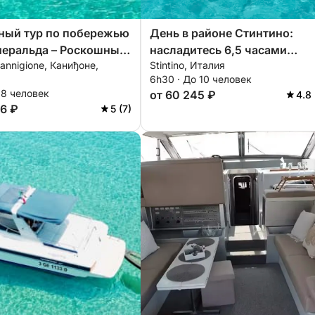
ный тур по побережью
День в районе Стинтино:
меральда – Роскошный
насладитесь 6,5 часами
Cannigione, Каниђоне,
Stintino, Италия
Морторио
исследования на борту 14-
6h30 · До 10 человек
метрового моторного катера
 8 человек
от 60 245 ₽
4.8 
06 ₽
5 (7)