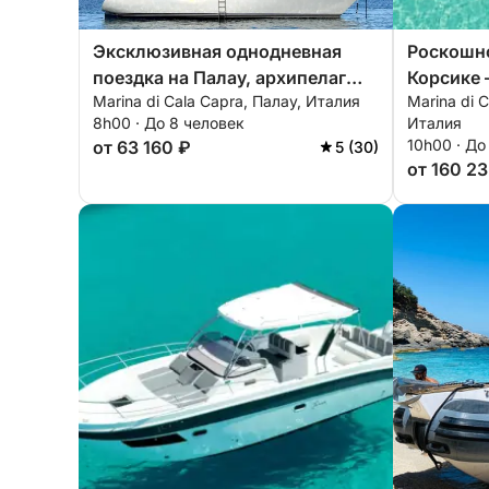
Эксклюзивная однодневная
Роскошн
поездка на Палау, архипелаг
Корсике 
Marina di Cala Capra, Палау, Италия
Marina di 
Маддалена.
Кавалло
8h00 · До 8 человек
Италия
10h00 · До
от 63 160 ₽
5 (30)
от 160 23