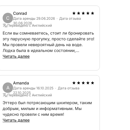
Conrad
C
Дата аренды 29.06.2026 · Дата отзыва
30.06.2026
Переведено с Английский
Если вы сомневаетесь, стоит ли бронировать
эту парусную прогулку, просто сделайте это!
Мы провели невероятный день на воде.
Лодка была в идеальном состоянии,
комфортабельная и прекрасно ухоженная.
Читать далее
Наш шкипер Этторе сделал все возможное,
чтобы все были в безопасности, расслаблены
и отлично провели время. Виды были
захватывающими, места для купания – в
Amanda
кристально чистой воде, а общая атмосфера
A
Дата аренды 16.10.2025 · Дата отзыва
– идеальной. Не могу не порекомендовать
22.10.2025
Переведено с Английский
этот опыт, мы обязательно забронируем его
снова, когда вернемся! Много
Эттеро был потрясающим шкипером, таким
благословений, Этторе! Молимся, чтобы у
добрым, милым и информативным. Мы
вас были все места на лето! Вы этого
чудесно провели с ним время!
заслуживаете!
Читать далее