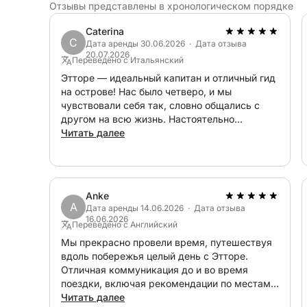
Отзывы представлены в хронологическом порядке
Caterina
C
Дата аренды 30.06.2026 · Дата отзыва
20.07.2026
Переведено с Итальянский
Этторе — идеальный капитан и отличный гид
на острове! Нас было четверо, и мы
чувствовали себя так, словно общались с
другом на всю жизнь. Настоятельно
рекомендую, очень отзывчивый и очень
Читать далее
опытный.
Anke
A
Дата аренды 14.06.2026 · Дата отзыва
16.06.2026
Переведено с Английский
Мы прекрасно провели время, путешествуя
вдоль побережья целый день с Этторе.
Отличная коммуникация до и во время
поездки, включая рекомендации по местам,
которые стоит посетить. Этторе был
Читать далее