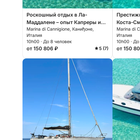
Роскошный отдых в Ла-
Престиж
Маддалене – опыт Капреры и
Коста-С
Marina di Cannigione, Каниђоне,
Marina di 
Спарджи
отдых в 
Италия
Италия
10h00 · До 8 человек
10h00 · До
от 150 806 ₽
от 150 8
5 (7)