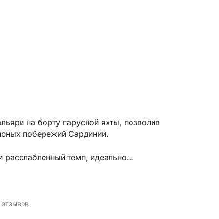
льяри на борту парусной яхты, позволив
писных побережий Сардинии.
и расслабленный темп, идеально
повседневной суеты и полностью
елей вы будете наслаждаться звуком моря,
 отзывов
я, мимо белых скал и скрытых бухт, с