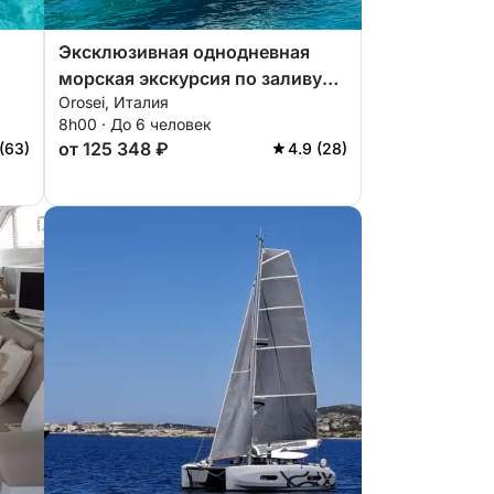
Эксклюзивная однодневная
морская экскурсия по заливу
Orosei, Италия
Орозей.
8h00 · До 6 человек
.
от 125 348 ₽
(63)
4.9 (28)