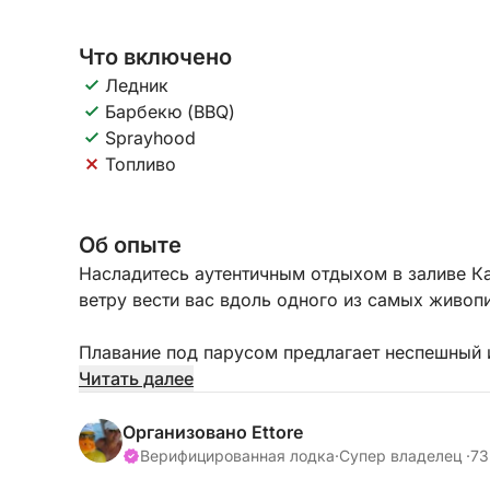
Что включено
Ледник
Барбекю (BBQ)
Sprayhood
Топливо
Об опыте
Насладитесь аутентичным отдыхом в заливе Ка
ветру вести вас вдоль одного из самых живо
Плавание под парусом предлагает неспешный 
подходящий для тех, кто хочет отвлечься от 
Читать далее
погрузиться в природу. Вдали от шума двигат
ветром в парусах и захватывающими видами.
Организовано Ettore
Верифицированная лодка
·
Супер владелец ·
73
В течение дня вы будете плыть вдоль побережь