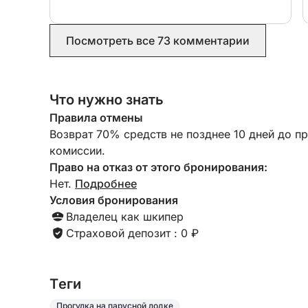
замечательным хозяином, приносил нам
коктейли и очень вкусный обед. Мы
обязательно вернемся и с нетерпением
Посмотреть все 73 комментарии
ждем возможности снова отправиться в
плавание с Этторе.
Что нужно знать
Правила отмены
Возврат 70% средств не позднее 10 дней до п
комиссии.
Право на отказ от этого бронирования:
Нет.
Подробнее
Условия бронирования
Владелец как шкипер
Страховой депозит : 0 ₽
Tеги
Прогулка на парусной лодке