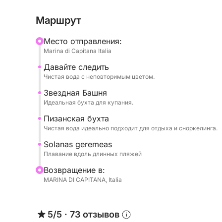
остановками для купания в кристально чистых
Маршрут
и «Дьявольское седло» — культовый символ К
для плавания, сноркелинга или просто отдыха.
Mесто отправления:
Marina di Capitana Italia
На борту вы сможете расслабиться на солнце
Давайте следить
море в полной тишине. Темп гибкий и расслаб
Чистая вода с неповторимым цветом.
посвященным отдыху и открытиям.
Звездная Башня
Идеальная бухта для купания.
Идеально подходит для пар, семей или неболь
тех, кто ищет аутентичности, природы и свобо
Пизанская бухта
Чистая вода идеально подходит для отдыха и сноркелинга.
Забронируйте сейчас на Click&Boat и соверши
Solanas geremeas
Плавание вдоль длинных пляжей
Bозвращение в:
MARINA DI CAPITANA, Italia
5/5
·
73 отзывов