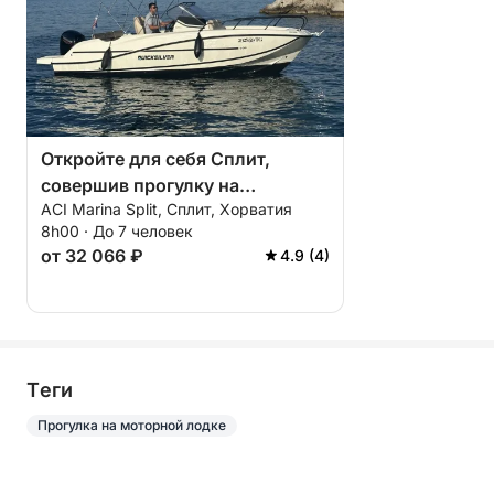
Откройте для себя Сплит,
совершив прогулку на
ACI Marina Split, Сплит, Хорватия
моторной лодке, и посетите
8h00 · До 7 человек
прекрасные места.
от 32 066 ₽
4.9 (4)
Tеги
Прогулка на моторной лодке