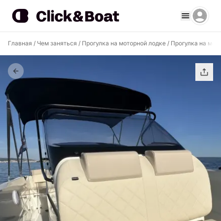
Главная
/
Чем заняться
/
Прогулка на моторной лодке
/
Прогулка на мот