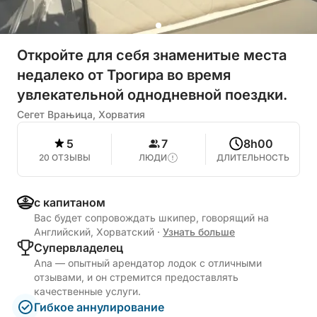
Откройте для себя знаменитые места
недалеко от Трогира во время
увлекательной однодневной поездки.
Сегет Врањица, Хорватия
5
7
8h00
20 ОТЗЫВЫ
ЛЮДИ
ДЛИТЕЛЬНОСТЬ
с капитаном
Вас будет сопровождать шкипер, говорящий на
Английский, Хорватский
·
Узнать больше
Cупервладелец
Ana — опытный арендатор лодок с отличными
отзывами, и он стремится предоставлять
качественные услуги.
Гибкое аннулирование