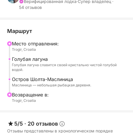
универсальность.
Верифицированная лодка
·
Супер владелец ·
54 отзывов
Благодаря своему элегантному дизайну и
просторной планировке она вмещает до 8
человек.
Маршрут
Она идеально подходит для захватывающих
Mесто отправления:
приключений на воде с семьей и друзьями.
Trogir, Croatia
Топливо не включено в цену и оплачивается по
Голубая лагуна
Голубая лагуна славится своей кристально чистой голубой
окончании аренды.
водой.
Остров Шолта-Маслиница
Маслиница — небольшая рыбацкая деревня.
Bозвращение в:
Trogir, Croatia
5/5
·
20 отзывов
Отзывы представлены в хронологическом порядке