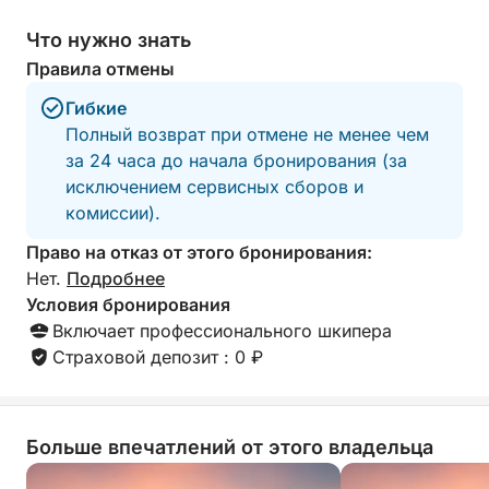
Что нужно знать
Захватывающие впечатления и первоклассные
развлечения
Правила отмены
Насладитесь днем, полным захватывающих и
Гибкие
расслабляющих впечатлений:
Полный возврат при отмене не менее чем
• Катание на сапборде в кристально чистой воде
за 24 часа до начала бронирования (за
• Сноркелинг для исследования подводного мира
исключением сервисных сборов и
• Подводный скутер для увлекательного
комиссии).
исследования
• Плавание в эксклюзивных бухтах
Право на отказ от этого бронирования:
Нет.
Подробнее
Все включено: аперитив/обед "шведский стол"
Условия бронирования
Насладитесь полноценным средиземноморским
Включает профессионального шкипера
"шведским столом", созданным для приятного
Страховой депозит : 0 ₽
времяпрепровождения:
• Вкусный выбор закусок и десертов
• Напитки включены: безалкогольные напитки,
Больше впечатлений от этого владельца
вода, вино и пиво
Никаких хлопот, 100% удовольствия.