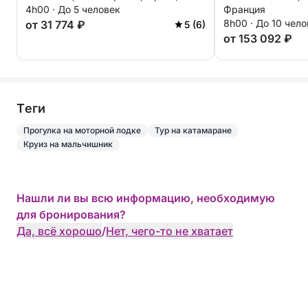
Премиальный, элегантный и захватывающий
4h00 · До 5 человек
Франция
топливо включены.
8h00 · До 10 чел
от 31 774 ₽
5 (6)
отдых в самом сердце Средиземноморья.
от 153 092 ₽
Tеги
Прогулка на моторной лодке
Тур на катамаране
Круиз на мальчишник
Нашли ли вы всю информацию, необходимую
для бронирования?
Да, всё хорошо
/
Нет, чего-то не хватает