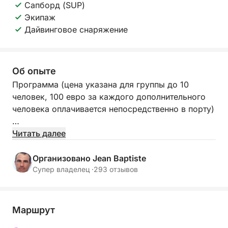
Сапборд (SUP)
Экипаж
Дайвинговое снаряжение
Об опыте
Программа (цена указана для группы до 10
человек, 100 евро за каждого дополнительного
человека оплачивается непосредственно в порту)
Отправьтесь в частную 6-часовую морскую
Читать далее
прогулку на катамаране «Fleur de Corail» по
Французской Ривьере. В программу включены
Организовано Jean Baptiste
живописные морские прогулки, купание в
Супер владелец ·
293 отзывов
бирюзовых бухтах, сапсерфинг, сноркелинг и
средиземноморский бранч. Отправление из: Сен-
Рафаэля, Сент-Максима, Сен-Тропе или Канн.
Маршрут