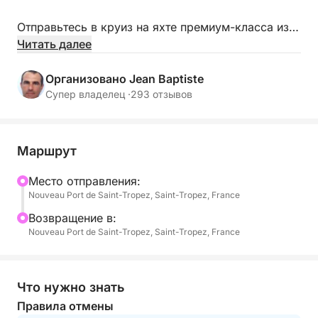
Отправьтесь в круиз на яхте премиум-класса из
Сен-Тропе и насладитесь уникальным отдыхом
Читать далее
по системе «все включено» среди самых
красивых пейзажей Французской Ривьеры.
Организовано Jean Baptiste
Супер владелец ·
293 отзывов
В сопровождении профессиональной команды
совершите безмятежный круиз к Пампелону,
мысу Камара и мысу Тайя, среди бирюзовых вод,
Маршрут
уединенных бухт и живописных панорам залива
Сен-Тропе.
Mесто отправления:
Nouveau Port de Saint-Tropez, Saint-Tropez, France
Начало в 10:30 утра. Отправление из Сен-Тропе
Bозвращение в:
на вашей частной яхте.
Nouveau Port de Saint-Tropez, Saint-Tropez, France
Ваш профессиональный шкипер встретит вас и
проведет день, посвященный комфорту, отдыху и
Что нужно знать
сдержанной роскоши.
Правила отмены