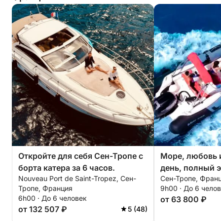
Около 16:30 мы отправимся обратно в Сен-Тропе
в мягком свете позднего вечера, наслаждаясь
захватывающими видами залива и его
живописными пейзажами.
Возможные маршруты
• Пампелон
• Кап Камарат
• Кап Тайя
• Залив Канебье
• Залив Сен-Тропе
Откройте для себя Сен-Тропе с
Море, любовь 
Дополнительные услуги и опции (оплачиваются в
борта катера за 6 часов.
день, полный 
порту):
Nouveau Port de Saint-Tropez, Сен-
Сен-Тропе, Фран
моторной лодк
Сиобоб: 80 евро / бронирование
Тропе, Франция
9h00 · До 6 чело
Вейкборд: 50 евро / день
6h00 · До 6 человек
от 63 800 ₽
Дон: 50 евро / бронирование
от 132 507 ₽
5 (48)
Фотограф / дрон по запросу