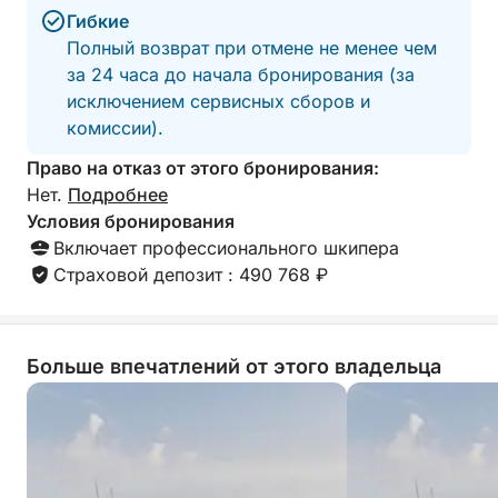
Гибкие
Сразу же насладитесь первоклассными
Полный возврат при отмене не менее чем
пространствами яхты:
за 24 часа до начала бронирования (за
• Панорамный флайбридж
исключением сервисных сборов и
• Просторные шезлонги
комиссии).
• Большая кокпит с уличным столом
• Современный интерьер с кондиционером
Право на отказ от этого бронирования:
• Кормовая платформа, идеально подходящая
Нет.
Подробнее
для купания
Условия бронирования
Включает профессионального шкипера
Отправляйтесь на легендарные пляжи Пампелон,
Страховой депозит : 490 768 ₽
а затем проплывите вдоль живописного мыса
Камарат к кристально чистым водам мыса Тайя.
Больше впечатлений от этого владельца
Откройте для себя уединенные бухты, доступные
только с моря, расположенные среди суровых
пейзажей, сосен и бирюзовых вод.
Яхта предлагает комфортное, стабильное и