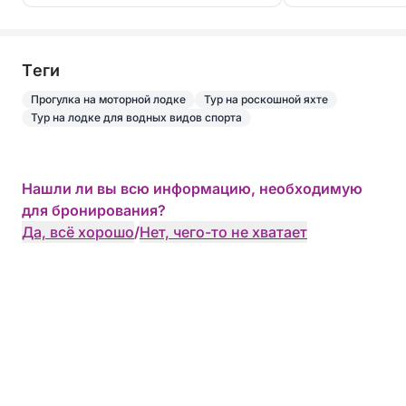
Питание / обед на борту: 50 евро / человек
Пляжное полотенце: 5 евро / день
Tеги
Повар: 250 евро / день
Прогулка на моторной лодке
Тур на роскошной яхте
Заключительная уборка (обязательно): 250 евро
Тур на лодке для водных видов спорта
Исключительный день, посвященный
исследованию Пампелона, Кап Камарат и Кап
Нашли ли вы всю информацию, необходимую
Тайя, среди одних из самых красивых пейзажей
для бронирования?
Средиземноморья.
Да, всё хорошо
/
Нет, чего-то не хватает