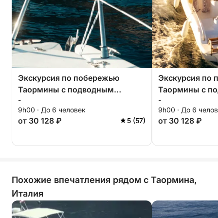
Экскурсия по побережью
Экскурсия по
Таормины с подводным
Таормины с п
-
-
плаванием: индивидуальная
плаванием: ин
9h00 · До 6 человек
9h00 · До 6 чело
частная экскурсия по
частная экскур
от 30 128 ₽
от 30 128 ₽
5 (57)
кристально чистым водам,
кристально чи
укромным бухтам и пещерам с
укромным бухт
видом на гору Этна.
видом на гору 
Похожие впечатления рядом с Таормина,
Италия