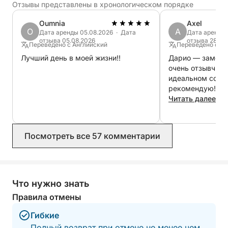
Отзывы представлены в хронологическом порядке
Oumnia
Axel
O
A
Дата аренды 05.08.2026 · Дата
Дата аренды 
отзыва 05.08.2026
отзыва 28.07
Переведено с Английский
Переведено с Ан
Лучший день в моей жизни!!
Дарио — замеча
очень отзывчивы
идеальном состоянии. Нас
рекомендую!
Читать далее
Посмотреть все 57 комментарии
Что нужно знать
Правила отмены
Гибкие
Полный возврат при отмене не менее чем