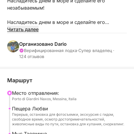
Насладитесь днем в море и сделайте его
незабываемым!
Насладитесь днем в море и сделайте его
незабываемым!
Читать далее
Индивидуальная экскурсия по всему побережью
Организовано Dario
и его пещерам. У вас будет возможность в
Верифицированная лодка
·
Супер владелец ·
124 отзывов
полной мере насладиться захватывающим
зрелищем очаровательного города Таормина в
полной приватности.
Маршрут
Экскурсия предлагается для частной группы до 6
Mесто отправления:
человек и длится около 4 часов.
Porto di Giardini Naxos, Messina, Italia
Насладитесь приватной и романтической
Пещера Любви
Перерыв, остановка для фотосъемки, экскурсия с гидом,
атмосферой, которая сделает ваше путешествие
свободное время, осмотр достопримечательностей,
на борту поистине незабываемым. Полюбуйтесь
живописные виды по пути, остановка для купания, сноркелинг.
побережьем с уникальной точки зрения, которая
Мыс Таормина