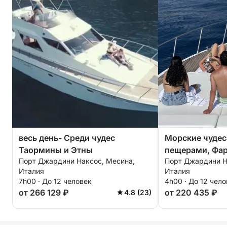
весь день- Среди чудес
Морские чудес
Таормины и Этны
пещерами, Фар
Порт Джардини Наксос, Месина,
Порт Джардини Н
сноркелингом 
Италия
Италия
7h00 · До 12 человек
4h00 · До 12 чел
от 266 129 ₽
от 220 435 ₽
4.8 (23)