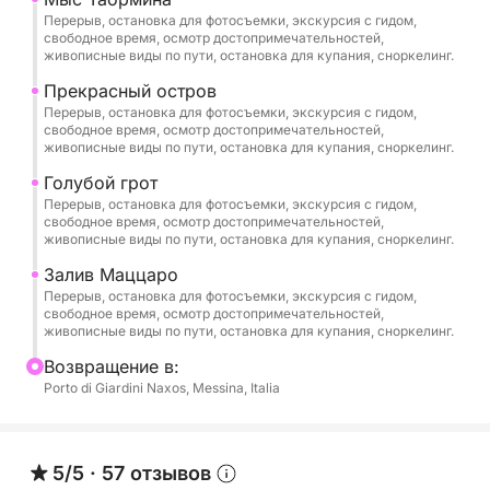
становится еще более впечатляющей благодаря
Перерыв, остановка для фотосъемки, экскурсия с гидом,
виду на Этну.
свободное время, осмотр достопримечательностей,
живописные виды по пути, остановка для купания, сноркелинг.
Во время круиза вы откроете для себя самые
Прекрасный остров
Перерыв, остановка для фотосъемки, экскурсия с гидом,
захватывающие чудеса побережья Таормины:
свободное время, осмотр достопримечательностей,
Гротта дель Аморе, мыс Таормина, остров Изола
живописные виды по пути, остановка для купания, сноркелинг.
Белла, Голубой грот и бухту Маццаро.
Голубой грот
Перерыв, остановка для фотосъемки, экскурсия с гидом,
Вы можете выбрать место остановки примерно
свободное время, осмотр достопримечательностей,
живописные виды по пути, остановка для купания, сноркелинг.
на 1 час, чтобы отдохнуть, поплавать с маской в
кристально чистых водах и насладиться нашим
Залив Маццаро
Перерыв, остановка для фотосъемки, экскурсия с гидом,
бесплатным просекко.
свободное время, осмотр достопримечательностей,
живописные виды по пути, остановка для купания, сноркелинг.
Bозвращение в:
Porto di Giardini Naxos, Messina, Italia
5/5
·
57 отзывов