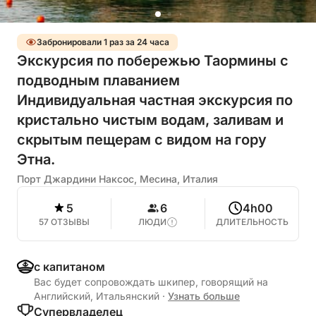
Забронировали 1 раз за 24 часа
Экскурсия по побережью Таормины с
подводным плаванием
Индивидуальная частная экскурсия по
кристально чистым водам, заливам и
скрытым пещерам с видом на гору
Этна.
Порт Джардини Наксос, Месина, Италия
5
6
4h00
57 ОТЗЫВЫ
ЛЮДИ
ДЛИТЕЛЬНОСТЬ
с капитаном
Вас будет сопровождать шкипер, говорящий на
Английский, Итальянский
·
Узнать больше
Cупервладелец