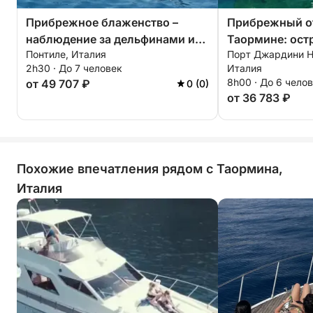
Прибрежное блаженство –
Прибрежный о
наблюдение за дельфинами и
Таормине: ост
Понтиле, Италия
Порт Джардини Н
чудеса Сицилии
и секретные п
2h30 · До 7 человек
Италия
8h00 · До 6 чело
от 49 707 ₽
0 (0)
от 36 783 ₽
Похожие впечатления рядом с Таормина,
Италия