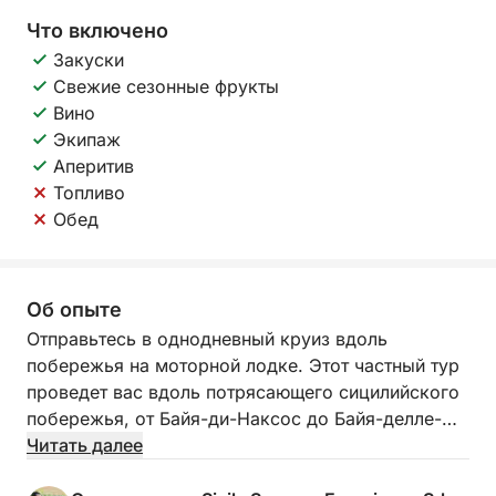
Что включено
Закуски
Свежие сезонные фрукты
Вино
Экипаж
Аперитив
Топливо
Обед
Об опыте
Отправьтесь в однодневный круиз вдоль
побережья на моторной лодке. Этот частный тур
проведет вас вдоль потрясающего сицилийского
побережья, от Байя-ди-Наксос до Байя-делле-
Сирен, предлагая захватывающие виды и
Читать далее
скрытые жемчужины.