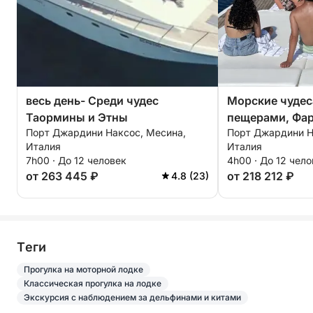
весь день- Среди чудес
Морские чудес
Таормины и Этны
пещерами, Фар
Порт Джардини Наксос, Месина,
Порт Джардини Н
сноркелингом 
Италия
Италия
7h00 · До 12 человек
4h00 · До 12 чел
от 263 445 ₽
от 218 212 ₽
4.8 (23)
Tеги
Прогулка на моторной лодке
Классическая прогулка на лодке
Экскурсия с наблюдением за дельфинами и китами