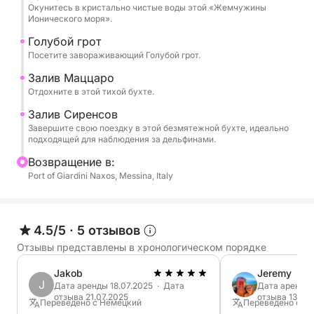
- Скольо-дель-Фикодиндия
Окунитесь в кристально чистые воды этой «Жемчужины
Ионического моря».
- Изола Белла
- Грот Аззурра
Голубой грот
Посетите завораживающий Голубой грот.
- Байя-ди-Маццаро
- Байя-делле-Сирене
Залив Маццаро
Отдохните в этой тихой бухте.
Дополнительная остановка в ресторане —
Залив Сиренсов
попробуйте настоящую сицилийскую кухню в
Завершите свою поездку в этой безмятежной бухте, идеально
подходящей для наблюдения за дельфинами.
приморском ресторане (не входит в стоимость).
Bозвращение в:
Не стесняйтесь брать с собой еду на борт!
Port of Giardini Naxos, Messina, Italy
4.5/5
·
5 отзывов
Отзывы представлены в хронологическом порядке
Jakob
Jeremy
J
Дата аренды 18.07.2025 · Дата
Дата аренды 
отзыва 21.07.2025
отзыва 13.02
Переведено с Немецкий
Переведено с Ан