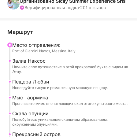
Организовано Sicily Summer Experience Srls
Расслабьтесь и насладитесь красотой моря,
Верифицированная лодка
·
201 отзывов
открывая для себя живописные места, такие как
Гротта-дель-Аморе, мыс Таормина и остров
Изола-Белла.
Маршрут
В течение дня вас будут угощать сезонными
Mесто отправления:
Port of Giardini Naxos, Messina, Italy
фруктами, закусками и шампанским, а также вы
сможете слушать любимую музыку через
Залив Наксос
звуковую систему лодки. Профессиональный
Начните свое путешествие в этой прекрасной бухте с видом на
Этну.
капитан и экипаж обеспечат комфортное и
безопасное путешествие, позволяя вам
Пещера Любви
Исследуйте тихую и романтичную морскую пещеру.
полностью расслабиться.
Мыс Таормина
Тур включает:
Проплывите мимо впечатляющих скал этого культового места.
- Байя-ди-Наксос.
Скала опунции
Полюбуйтесь уникальным скальным образованием,
окруженным опунциями.
- Грот дель’Аморе
- Капо Таормина
Прекрасный остров