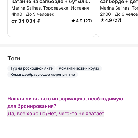
катание на сапборде + бутылка
сапборде + де
Marina Salinas, Торревьеха, Испания
Marina Salinas, Т
элитного игристого вина — ВСЕ
игристого вин
4h00 · До 9 человек
2h00 · До 9 чело
ВКЛЮЧЕНО
класса - утро, 
4.9 (27)
от 34 034 ₽
4.9 (27)
часа - ВСЕ В
Tеги
Тур на роскошной яхте
Романтический круиз
Командообразующее мероприятие
Нашли ли вы всю информацию, необходимую
для бронирования?
Да, всё хорошо
/
Нет, чего-то не хватает