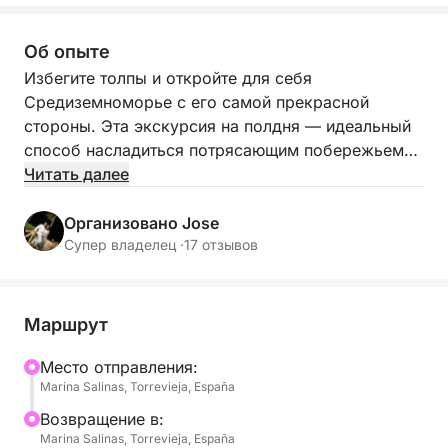
Об опыте
Избегите толпы и откройте для себя
Средиземноморье с его самой прекрасной
стороны. Эта экскурсия на полдня — идеальный
способ насладиться потрясающим побережьем
Торревьехи, сочетая отдых, купание и
Читать далее
захватывающие дух пейзажи в незабываемое
приключение.
Организовано Jose
Супер владелец ·
17 отзывов
Проплывите по кристально чистым водам, пока
береговая линия будет разворачиваться вокруг
вас, открывая уединенные бухты, захватывающие
Маршрут
морские виды и тихие якорные стоянки. Бросьте
якорь в кристально чистых водах, где вы
Mесто отправления:
Marina Salinas, Torrevieja, España
сможете поплавать, заняться сноркелингом,
покататься на сапборде или просто отдохнуть
Bозвращение в:
под испанским солнцем под нежный шум моря.
Marina Salinas, Torrevieja, España