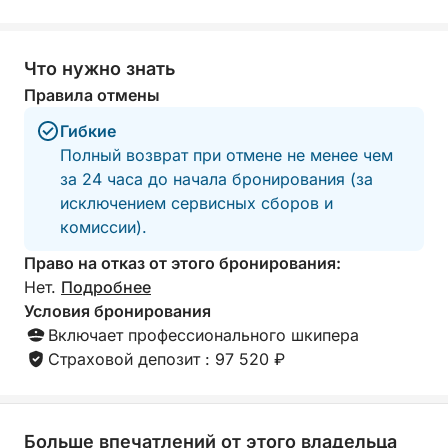
В программу входят:
Что нужно знать
* Расслабляющий круиз вдоль побережья из
Правила отмены
Торревьехи
Гибкие
* Купание в уединенных средиземноморских
Полный возврат при отмене не менее чем
бухтах
за 24 часа до начала бронирования (за
* Сноркелинг в чистых, спокойных водах
исключением сервисных сборов и
* Катание на сапборде и другие водные виды
комиссии).
спорта
* Захватывающие возможности для фотосъемки
Право на отказ от этого бронирования:
вдоль побережья
Нет.
Подробнее
Условия бронирования
Эта экскурсия, разработанная для гостей,
Включает профессионального шкипера
которые хотят максимально использовать свое
Страховой депозит : 97 520 ₽
время на воде, сочетает в себе комфорт, стиль и
исключительный сервис. Просторные зоны
отдыха на открытом воздухе, элегантные
Больше впечатлений от этого владельца
интерьеры и опытный персонал гарантируют, что