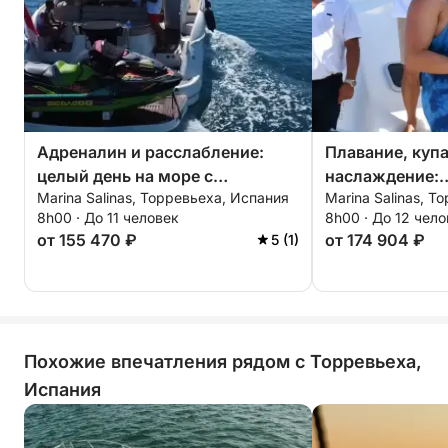
Адреналин и расслабление:
Плавание, куп
целый день на море с
наслаждение:
Marina Salinas, Торревьеха, Испания
Marina Salinas, Т
увлекательными прогулками.
средиземномор
8h00 · До 11 человек
8h00 · До 12 чел
видом на море
от 155 470 ₽
от 174 904 ₽
5 (1)
суши.
Похожие впечатления рядом с Торревьеха,
Испания