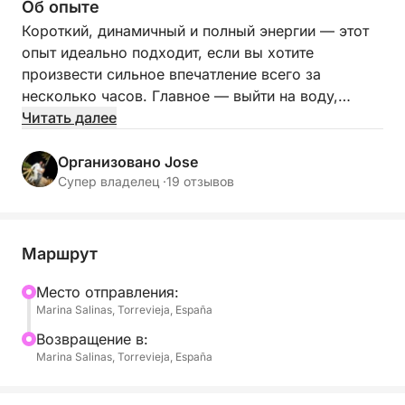
Об опыте
Короткий, динамичный и полный энергии — этот
опыт идеально подходит, если вы хотите
произвести сильное впечатление всего за
несколько часов. Главное — выйти на воду,
почувствовать скорость и сразу же окунуться в
Читать далее
действие.
Организовано Jose
Путешествуя вдоль побережья Торревьехи, вы
Супер владелец ·
19 отзывов
быстро достигнете чистых, манящих вод, где
начинается настоящее веселье. Независимо от
того, хотите ли вы расслабиться или ищете что-то
Маршрут
более динамичное, этот опыт легко адаптируется.
Mесто отправления:
Marina Salinas, Torrevieja, España
Во время вашего пребывания на борту вы
можете насладиться:
Bозвращение в:
- Быстрым доступом к прекрасным местам для
Marina Salinas, Torrevieja, España
купания вдоль побережья
- Катанием на сапборде и сноркелингом для