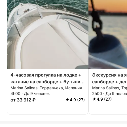
4-часовая прогулка на лодке +
Экскурсия на я
катание на сапборде + бутылка
сапборде + де
Marina Salinas, Торревьеха, Испания
Marina Salinas, Т
элитного игристого вина — ВСЕ
игристого вин
4h00 · До 9 человек
2h00 · До 9 чело
ВКЛЮЧЕНО
класса - утро, 
4.9 (27)
от 33 912 ₽
4.9 (27)
часа - ВСЕ В