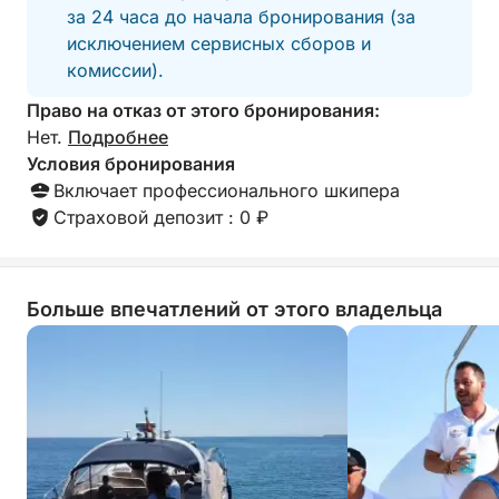
активного времяпрепровождения, а также
за 24 часа до начала бронирования (за
капитану, точно знающему, куда идти, вы не
исключением сервисных сборов и
потеряете ни минуты.
комиссии).
Идеально подходит для спонтанных планов,
Право на отказ от этого бронирования:
праздников или просто для того, чтобы добавить
Нет.
Подробнее
немного азарта в ваш день. Это динамичное
Условия бронирования
морское путешествие, которое подарит вам
Включает профессионального шкипера
удовольствие от начала до конца.
Страховой депозит : 0 ₽
Больше впечатлений от этого владельца