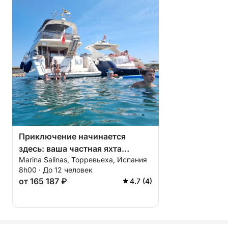
Приключение начинается
здесь: ваша частная яхта
Marina Salinas, Торревьеха, Испания
вместимостью до 12 человек,
8h00 · До 12 человек
рассчитанная на 8 часов,
от 165 187 ₽
4.7 (4)
отправляется из марины
Салинас в Торревьехе.