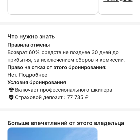
Этот тур отличается гибкостью и спонтанностью:
нет фиксированного маршрута, только
Что нужно знать
потрясающее Средиземное море и ваш
собственный темп. Бросьте якорь в тихой бухте,
Правила отмены
искупайтесь в кристально чистой воде или просто
Возврат 60% средств не позднее 30 дней до
насладитесь морским бризом и солнцем. Это
прибытия, за исключением сборов и комиссии.
изысканный способ соприкоснуться с
Право на отказ от этого бронирования:
побережьем, расслабиться и максимально
Нет.
Подробнее
использовать свой день.
Условия бронирования
Включает профессионального шкипера
Страховой депозит : 77 735 ₽
Больше впечатлений от этого владельца