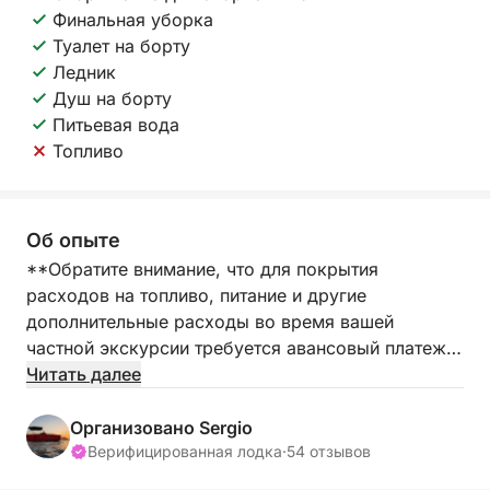
Финальная уборка
Туалет на борту
Ледник
Душ на борту
Питьевая вода
Топливо
Об опыте
**Обратите внимание, что для покрытия
расходов на топливо, питание и другие
дополнительные расходы во время вашей
частной экскурсии требуется авансовый платеж в
размере 200 евро, оплачиваемый в порту.**
Читать далее
Отправляйтесь в плавание из марины Салинас в
Организовано Sergio
Торревьехе на элегантной частной яхте,
Верифицированная лодка
·
54 отзывов
созданной для идеального отдыха на полдня. В