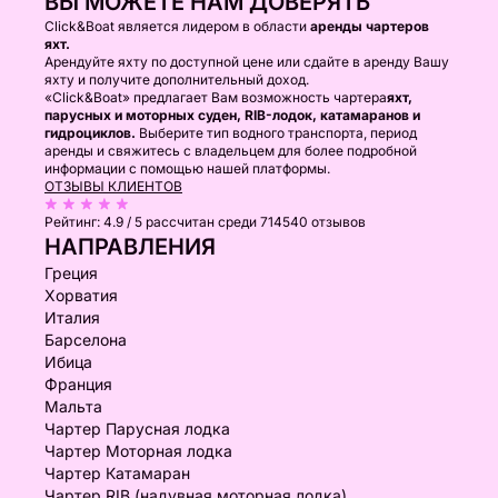
ВЫ МОЖЕТЕ НАМ ДОВЕРЯТЬ
Click&Boat является лидером в области
аренды чартеров
яхт.
Арендуйте яхту по доступной цене или сдайте в аренду Вашу
яхту и получите дополнительный доход.
«Click&Boat» предлагает Вам возможность чартера
яхт,
парусных и моторных суден, RIB-лодок, катамаранов и
гидроциклов.
Выберите тип водного транспорта, период
аренды и свяжитесь с владельцем для более подробной
информации с помощью нашей платформы.
ОТЗЫВЫ КЛИЕНТОВ
Рейтинг:
4.9 / 5
рассчитан среди 714540 отзывов
НАПРАВЛЕНИЯ
Греция
Хорватия
Италия
Барселона
Ибица
Франция
Мальта
Чартер Парусная лодка
Чартер Моторная лодка
Чартер Катамаран
Чартер RIB (надувная моторная лодка)