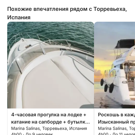
Похожие впечатления рядом с Торревьеха,
Испания
4-часовая прогулка на лодке +
Роскошь в каж
катание на сапборде + бутылка
Изысканный п
Marina Salinas, Торревьеха, Испания
Marina Salinas, Т
элитного игристого вина — ВСЕ
круиз в Торрев
4h00 · До 9 человек
4h00 · До 11 чело