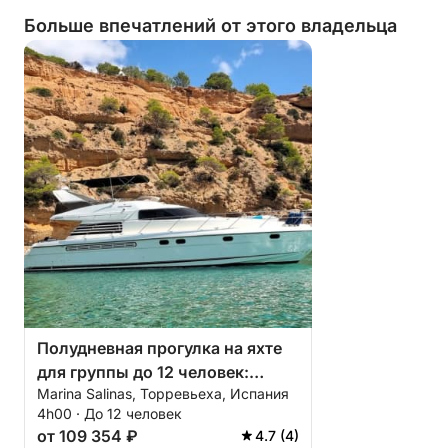
морским бризом в волосах и незабываемыми
Больше впечатлений от этого владельца
воспоминаниями.
Полудневная прогулка на яхте
для группы до 12 человек:
Marina Salinas, Торревьеха, Испания
исследуйте море из
4h00 · До 12 человек
Торревьехи.
от 109 354 ₽
4.7 (4)