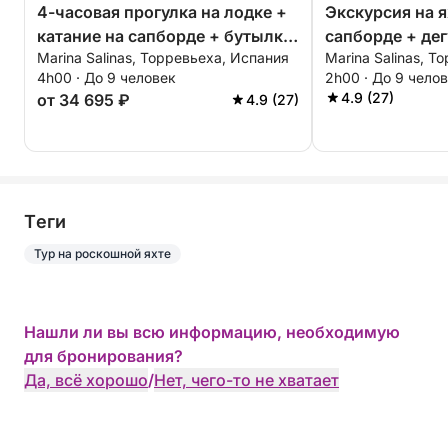
4-часовая прогулка на лодке +
Экскурсия на я
катание на сапборде + бутылка
сапборде + де
Marina Salinas, Торревьеха, Испания
Marina Salinas, Т
элитного игристого вина — ВСЕ
игристого вин
4h00 · До 9 человек
2h00 · До 9 чело
ВКЛЮЧЕНО
класса - утро, 
4.9 (27)
от 34 695 ₽
4.9 (27)
часа - ВСЕ В
Tеги
Тур на роскошной яхте
Нашли ли вы всю информацию, необходимую
для бронирования?
Да, всё хорошо
/
Нет, чего-то не хватает