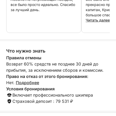
холодильником для напитков и такими
все было просто идеально. Спасибо
прекрасно прове
удобствами, как душ с пресной водой и туалет
за лучший день.
капитан, Кристи
для дополнительного комфорта. Благодаря
большое спасибо
обилию воды и простору для отдыха, вы
Читать далее
почувствуете себя как дома, совершая круиз
вдоль сверкающего побережья.
Здесь нет жесткого маршрута, только тщательно
Что нужно знать
продуманное путешествие, где время словно
замедляется. Бросьте якорь в тихих местах,
Правила отмены
искупайтесь в освежающем бассейне, исследуйте
Возврат 60% средств не позднее 30 дней до
укромные бухты и насладитесь покоем и
прибытия, за исключением сборов и комиссии.
красотой, которые может подарить только море.
Право на отказ от этого бронирования:
Идеально подходит для семей, друзей или пар,
Нет.
Подробнее
этот тур сочетает в себе отдых и исследования в
Условия бронирования
роскошной обстановке.
Включает профессионального шкипера
Страховой депозит : 79 531 ₽
Проведите день так, как вам нравится, и
вернитесь в Марину Салинас в Торревьехе с