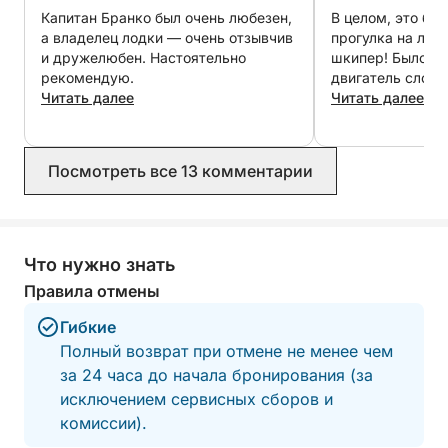
Если у вас есть какие-либо вопросы о судне или
Капитан Бранко был очень любезен,
В целом, это бы
вашем маршруте, просто отправьте нам
а владелец лодки — очень отзывчив
прогулка на лод
сообщение через Click&Boat.
и дружелюбен. Настоятельно
шкипер! Было просто обидно, что
рекомендую.
двигатель слома
Читать далее
прыгнуть со ска
Читать далее
До скорой встречи в Цриквенице!
не может с этим
приятный опыт, 
только рекоменд
Посмотреть все 13 комментарии
Что нужно знать
Правила отмены
Гибкие
Полный возврат при отмене не менее чем
за 24 часа до начала бронирования (за
исключением сервисных сборов и
комиссии).