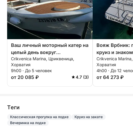
Ваш личный моторный катер на
Вояж Врбник:
целый день вокруг
круиз и знако
Crikvenica Marina, Цриквеница,
Crikvenica Marina
Цриквеницы.
городом из Цр
Хорватия
Хорватия
9h00 · До 5 человек
4h00 · До 12 чел
от 20 085 ₽
от 64 273 ₽
4.7 (3)
Tеги
Классическая прогулка на лодке
Круиз на закате
Вечеринка на лодке