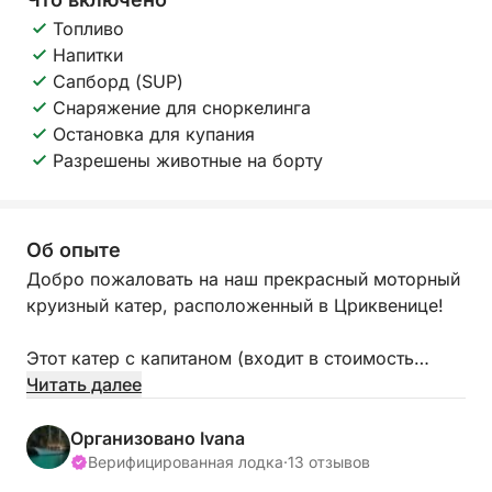
Топливо
Напитки
Сапборд (SUP)
Снаряжение для сноркелинга
Остановка для купания
Разрешены животные на борту
Об опыте
Добро пожаловать на наш прекрасный моторный
круизный катер, расположенный в Цриквенице!
Этот катер с капитаном (входит в стоимость
аренды) идеально подходит для того, чтобы
Читать далее
провести день в море с семьей или друзьями и
исследовать прекрасные восточную и южную
Организовано Ivana
части острова Крк.
Верифицированная лодка
·
13 отзывов