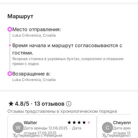
Длина судна составляет 9,2 метра, и на носовой и
кормовой палубах достаточно места для отдыха
Маршрут
и наслаждения отпуском в окружении солнечной
погоды, кристально чистого моря и дикой
Mесто отправления:
Luka Crikvenica, Croatia
природы. На борту могут разместиться до 12
гостей. Также имеется навес для защиты от
Время начала и маршрут согласовываются с
солнца. Вы можете наслаждаться музыкой через
гостями.
Bluetooth. Вас также ждут приветственные
Якорная стоянка в укромных бухтах, сноркелинг и плавание
прямо с лодки.
напитки!
Bозвращение в:
Luka Crikvenica, Croatia
В стоимость аренды включено:
Капитан
Топливо
SUP
4.8/5
·
13 отзывов
Напитки
Отзывы представлены в хронологическом порядке
Walter
Cheyenne
Собаки приветствуются!
W
C
Дата аренды 12.06.2025 · Дата
Дата аренды 
отзыва 17.06.2025
отзыва 12.08
Переведено с Немецкий
Переведено с Н