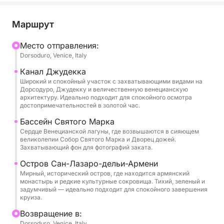
светом и пастельными отражениями.
Маршрут
Вместе с капитаном вы исследуете
малоизвестные уголки, открывая для себя
Mесто отправления:
Dorsoduro, Venice, Italy
богатую морскую историю и скрытые истории
города. В программу входит живописная
Канал Джудекка
прогулка по каналу Джудекка, осмотр
Широкий и спокойный участок с захватывающими видами на
Дорсодуро, Джудекку и величественную венецианскую
величественного бассейна Святого Марка и
архитектуру. Идеально подходит для спокойного осмотра
спокойная остановка недалеко от острова
достопримечательностей в золотой час.
Повелья. Идеально подходит для пар,
Бассейн Святого Марка
фотографов и любителей Венеции, эта прогулка
Сердце Венецианской лагуны, где возвышаются в сияющем
великолепии Собор Святого Марка и Дворец дожей.
станет незабываемым способом полюбоваться
Захватывающий фон для фотографий заката.
вневременной красотой лагуны на закате.
Остров Сан-Лазаро-дельи-Армени
Мирный, исторический остров, где находится армянский
монастырь и редкие культурные сокровища. Тихий, зеленый и
задумчивый — идеально подходит для спокойного завершения
круиза.
Bозвращение в:
Dorsoduro, Venice, Italy