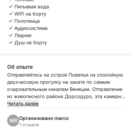
Питьевая вода
WiFi на борту
Полотенца
Аудиосистема
Ледник
Душ на борту
Об опыте
Отправляйтесь на остров Повелья на спокойную
двухчасовую прогулку на закате по самым
очаровательным каналам Венеции. Отправление
из живописного района Дорсодуро, эта камерная
прогулка позволит вам взглянуть на город с
Читать далее
уникальной стороны, вдали от толпы и ближе к
его душе. С закатом солнца лодка скользит по
Организовано marco
MR
спокойным каналам и открытым водам лагуны,
1 отзывов
открывая тихую магию Венеции, залитой мягким