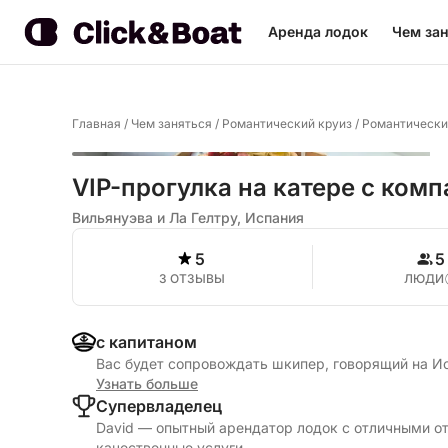
Аренда лодок
Чем зан
Главная
/
Чем заняться
/
Романтический круиз
/
Романтический
VIP-прогулка на катере с комп
Вильянуэва и Ла Гелтру, Испания
5
5
3 ОТЗЫВЫ
ЛЮДИ
с капитаном
Вас будет сопровождать шкипер, говорящий на И
Узнать больше
Cупервладелец
David — опытный арендатор лодок с отличными от
качественные услуги.