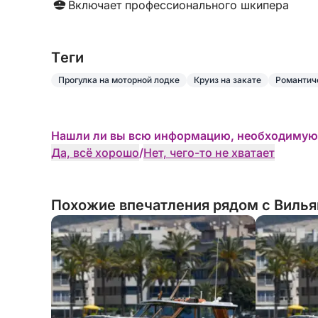
Включает профессионального шкипера
Tеги
Прогулка на моторной лодке
Круиз на закате
Романтич
Нашли ли вы всю информацию, необходимую
Да, всё хорошо
/
Нет, чего-то не хватает
Похожие впечатления рядом с Вильян