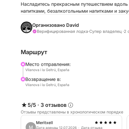
Насладитесь прекрасным путешествием вдоль
напитками, безалкогольными напитками и зак
над великолепными бухтами и пляжами природ
Организовано David
Верифицированная лодка
·
Супер владелец ·
2 
Маршрут
Mесто отправления:
Vilanova i la Geltrú, España
Bозвращение в:
Vilanova i la Geltrú, España
5/5
·
3 отзывов
Отзывы представлены в хронологическом порядке
Meritxell
M
Дата аренды 12.07.2026 · Дата отзыва