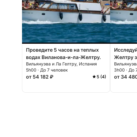
Проведите 5 часов на теплых
Исследуй
водах Виланова-и-ла-Желтру.
Желтру з
Вильянуэва и Ла Гелтру, Испания
Вильянуэва
моторную
5h00 · До 7 человек
3h00 · До 
от 54 182 ₽
от 34 48
5 (4)