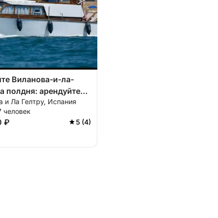
те Виланова-и-ла-
а полдня: арендуйте
 и Ла Гелтру, Испания
 лодку на 3 часа.
7 человек
0 ₽
5 (4)