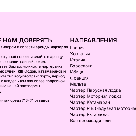
 НАМ ДОВЕРЯТЬ
НАПРАВЛЕНИЯ
я лидером в области
аренды чартеров
Греция
Хорватия
оступной цене или сдайте в аренду
Италия
те дополнительный доход.
Барселона
агает Вам возможность чартера
яхт,
х суден, RIB-лодок, катамаранов и
Ибица
ите тип водного транспорта, период
Франция
 с владельцем для более подробной
Мальта
щью нашей платформы.
Чартер Парусная лодка
В
Чартер Моторная лодка
читан среди 713471 отзывов
Чартер Катамаран
Чартер RIB (надувная моторна
Чартер Яхта люкс
Все производители