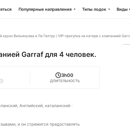
яться
Популярные направления
Типы лодок
Виды 
 круиз Вильянуэва и Ла Гелтру
/
VIP-прогулка на катере с компанией Garra
анией Garraf для 4 человек.
3h00
ДЛИТЕЛЬНОСТЬ
спанский, Английский, каталанский
·
зывами, и он стремится предоставлять