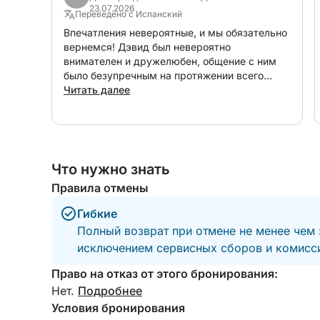
23.07.2026
Переведено с Испанский
Впечатления невероятные, и мы обязательно
вернемся! Дэвид был невероятно
внимателен и дружелюбен, общение с ним
было безупречным на протяжении всего
времени. Он обо всем позаботился и
Читать далее
постоянно информировал о состоянии моря в
забронированный день, гарантируя, что
отдых будет именно таким, как вы
надеялись. Лодка в идеальном состоянии.
Настоятельно рекомендуем. Большое
Что нужно знать
спасибо, Дэвид!
Правила отмены
Гибкие
Полный возврат при отмене не менее чем 
исключением сервисных сборов и комисси
Право на отказ от этого бронирования:
Нет.
Подробнее
Условия бронирования