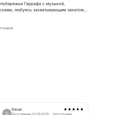
 побережья Гаррафа с музыкой,
усками, любуясь захватывающим закатом
ного парка Гарраф.
отзывов
Oscar
O
Дата аренды 02.08.2025 · Дата отзыва