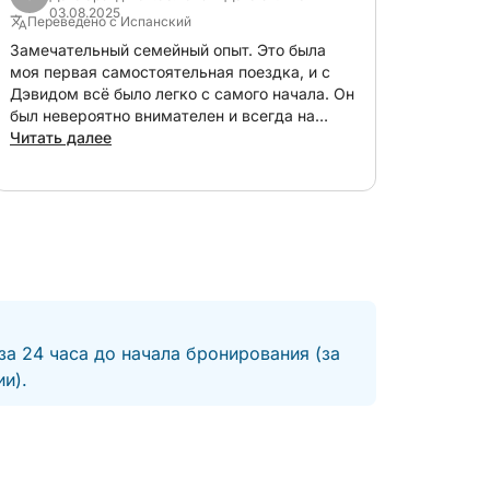
03.08.2025
Переведено с Испанский
Замечательный семейный опыт. Это была
моя первая самостоятельная поездка, и с
Дэвидом всё было легко с самого начала. Он
был невероятно внимателен и всегда на
связи. Мы обязательно вернёмся.
Читать далее
за 24 часа до начала бронирования (за
и).