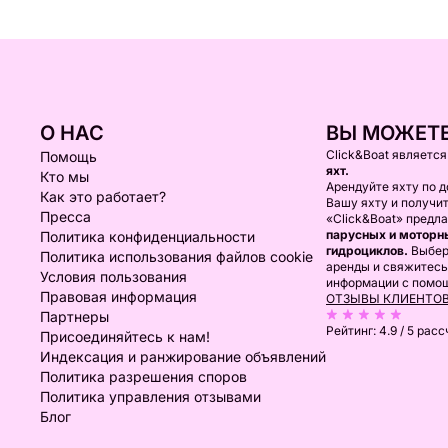
О НАС
ВЫ МОЖЕТЕ
Click&Boat являетс
Помощь
яхт.
Кто мы
Арендуйте яхту по д
Как это работает?
Вашу яхту и получи
Пресса
«Click&Boat» предл
парусных и моторны
Политика конфиденциальности
гидроциклов.
Выбер
Политика использования файлов cookie
аренды и свяжитесь
Условия пользования
информации с помо
Правовая информация
ОТЗЫВЫ КЛИЕНТО
Партнеры
Рейтинг:
4.9 / 5
расс
Присоединяйтесь к нам!
Индексация и ранжирование объявлений
Политика разрешения споров
Политика управления отзывами
Блог