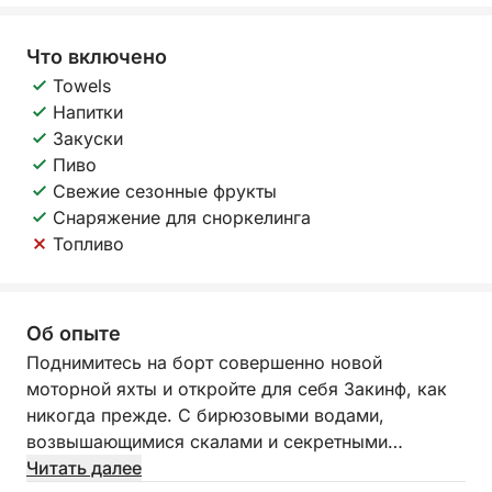
Что включено
Towels
Напитки
Закуски
Пиво
Свежие сезонные фрукты
Снаряжение для сноркелинга
Топливо
Об опыте
Поднимитесь на борт совершенно новой
моторной яхты и откройте для себя Закинф, как
никогда прежде. С бирюзовыми водами,
возвышающимися скалами и секретными
бухтами, доступными только на лодке, этот круиз
Читать далее