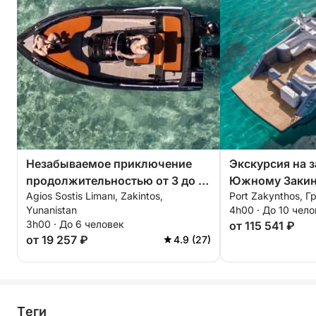
Незабываемое приключение
Экскурсия на з
продолжительностью от 3 до 5
Южному Закинт
Agios Sostis Limanı, Zakintos,
Port Zakynthos, Г
часов: знакомство с пляжами
и вино
Yunanistan
4h00 · До 10 чел
Закинтоса на моторной лодке.
3h00 · До 6 человек
от 115 541 ₽
от 19 257 ₽
4.9 (27)
Tеги