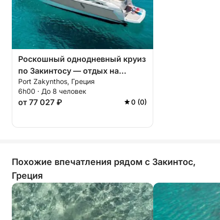
самой волшебной точки зрения — моря.
Роскошный однодневный круиз
по Закинтосу — отдых на
Port Zakynthos, Греция
полострова (5 часов)
6h00 · До 8 человек
от 77 027 ₽
0 (0)
Похожие впечатления рядом с Закинтос,
Греция