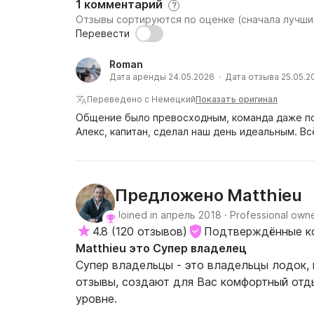
1 комментарий
?
Отзывы сортируются по оценке (сначала лучши
Перевести
Roman
Дата аренды 24.05.2026 · Дата отзыва 25.05.2
Переведено с Немецкий
Показать оригинал
Общение было превосходным, команда даже по
Алекс, капитан, сделал наш день идеальным. В
Matthieu
Предложено
Joined in апрель 2018
·
Professional own
4.8
(
120 отзывов
)
Подтверждённые к
Matthieu это Супер владелец
Супер владельцы - это владельцы лодок,
отзывы, создают для Вас комфортный отд
уровне.