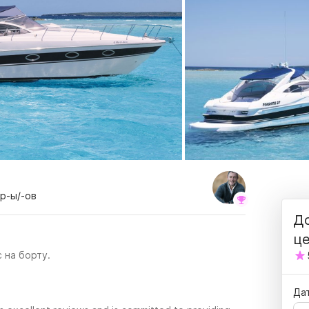
тр-ы/-ов
До
ц
 на борту.
Да