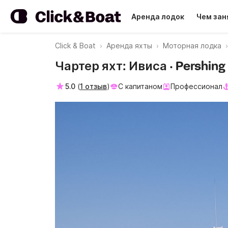
Аренда лодок
Чем зан
Click & Boat
Аренда яхты
Моторная лодка
Чартер яхт: Ивиса · Pershing
5.0
(
1 отзыв
)
С капитаном
Профессионал