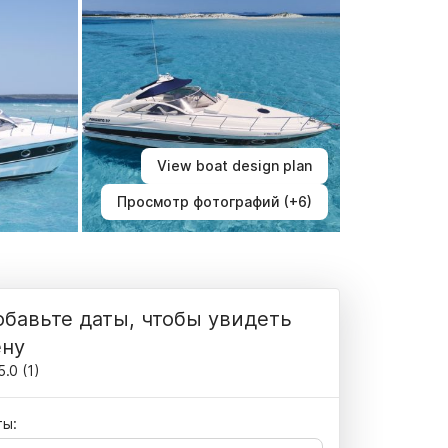
View boat design plan
Просмотр фотографий (+6)
бавьте даты, чтобы увидеть
ену
5.0
(
1
)
ты: