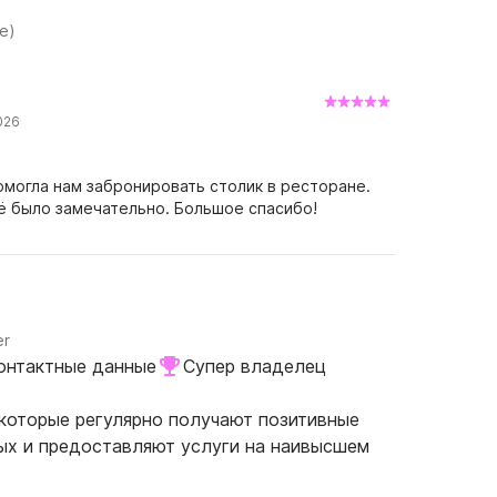
е)
026
могла нам забронировать столик в ресторане.
сё было замечательно. Большое спасибо!
er
онтактные данные
Супер владелец
 которые регулярно получают позитивные
ых и предоставляют услуги на наивысшем