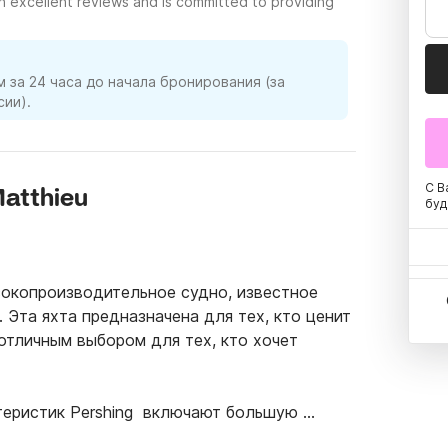
h excellent reviews and is committed to providing
 за 24 часа до начала бронирования (за
ии).
С В
atthieu
буд
сокопроизводительное судно, известное 
Эта яхта предназначена для тех, кто ценит 
отличным выбором для тех, кто хочет 
еристик Pershing  включают большую 
плавательную платформу на корме и 