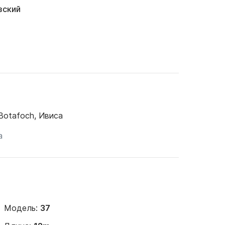
зский
Botafoch, Ивиса
Модель:
37