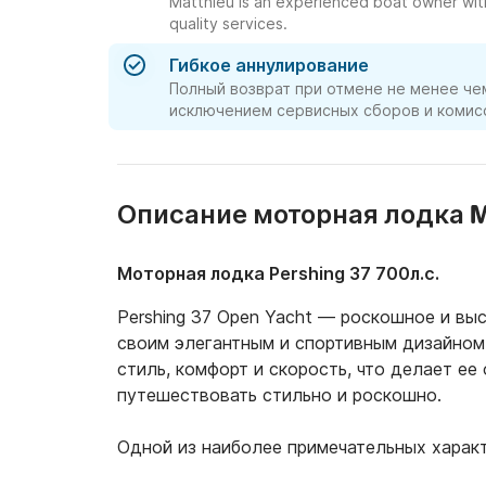
Matthieu is an experienced boat owner wit
quality services.
Гибкое аннулирование
Полный возврат при отмене не менее чем
исключением сервисных сборов и комисс
Описание моторная лодка M
Моторная лодка Pershing 37 700л.с.
Pershing 37 Open Yacht — роскошное и вы
своим элегантным и спортивным дизайном. 
стиль, комфорт и скорость, что делает ее 
путешествовать стильно и роскошно.

Одной из наиболее примечательных характ
площадку для загара на носовой палубе, 