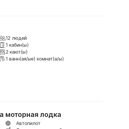
 необходимости обеспечивает тень и 
трясающее судно, сочетающее в себе 
оторыми могут сравниться немногие другие 
 просто красивый и роскошный способ 
12 людей
ing 37 — отличный выбор.
1 кабин(ы)
2 кают(ы)
1 ванн(ая/ые) комнат(а/ы)
а моторная лодка
Автопилот