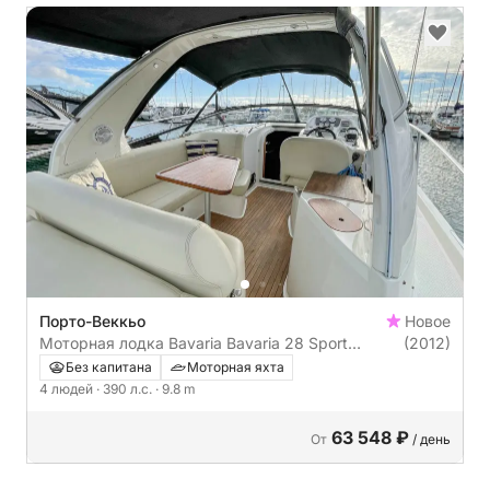
Порто-Веккьо
Новое
Моторная лодка Bavaria Bavaria 28 Sport
(2012)
390л.с.
Без капитана
Моторная яхта
4 людей
· 390 л.с.
· 9.8 m
63 548 ₽
От
/ день