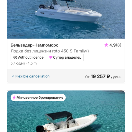
Бельведер-Кампоморо
4.9
(8)
Лодка без лицензии roto 450 S Family
()
Without licence
Супер владелец
5 людей
· 4.5 m
19 257 ₽
Flexible cancellation
От
/ день
Мгновенное бронирование