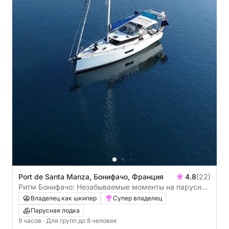
Port de Santa Manza, Бонифачо, Франция
4.8
(22)
Ритм Бонифачо: Незабываемые моменты на парусной
лодке
Владелец как шкипер
Супер владелец
Парусная лодка
9 часов
· Для групп до 8 человек