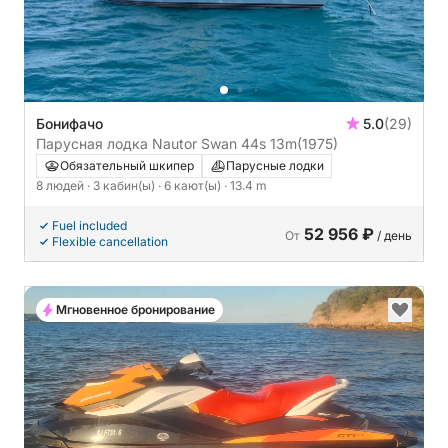
Бонифачо
5.0
(29)
Парусная лодка Nautor Swan 44s 13m
(1975)
Обязательный шкипер
Парусные лодки
8 людей
· 3 кабин(ы)
· 6 кают(ы)
· 13.4 m
Fuel included
52 956 ₽
От
/ день
Flexible cancellation
Мгновенное бронирование