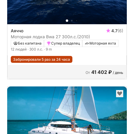
Аяччо
4.7
(6)
Моторная лодка Bwa 27 300л.с.
(2010)
Без капитана
Супер владелец
Моторная яхта
12 людей
· 300 л.с.
· 9 m
Забронировали 5 раз за 24 часа
41 402 ₽
От
/ день