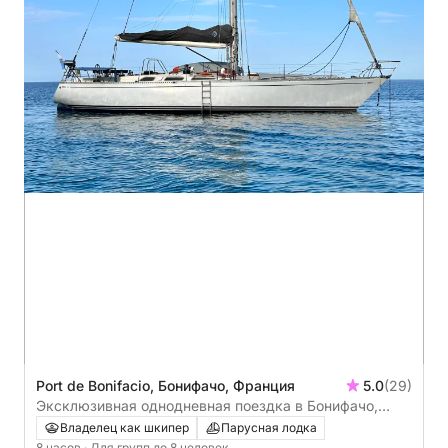
Port de Bonifacio, Бонифачо, Франция
5.0
(29)
Эксклюзивная однодневная поездка в Бонифачо,
Корсика.
Владелец как шкипер
Парусная лодка
8 часов
· Для групп до 8 человек