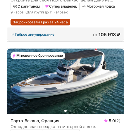
солнце на моторной лодке.
С капитаном
Супер владелец
Моторная лодка
9 часов
· Для групп до 11 человек
Забронировали 1 раз за 24 часа
105 913 ₽
Гибкое аннулирование
От
Мгновенное бронирование
Порто-Веккьо, Франция
5.0
(2)
Однодневная поездка на моторной лодке.