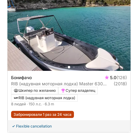
Бонифачо
5.0
(126)
RIB (надувная моторная лодка) Master 630
(2018)
150л.с.
Шкипер по желанию
Супер владелец
RIB (надувная моторная лодка)
8 людей
· 150 л.с.
· 6.3 m
Забронировали 1 раз за 24 часа
Flexible cancellation