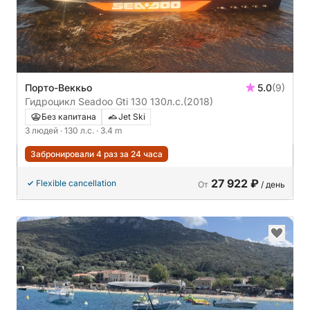
Порто-Веккьо
5.0
(9)
Гидроцикл Seadoo Gti 130 130л.с.
(2018)
Без капитана
Jet Ski
3 людей
· 130 л.с.
· 3.4 m
Забронировали 4 раз за 24 часа
27 922 ₽
Flexible cancellation
От
/ день