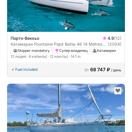
Порто-Веккьо
4.9
(12)
Катамаран Fountaine Pajot Bahia 46 14 Mètres
(2004)
14m
Skipper mandatory
Супер владелец
Катамаран
12 людей
· 6 кабин(ы)
· 12 кают(ы)
· 14.1 m
68 747 ₽
Fuel included
От
/ день