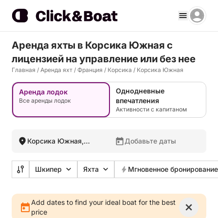
Аренда яхты в Корсика Южная c
лицензией на управление или без нее
Главная
/
Аренда яхт
/
Франция
/
Корсика
/
Корсика Южная
Однодневные
Аренда лодок
впечатления
Все аренды лодок
Активности с капитаном
Корсика Южная,
Добавьте даты
Франция
Шкипер
Яхта
Мгновенное бронирование
Add dates to find your ideal boat for the best
price