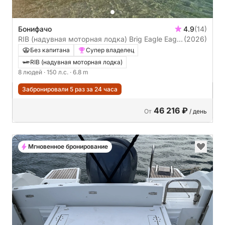
Бонифачо
4.9
(14)
RIB (надувная моторная лодка) Brig Eagle Eagle
(2026)
6,50 150л.с.
Без капитана
Супер владелец
RIB (надувная моторная лодка)
8 людей
· 150 л.с.
· 6.8 m
Забронировали 5 раз за 24 часа
46 216 ₽
От
/ день
Мгновенное бронирование