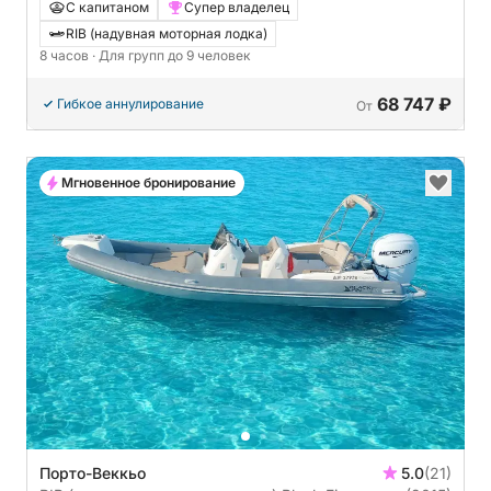
С капитаном
Супер владелец
RIB (надувная моторная лодка)
8 часов
· Для групп до 9 человек
68 747 ₽
Гибкое аннулирование
От
Мгновенное бронирование
Порто-Веккьо
5.0
(21)