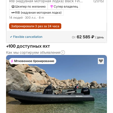
RIB (надувная моторная лодка) Black Fin
(2015)
Élégance 8 300л.с.
Шкипер по желанию
Супер владелец
RIB (надувная моторная лодка)
14 людей
· 300 л.с.
· 8 m
Забронировали 3 раз за 24 часа
62 585 ₽
Flexible cancellation
От
/ день
+100 доступных яхт
Как мы сортируем объявления
Мгновенное бронирование