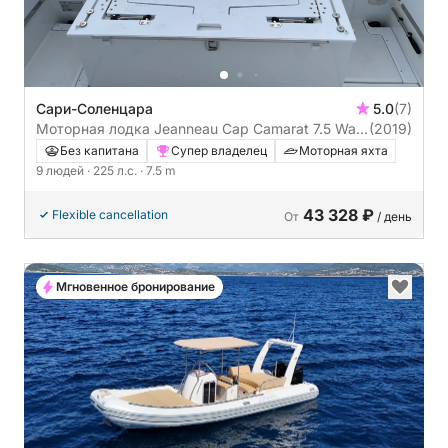
Сари-Соленцара
5.0
(7)
Моторная лодка Jeanneau Cap Camarat 7.5 Wa
(2019)
225л.с.
Без капитана
Супер владелец
Моторная яхта
9 людей
· 225 л.с.
· 7.5 m
43 328 ₽
Flexible cancellation
От
/ день
Мгновенное бронирование