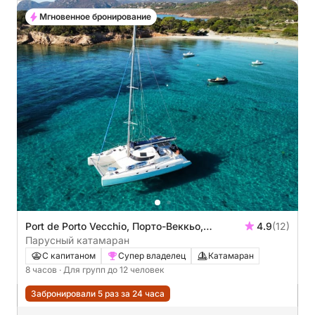
Мгновенное бронирование
Port de Porto Vecchio, Порто-Веккьо,
4.9
(12)
Франция
Парусный катамаран
С капитаном
Супер владелец
Катамаран
8 часов
· Для групп до 12 человек
Забронировали 5 раз за 24 часа