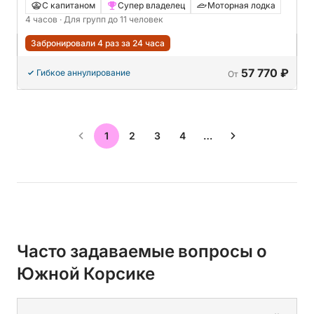
лодке.
С капитаном
Супер владелец
Моторная лодка
4 часов
· Для групп до 11 человек
Забронировали 4 раз за 24 часа
57 770 ₽
Гибкое аннулирование
От
1
2
3
4
…
Часто задаваемые вопросы о
Южной Корсике