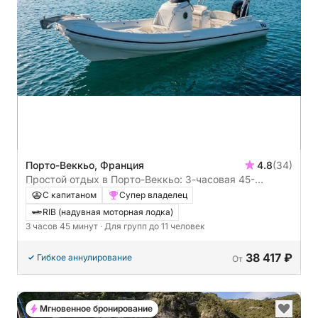
Порто-Веккьо, Франция
4.8
(34)
Простой отдых в Порто-Веккьо: 3-часовая 45-
минутная поездка на моторной лодке.
С капитаном
Супер владелец
RIB (надувная моторная лодка)
3 часов 45 минут
· Для групп до 11 человек
38 417 ₽
Гибкое аннулирование
От
Мгновенное бронирование