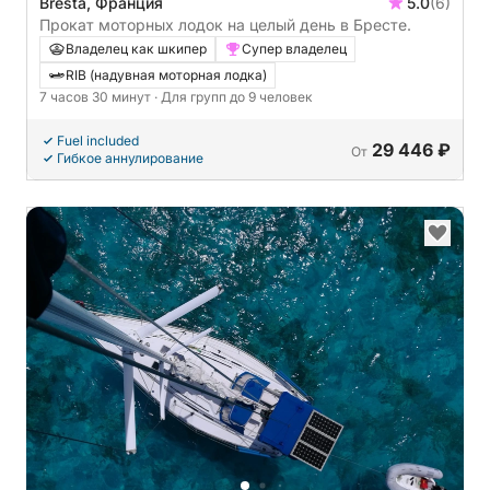
Bresta, Франция
5.0
(6)
Прокат моторных лодок на целый день в Бресте.
Владелец как шкипер
Супер владелец
RIB (надувная моторная лодка)
7 часов 30 минут
· Для групп до 9 человек
Fuel included
29 446 ₽
От
Гибкое аннулирование