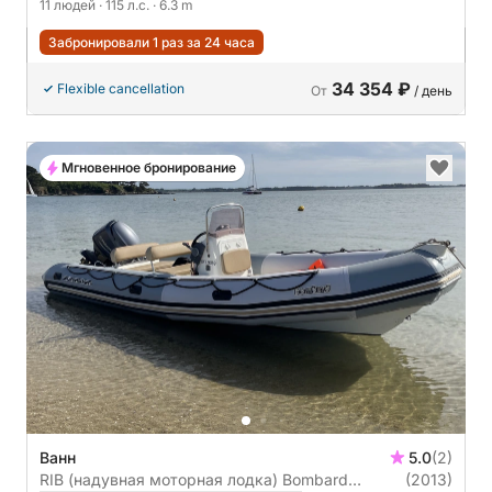
11 людей
· 115 л.с.
· 6.3 m
Забронировали 1 раз за 24 часа
34 354 ₽
Flexible cancellation
От
/ день
Мгновенное бронирование
Ванн
5.0
(2)
RIB (надувная моторная лодка) Bombard
(2013)