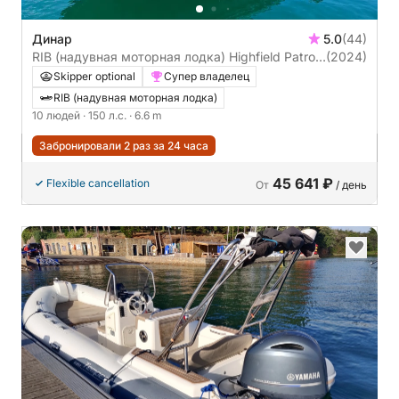
Динар
5.0
(44)
RIB (надувная моторная лодка) Highfield Patrol
(2024)
660 "Route du Rhum" 150л.с.
Skipper optional
Супер владелец
RIB (надувная моторная лодка)
10 людей
· 150 л.с.
· 6.6 m
Забронировали 2 раз за 24 часа
45 641 ₽
Flexible cancellation
От
/ день