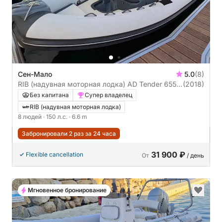
Сен-Мало
5.0
(8)
RIB (надувная моторная лодка) AD Tender 655
(2018)
lux 150л.с.
Без капитана
Супер владелец
RIB (надувная моторная лодка)
8 людей
· 150 л.с.
· 6.6 m
Забронировали 2 раз за 24 часа
31 900 ₽
Flexible cancellation
От
/ день
Мгновенное бронирование