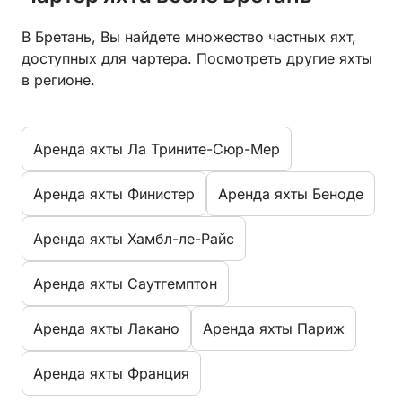
В Бретань, Вы найдете множество частных яхт,
доступных для чартера. Посмотреть другие яхты
в регионе.
Aренда яхты Ла Трините-Сюр-Мер
Aренда яхты Финистер
Aренда яхты Беноде
Aренда яхты Хамбл-ле-Райс
Aренда яхты Саутгемптон
Aренда яхты Лакано
Aренда яхты Париж
Aренда яхты Франция