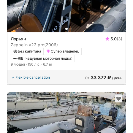
Лорьян
5.0
(3)
Zeppelin v22 pro
(2006)
Без капитана
Супер владелец
RIB (надувная моторная лодка)
9 людей
· 150 л.с.
· 6.7 m
33 372 ₽
Flexible cancellation
От
/ день