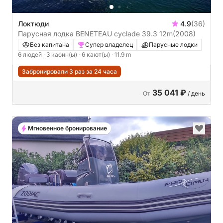
Локтюди
4.9
(36)
Парусная лодка BENETEAU cyclade 39.3 12m
(2008)
Без капитана
Супер владелец
Парусные лодки
6 людей
· 3 кабин(ы)
· 6 кают(ы)
· 11.9 m
Забронировали 3 раз за 24 часа
35 041 ₽
От
/ день
Мгновенное бронирование