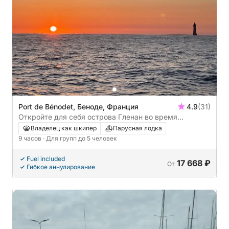
Port de Bénodet, Беноде, Франция
4.9
(31)
Откройте для себя острова Гленан во время
однодневной поездки на парусной лодке.
Владелец как шкипер
Парусная лодка
9 часов
· Для групп до 5 человек
Fuel included
17 668 ₽
От
Гибкое аннулирование