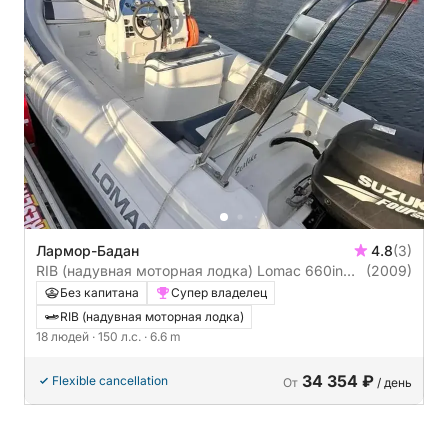
Лармор-Бадан
4.8
(3)
RIB (надувная моторная лодка) Lomac 660in
(2009)
150л.с.
Без капитана
Супер владелец
RIB (надувная моторная лодка)
18 людей
· 150 л.с.
· 6.6 m
34 354 ₽
Flexible cancellation
От
/ день