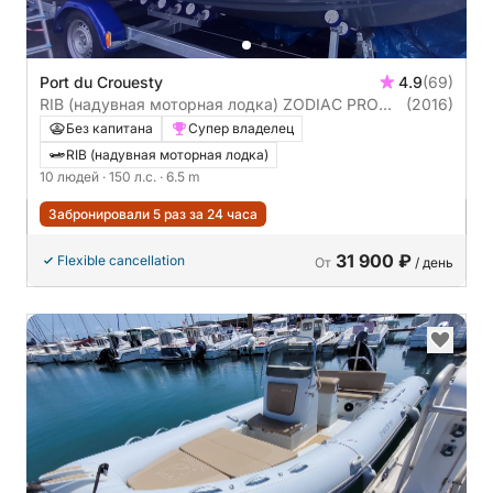
Port du Crouesty
4.9
(69)
RIB (надувная моторная лодка) ZODIAC PRO
(2016)
OPEN 650 150л.с.
Без капитана
Супер владелец
RIB (надувная моторная лодка)
10 людей
· 150 л.с.
· 6.5 m
Забронировали 5 раз за 24 часа
31 900 ₽
Flexible cancellation
От
/ день