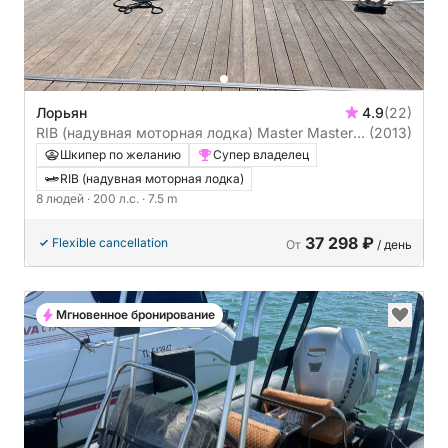
Лорьян
4.9
(22)
RIB (надувная моторная лодка) Master Master
(2013)
699 200л.с.
Шкипер по желанию
Супер владелец
RIB (надувная моторная лодка)
8 людей
· 200 л.с.
· 7.5 m
37 298 ₽
Flexible cancellation
От
/ день
Мгновенное бронирование