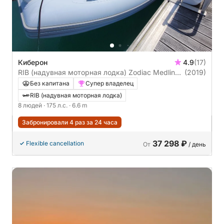
Киберон
4.9
(17)
RIB (надувная моторная лодка) Zodiac Medline
(2019)
6.60 175л.с.
Без капитана
Супер владелец
RIB (надувная моторная лодка)
8 людей
· 175 л.с.
· 6.6 m
Забронировали 4 раз за 24 часа
37 298 ₽
Flexible cancellation
От
/ день