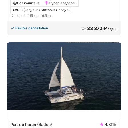
Bombard Sunrider 650 115л.с.
Без капитана
Супер владелец
RIB (надувная моторная лодка)
12 людей
· 115 л.с.
· 6.5 m
33 372 ₽
Flexible cancellation
От
/ день
Port du Parun (Baden)
4.8
(15)