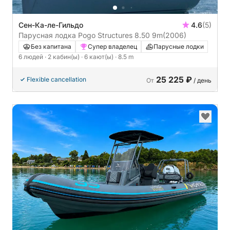
Сен-Ка-ле-Гильдо
4.6
(5)
Парусная лодка Pogo Structures 8.50 9m
(2006)
Без капитана
Супер владелец
Парусные лодки
6 людей
· 2 кабин(ы)
· 6 кают(ы)
· 8.5 m
25 225 ₽
Flexible cancellation
От
/ день