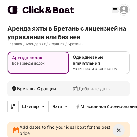
Аренда яхты в Бретань c лицензией на
управление или без нее
Главная
/
Аренда яхт
/
Франция
/
Бретань
Однодневные
Аренда лодок
впечатления
Все аренды лодок
Активности с капитаном
Бретань, Франция
Добавьте даты
Шкипер
Яхта
Мгновенное бронирование
Add dates to find your ideal boat for the best
price