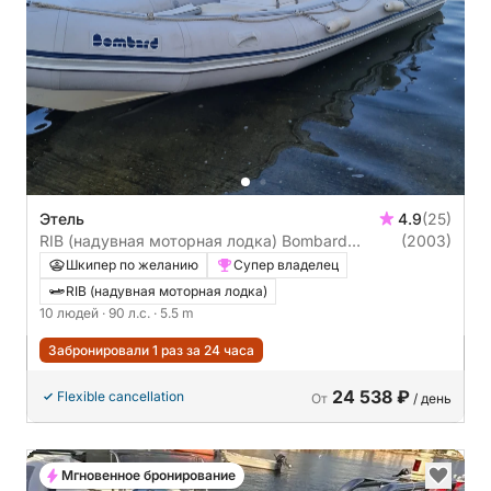
Этель
4.9
(25)
RIB (надувная моторная лодка) Bombard
(2003)
Explorer Sb 550 90л.с.
Шкипер по желанию
Супер владелец
RIB (надувная моторная лодка)
10 людей
· 90 л.с.
· 5.5 m
Забронировали 1 раз за 24 часа
24 538 ₽
Flexible cancellation
От
/ день
Мгновенное бронирование