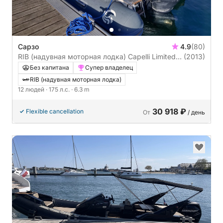
Сарзо
4.9
(80)
RIB (надувная моторная лодка) Capelli Limited
(2013)
Édition Carbone 626 175л.с.
Без капитана
Супер владелец
RIB (надувная моторная лодка)
12 людей
· 175 л.с.
· 6.3 m
30 918 ₽
Flexible cancellation
От
/ день