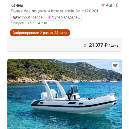
Канны
4.9
(11)
Лодка без лицензии kruger stella 6л.с.
(2020)
Without licence
Супер владелец
6 людей
· 6 л.с.
· 4.7 m
Забронировали 2 раз за 24 часа
21 377 ₽
От
/ день