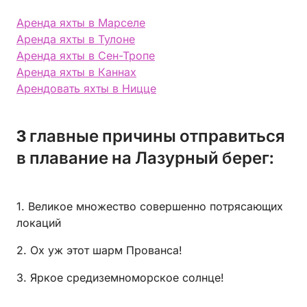
Аренда яхты в Марселе
Аренда яхты в Тулоне
Аренда яхты в Сен-Тропе
Аренда яхты в Каннах
Арендовать яхты в Ницце
3 главные причины отправиться
в плавание на Лазурный берег:
1. Великое множество совершенно потрясающих
локаций
2. Ох уж этот шарм Прованса!
3. Яркое средиземноморское солнце!