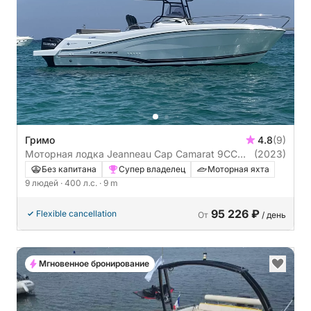
Гримо
4.8
(9)
Моторная лодка Jeanneau Cap Camarat 9CC
(2023)
400л.с.
Без капитана
Супер владелец
Моторная яхта
9 людей
· 400 л.с.
· 9 m
95 226 ₽
Flexible cancellation
От
/ день
Мгновенное бронирование