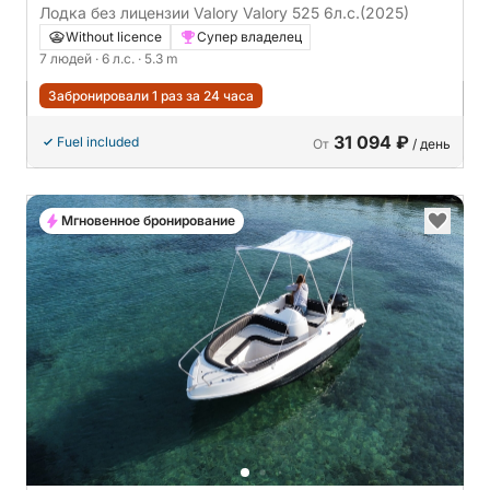
Лодка без лицензии Valory Valory 525 6л.с.
(2025)
Without licence
Супер владелец
7 людей
· 6 л.с.
· 5.3 m
Забронировали 1 раз за 24 часа
31 094 ₽
Fuel included
От
/ день
Мгновенное бронирование