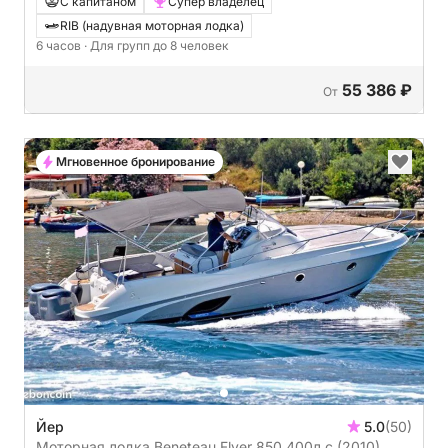
С капитаном
Супер владелец
RIB (надувная моторная лодка)
6 часов
· Для групп до 8 человек
55 386 ₽
От
Мгновенное бронирование
Йер
5.0
(50)
Моторная лодка Beneteau Flyer 850 400л.с.
(2010)