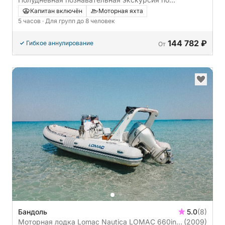
Леринским островам – 5 часов увлекательного
Капитан включён
Моторная яхта
отдыха.
5 часов
· Для групп до 8 человек
144 782 ₽
Гибкое аннулирование
От
Бандоль
5.0
(8)
Моторная лодка Lomac Nautica LOMAC 660in
(2009)