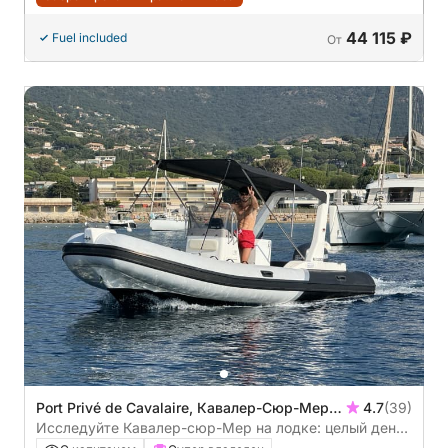
44 115 ₽
Fuel included
От
Port Privé de Cavalaire, Кавалер-Сюр-Мер,
4.7
(39)
Франция
Исследуйте Кавалер-сюр-Мер на лодке: целый день
на воде на моторной лодке.