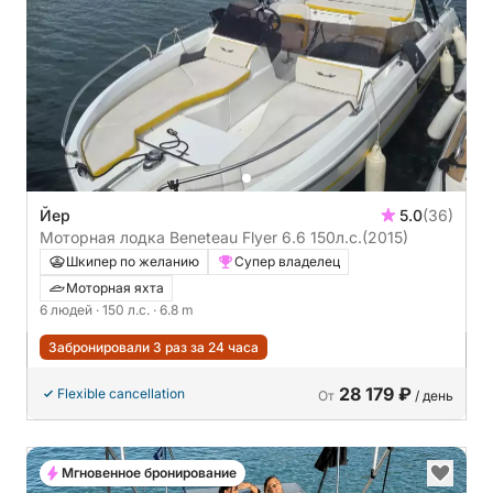
Йер
5.0
(36)
Моторная лодка Beneteau Flyer 6.6 150л.с.
(2015)
Шкипер по желанию
Супер владелец
Моторная яхта
6 людей
· 150 л.с.
· 6.8 m
Забронировали 3 раз за 24 часа
28 179 ₽
Flexible cancellation
От
/ день
Мгновенное бронирование