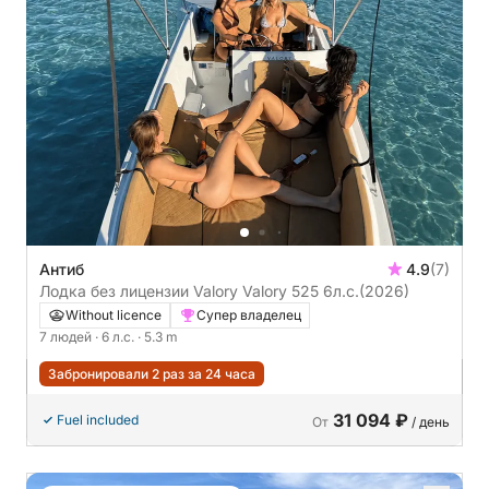
Антиб
4.9
(7)
Лодка без лицензии Valory Valory 525 6л.с.
(2026)
Without licence
Супер владелец
7 людей
· 6 л.с.
· 5.3 m
Забронировали 2 раз за 24 часа
31 094 ₽
Fuel included
От
/ день