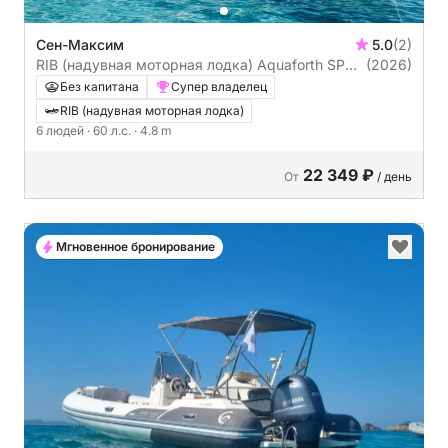
Сен-Максим
5.0
(2)
RIB (надувная моторная лодка) Aquaforth SP
(2026)
480 D 60л.с.
Без капитана
Супер владелец
RIB (надувная моторная лодка)
6 людей
· 60 л.с.
· 4.8 m
22 349 ₽
От
/ день
Мгновенное бронирование