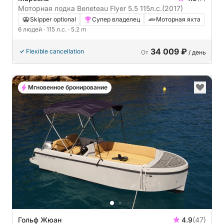
Моторная лодка Beneteau Flyer 5.5 115л.с.
(2017)
Skipper optional
Супер владелец
Моторная яхта
6 людей
· 115 л.с.
· 5.2 m
34 009 ₽
Flexible cancellation
От
/ день
Мгновенное бронирование
Гольф Жюан
4.9
(47)