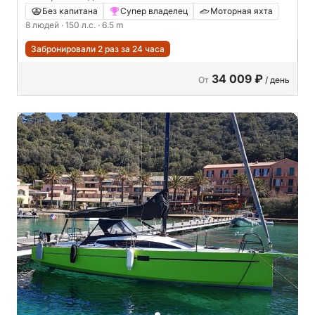
150л.с.
Без капитана
Супер владелец
Моторная яхта
8 людей
· 150 л.с.
· 6.5 m
Забронировали 2 раз за 24 часа
34 009 ₽
От
/ день