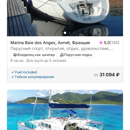
Marina Baie des Anges, Антиб, Франция
5.0
(145)
Парусный спорт, открытия, отдых, удовольствие,
эмоции, досуг. От 2 до 5 человек.
Владелец как шкипер
Парусная лодка
8 часов
· Для групп до 5 человек
Fuel included
31 094 ₽
От
Гибкое аннулирование