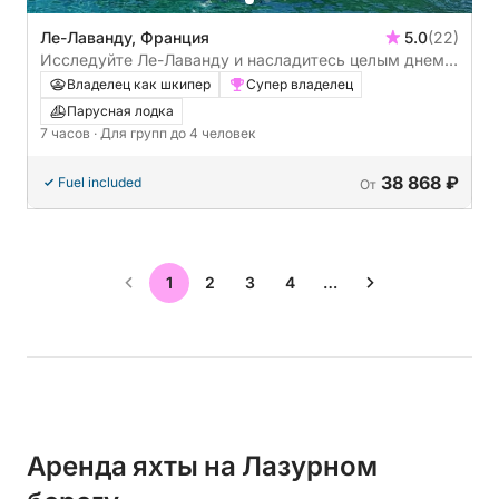
Ле-Лаванду, Франция
5.0
(22)
Исследуйте Ле-Лаванду и насладитесь целым днем
плавания на парусной яхте.
Владелец как шкипер
Супер владелец
Парусная лодка
7 часов
· Для групп до 4 человек
38 868 ₽
Fuel included
От
1
2
3
4
…
Аренда яхты на Лазурном