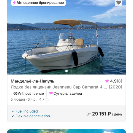
Мгновенное бронирование
Мандельё-ла-Напуль
4.9
(8)
Лодка без лицензии Jeanneau Cap Camarat 4.7
(2020)
Cc 6л.с.
Without licence
Супер владелец
5 людей
· 6 л.с.
· 4.7 m
Fuel included
29 151 ₽
От
/ день
Flexible cancellation