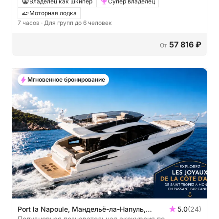
снорклинга в этом регионе ✨
Владелец как шкипер
Супер владелец
Моторная лодка
7 часов
· Для групп до 6 человек
57 816 ₽
От
Мгновенное бронирование
Port la Napoule, Мандельё-ла-Напуль,
5.0
(24)
Франция
Полудневная познавательная экскурсия по