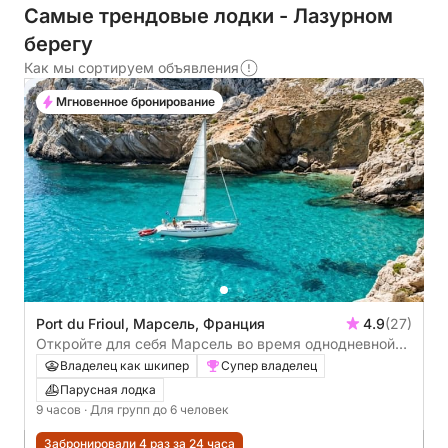
Самые трендовые лодки - Лазурном
берегу
Как мы сортируем объявления
Мгновенное бронирование
Port du Frioul, Марсель, Франция
4.9
(27)
Откройте для себя Марсель во время однодневной
парусной прогулки.
Владелец как шкипер
Супер владелец
Парусная лодка
9 часов
· Для групп до 6 человек
Забронировали 4 раз за 24 часа