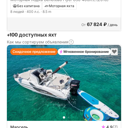
Без капитана
Моторная яхта
8 людей
· 400 л.с.
· 8.5 m
67 824 ₽
От
/ день
+100 доступных яхт
Как мы сортируем объявления
Скидочное предложение
Мгновенное бронирование
Марсель
4.9
(7)