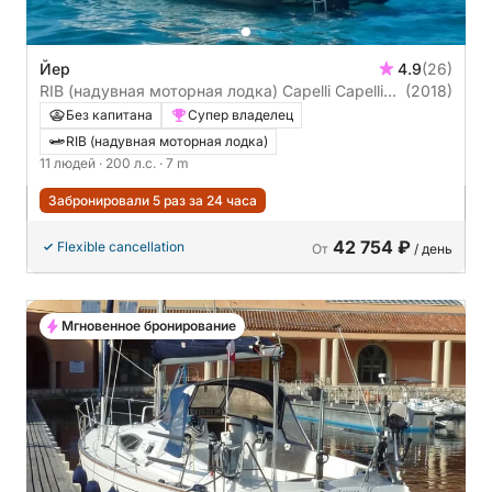
Йер
4.9
(26)
RIB (надувная моторная лодка) Capelli Capelli
(2018)
Tempest 700 200л.с.
Без капитана
Супер владелец
RIB (надувная моторная лодка)
11 людей
· 200 л.с.
· 7 m
Забронировали 5 раз за 24 часа
42 754 ₽
Flexible cancellation
От
/ день
Мгновенное бронирование