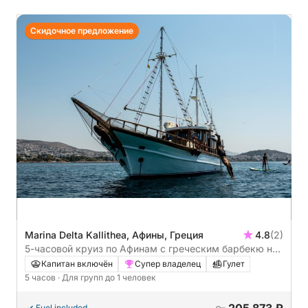
Скидочное предложение
Marina Delta Kallithea, Афины, Греция
4.8
(2)
5-часовой круиз по Афинам с греческим барбекю на
борту | Пакет «все включено»
Капитан включён
Супер владелец
Гулет
5 часов
· Для групп до 1 человек
Fuel included