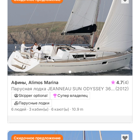
Афины, Alimos Marina
4.7
(4)
Парусная лодка JEANNEAU SUN ODYSSEY 36I
(2012)
11m
Skipper optional
Супер владелец
Парусные лодки
6 людей
· 3 кабин(ы)
· 6 кают(ы)
· 10.9 m
Скидочное предложение