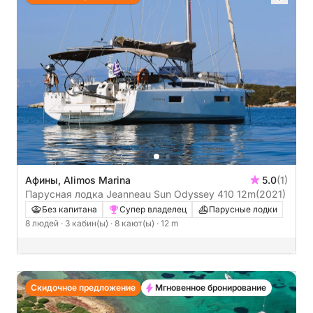
Афины, Alimos Marina
5.0
(1)
Парусная лодка Jeanneau Sun Odyssey 410 12m
(2021)
Без капитана
Супер владелец
Парусные лодки
8 людей
· 3 кабин(ы)
· 8 кают(ы)
· 12 m
Скидочное предложение
Мгновенное бронирование