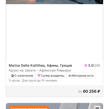
Marina Delta Kallithea, Афины, Греция
5.0
(26)
Круиз на закате - Афинская Ривьера
С капитаном
Супер владелец
Моторная яхта
3 часов
· Для групп до 10 человек
60 256 ₽
От
Скидочное предложение