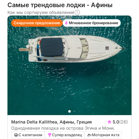
Самые трендовые лодки - Афины
Как мы сортируем объявления
Скидочное предложение
Мгновенное бронирование
Marina Delta Kallithea, Афины, Греция
5.0
(26)
Однодневная поездка на острова Эгина и Мони.
С капитаном
Супер владелец
Моторная яхта