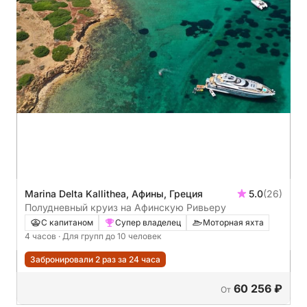
Marina Delta Kallithea, Афины, Греция
5.0
(26)
Полудневный круиз на Афинскую Ривьеру
С капитаном
Супер владелец
Моторная яхта
4 часов
· Для групп до 10 человек
Забронировали 2 раз за 24 часа
60 256 ₽
От