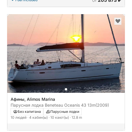
205 873 ₽
От
Афины, Alimos Marina
Парусная лодка Beneteau Oceanis 43 13m
(2009)
Без капитана
Парусные лодки
10 людей
· 4 кабин(ы)
· 10 кают(ы)
· 12.8 m