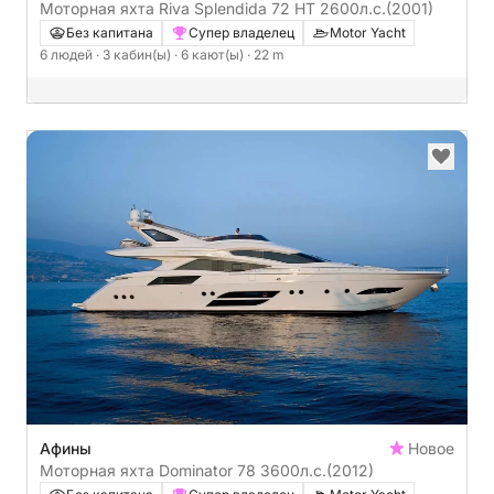
Моторная яхта Riva Splendida 72 HT 2600л.с.
(2001)
Без капитана
Супер владелец
Motor Yacht
6 людей
· 3 кабин(ы)
· 6 кают(ы)
· 22 m
Афины
Новое
Моторная яхта Dominator 78 3600л.с.
(2012)