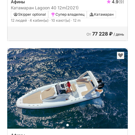
Афины
4.9
(9)
Катамаран Lagoon 40 12m
(2021)
Skipper optional
Супер владелец
Катамаран
12 людей
· 4 кабин(ы)
· 10 кают(ы)
· 12 m
77 228 ₽
От
/ день