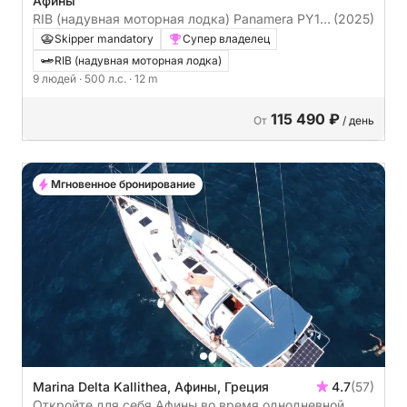
Афины
RIB (надувная моторная лодка) Panamera PY10
(2025)
500л.с.
Skipper mandatory
Супер владелец
RIB (надувная моторная лодка)
9 людей
· 500 л.с.
· 12 m
115 490 ₽
От
/ день
Мгновенное бронирование
Marina Delta Kallithea, Афины, Греция
4.7
(57)
Откройте для себя Афины во время однодневной