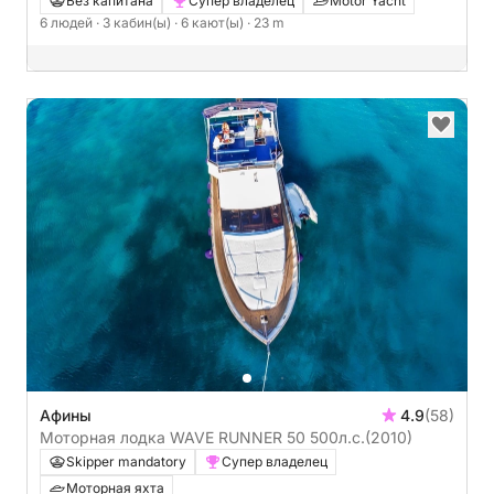
Без капитана
Супер владелец
Motor Yacht
6 людей
· 3 кабин(ы)
· 6 кают(ы)
· 23 m
Афины
4.9
(58)
Моторная лодка WAVE RUNNER 50 500л.с.
(2010)
Skipper mandatory
Супер владелец
Моторная яхта