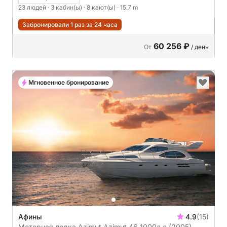
23 людей
· 3 кабин(ы)
· 8 кают(ы)
· 15.7 m
Забронировали 1 раз за 24 часа
60 256 ₽
От
/ день
Мгновенное бронирование
Афины
4.9
(15)
Моторная лодка Azimut Azimut 46 1000л.с.
(2005)