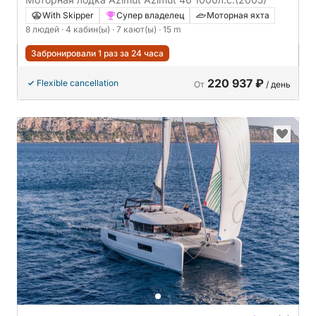
With Skipper
Супер владелец
Моторная яхта
8 людей
· 4 кабин(ы)
· 7 кают(ы)
· 15 m
Забронировали 1 раз за 24 часа
220 937 ₽
Flexible cancellation
От
/ день