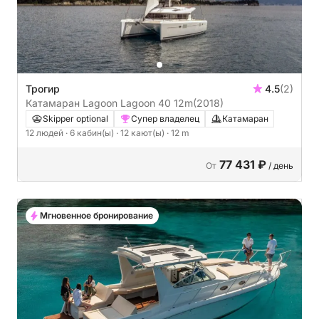
Трогир
4.5
(2)
Катамаран Lagoon Lagoon 40 12m
(2018)
Skipper optional
Супер владелец
Катамаран
12 людей
· 6 кабин(ы)
· 12 кают(ы)
· 12 m
77 431 ₽
От
/ день
Мгновенное бронирование