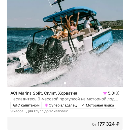
ACI Marina Split, Сплит, Хорватия
5.0
(3)
Насладитесь 9-часовой прогулкой на моторной лодке
по Сплиту.
С капитаном
Супер владелец
Моторная лодка
9 часов
· Для групп до 12 человек
177 324 ₽
От