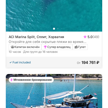
ACI Marina Split, Сплит, Хорватия
5.0
(49)
Откройте для себя скрытые пляжи во время
парусного тура из Сплита на остров Шолта
Капитан включён
Супер владелец
Гулет
10 часов
· Для групп до 16 человек
194 761 ₽
Fuel included
От
Мгновенное бронирование