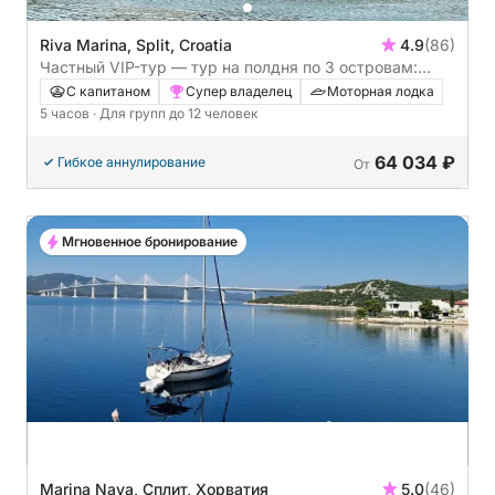
Riva Marina, Split, Croatia
4.9
(86)
Частный VIP-тур — тур на полдня по 3 островам:
Голубые лагуны, затонувшие корабли и Трогир или
С капитаном
Супер владелец
Моторная лодка
Маслиница
5 часов
· Для групп до 12 человек
64 034 ₽
Гибкое аннулирование
От
Мгновенное бронирование
Marina Nava, Сплит, Хорватия
5.0
(46)