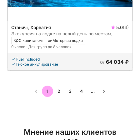
Станичі, Хорватия
5.0
(4)
Экскурсия на лодке на целый день по местам,
связанным со скрытым островом Хвар и Голубой
С капитаном
Моторная лодка
пещерой.
9 часов
· Для групп до 8 человек
Fuel included
64 034 ₽
От
Гибкое аннулирование
1
2
3
4
…
Мнение наших клиентов