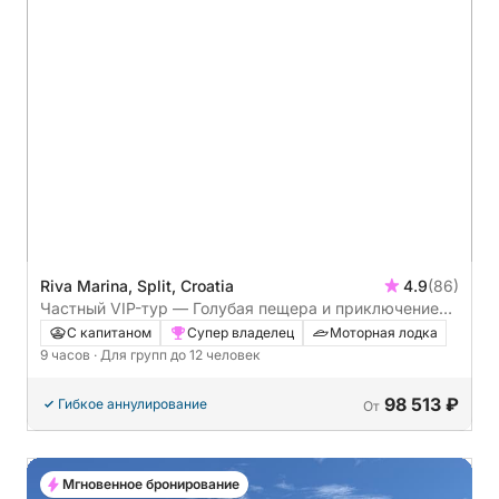
Riva Marina, Split, Croatia
4.9
(86)
Частный VIP-тур — Голубая пещера и приключение
на 5 островах — Хвар, Стинива, Голубые лагуны и
С капитаном
Супер владелец
Моторная лодка
многое другое
9 часов
· Для групп до 12 человек
98 513 ₽
Гибкое аннулирование
От
Мгновенное бронирование