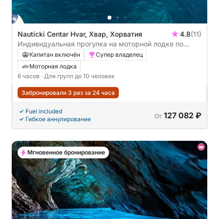
Nauticki Centar Hvar, Хвар, Хорватия
4.8
(11)
Индивидуальная прогулка на моторной лодке по
окрестностям острова Хвар.
Капитан включён
Супер владелец
Моторная лодка
6 часов
· Для групп до 10 человек
Забронировали 3 раз за 24 часа
Fuel included
127 082 ₽
От
Гибкое аннулирование
Мгновенное бронирование