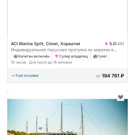
ACI Marina Split, Сплит, Хорватия
5.0
(49)
Индивидуальная парусная прогулка из марины в
Сплите или Подстране на остров Брач.
Капитан включён
Супер владелец
Гулет
10 часов
· Для групп до 16 человек
194 761 ₽
Fuel included
От