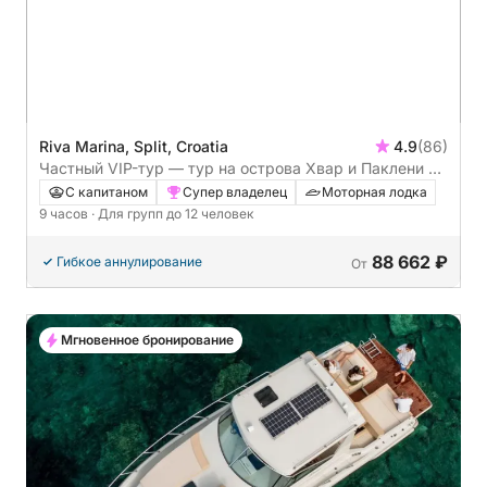
Riva Marina, Split, Croatia
4.9
(86)
Частный VIP-тур — тур на острова Хвар и Паклени с
потрясающими голубыми лагунами (полный день)
С капитаном
Супер владелец
Моторная лодка
9 часов
· Для групп до 12 человек
88 662 ₽
Гибкое аннулирование
От
Мгновенное бронирование