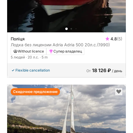
Поліця
4.8
(5)
Лодка без лицензии Adria Adria 500 20л.с.
(1990)
Without licence
Супер владелец
5 людей
· 20 л.с.
· 5 m
18 126 ₽
Flexible cancellation
От
/ день
Скидочное предложение