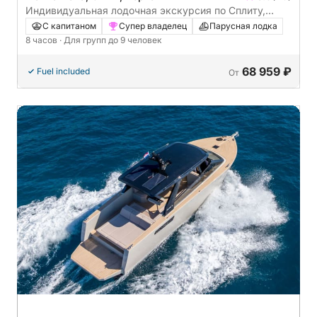
Индивидуальная лодочная экскурсия по Сплиту,
Брачу и Шолте (8 часов)
С капитаном
Супер владелец
Парусная лодка
8 часов
· Для групп до 9 человек
68 959 ₽
Fuel included
От