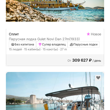
Сплит
Новое
Парусная лодка Gulet Novi Dan 27m
(1933)
Без капитана
Супер владелец
Парусные лодки
15 людей
· 15 кабин(ы)
· 15 кают(ы)
· 27 m
309 627 ₽
От
/ день