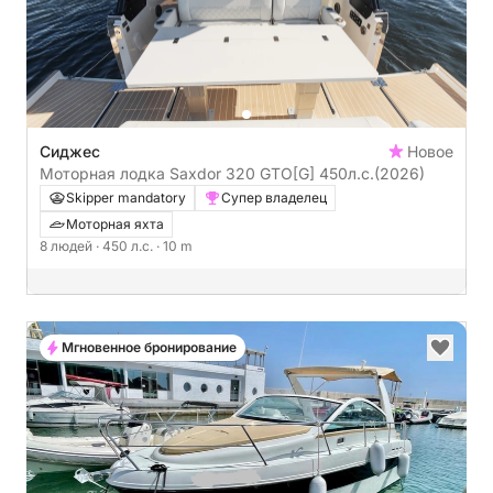
Сиджес
Новое
Моторная лодка Saxdor 320 GTO[G] 450л.с.
(2026)
Skipper mandatory
Супер владелец
Моторная яхта
8 людей
· 450 л.с.
· 10 m
Мгновенное бронирование