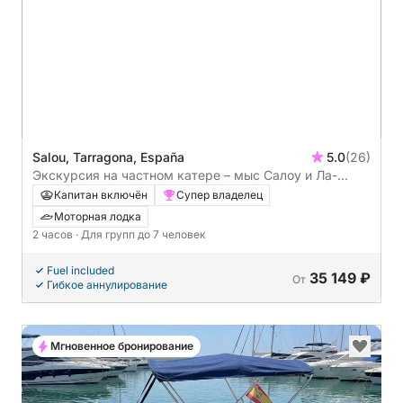
Salou, Tarragona, España
5.0
(26)
Экскурсия на частном катере – мыс Салоу и Ла-
Пинеда (2 часа). Все включено.
Капитан включён
Супер владелец
Моторная лодка
2 часов
· Для групп до 7 человек
Fuel included
35 149 ₽
От
Гибкое аннулирование
Мгновенное бронирование