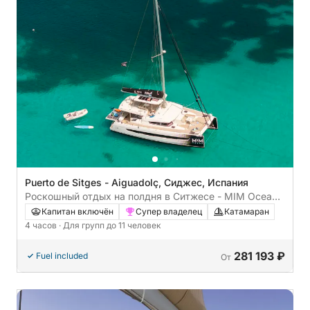
Puerto de Sitges - Aiguadolç, Сиджес, Испания
Роскошный отдых на полдня в Ситжесе - MIM Ocean
Signature
Капитан включён
Супер владелец
Катамаран
4 часов
· Для групп до 11 человек
281 193 ₽
Fuel included
От