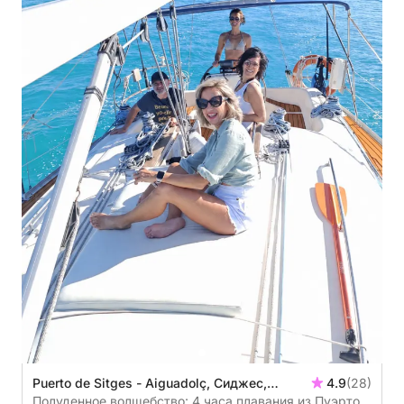
Puerto de Sitges - Aiguadolç, Сиджес,
4.9
(28)
Испания
Полуденное волшебство: 4 часа плавания из Пуэрто-