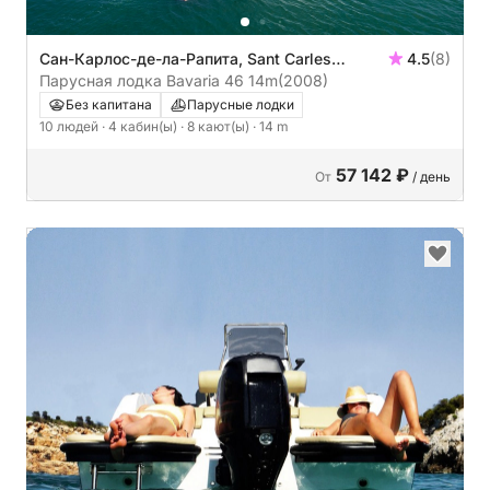
Сан-Карлос-де-ла-Рапита, Sant Carles
4.5
(8)
Marina
Парусная лодка Bavaria 46 14m
(2008)
Без капитана
Парусные лодки
10 людей
· 4 кабин(ы)
· 8 кают(ы)
· 14 m
57 142 ₽
От
/ день