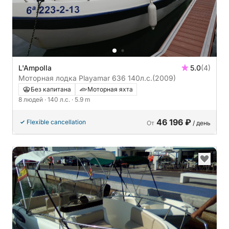
L'Ampolla
5.0
(4)
Моторная лодка Playamar 636 140л.с.
(2009)
Без капитана
Моторная яхта
8 людей
· 140 л.с.
· 5.9 m
46 196 ₽
Flexible cancellation
От
/ день