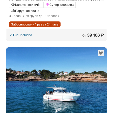
де-Ситжес
Капитан включён
Супер владелец
Парусная лодка
4 часов
· Для групп до 12 человек
Забронировали 1 раз за 24 часа
39 166 ₽
Fuel included
От