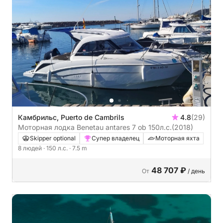
Камбрильс, Puerto de Cambrils
4.8
(29)
Моторная лодка Benetau antares 7 ob 150л.с.
(2018)
Skipper optional
Супер владелец
Моторная яхта
8 людей
· 150 л.с.
· 7.5 m
48 707 ₽
От
/ день