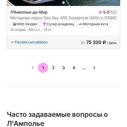
Л’Амеллья-де-Мар
5.0
(52)
Моторная лодка Sea Ray 450 Sundancer 460л.с.
(1996)
With Skipper
Супер владелец
Моторная яхта
14 людей
· 460 л.с.
· 14 m
75 320 ₽
Flexible cancellation
От
/ день
1
2
3
4
…
Часто задаваемые вопросы о
Л’Амполье