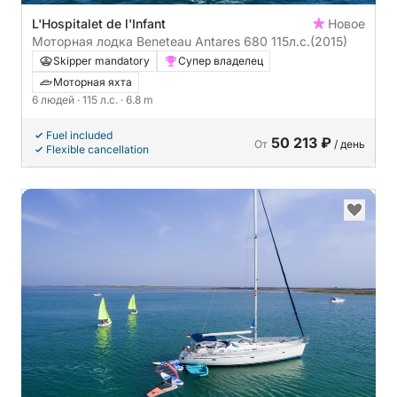
L'Hospitalet de l'Infant
Новое
Моторная лодка Beneteau Antares 680 115л.с.
(2015)
Skipper mandatory
Супер владелец
Моторная яхта
6 людей
· 115 л.с.
· 6.8 m
Fuel included
50 213 ₽
От
/ день
Flexible cancellation