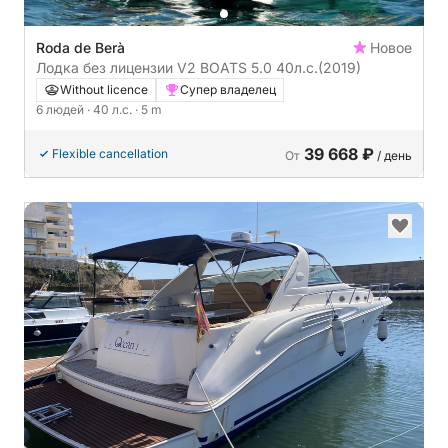
Roda de Berà
Новое
Лодка без лицензии V2 BOATS 5.0 40л.с.
(2019)
Without licence
Супер владелец
6 людей
· 40 л.с.
· 5 m
39 668 ₽
Flexible cancellation
От
/ день