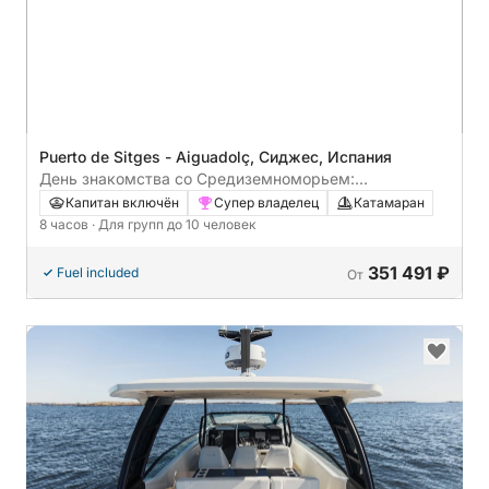
Puerto de Sitges - Aiguadolç, Сиджес, Испания
День знакомства со Средиземноморьем:
незабываемые впечатления в Ситжесе
Капитан включён
Супер владелец
Катамаран
8 часов
· Для групп до 10 человек
351 491 ₽
Fuel included
От