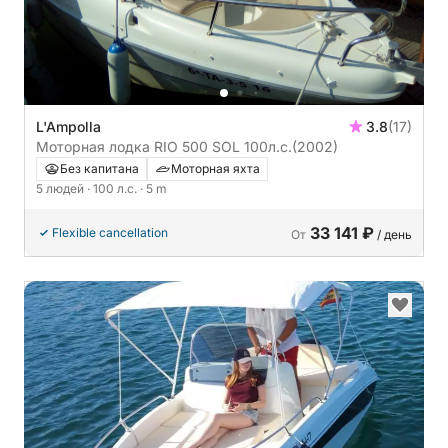
L'Ampolla
3.8
(17)
Моторная лодка RIO 500 SOL 100л.с.
(2002)
Без капитана
Моторная яхта
5 людей
· 100 л.с.
· 5 m
33 141 ₽
Flexible cancellation
От
/ день