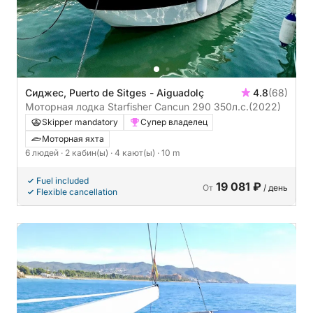
Сиджес, Puerto de Sitges - Aiguadolç
4.8
(68)
Моторная лодка Starfisher Cancun 290 350л.с.
(2022)
Skipper mandatory
Супер владелец
Моторная яхта
6 людей
· 2 кабин(ы)
· 4 кают(ы)
· 10 m
Fuel included
19 081 ₽
От
/ день
Flexible cancellation