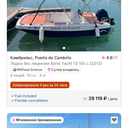
Камбрильс, Puerto de Cambrils
4.8
(7)
Лодка без лицензии Bond Yacht 13 15л.с.
(2013)
Without licence
Супер владелец
4 людей
· 15 л.с.
· 4 m
Забронировали 4 раз за 24 часа
Fuel included
28 119 ₽
От
/ день
Flexible cancellation
Мгновенное бронирование