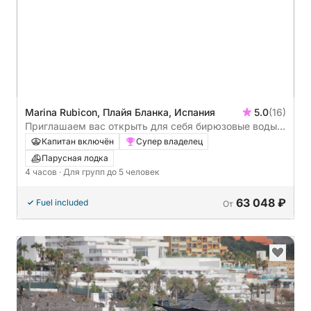
Marina Rubicon, Плайя Бланка, Испания
5.0
(16)
Приглашаем вас открыть для себя бирюзовые воды
Папагайо на борту нашей частной парусной яхты —
Капитан включён
Супер владелец
вас ждет незабываемое путешествие.
Парусная лодка
4 часов
· Для групп до 5 человек
63 048 ₽
Fuel included
От