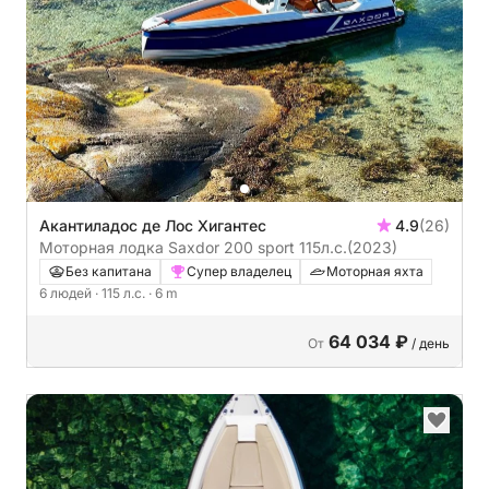
Акантиладос де Лос Хигантес
4.9
(26)
Моторная лодка Saxdor 200 sport 115л.с.
(2023)
Без капитана
Супер владелец
Моторная яхта
6 людей
· 115 л.с.
· 6 m
64 034 ₽
От
/ день