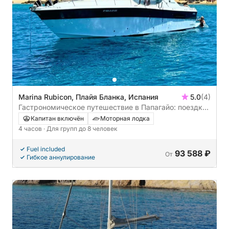
Marina Rubicon, Плайя Бланка, Испания
5.0
(4)
Гастрономическое путешествие в Папагайо: поездка
на частной яхте в Папагайо с обедом на борту.
Капитан включён
Моторная лодка
4 часов
· Для групп до 8 человек
Fuel included
93 588 ₽
От
Гибкое аннулирование