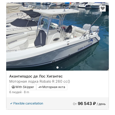
Акантиладос де Лос Хигантес
Моторная лодка Robalo R 260 cc
()
With Skipper
Моторная яхта
6 людей
· 8 m
96 543 ₽
Flexible cancellation
От
/ день