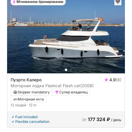
Мгновенное бронирование
Пуэрто Калеро
4.9
(8)
Моторная лодка Flashcat Flash cat
(2008)
Skipper mandatory
Супер владелец
Моторная яхта
12 людей
· 12 m
Fuel included
177 324 ₽
От
/ день
Flexible cancellation