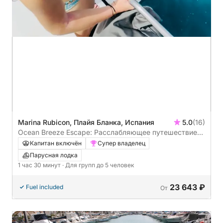
Marina Rubicon, Плайя Бланка, Испания
5.0
(16)
Ocean Breeze Escape: Расслабляющее путешествие
на яхте вдоль пляжа Плайя-Бланка
Капитан включён
Супер владелец
Парусная лодка
1 час 30 минут
· Для групп до 5 человек
23 643 ₽
Fuel included
От