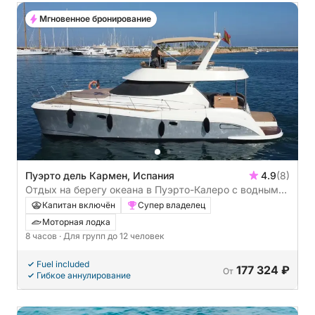
Мгновенное бронирование
Пуэрто дель Кармен, Испания
4.9
(8)
Отдых на берегу океана в Пуэрто-Калеро с водными
видами спорта.
Капитан включён
Супер владелец
Моторная лодка
8 часов
· Для групп до 12 человек
Fuel included
177 324 ₽
От
Гибкое аннулирование