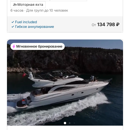
Рай - Лунный свет)
Моторная яхта
6 часов
· Для групп до 10 человек
Fuel included
134 798 ₽
От
Гибкое аннулирование
Мгновенное бронирование