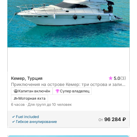
Кемер, Турция
5.0
(3)
Приключения на острове Кемер: три острова и залив
Клеопатры
Капитан включён
Супер владелец
Моторная яхта
6 часов
· Для групп до 10 человек
Fuel included
96 284 ₽
От
Гибкое аннулирование