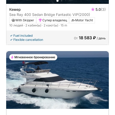
Кемер
5.0
(3)
Sea Ray 400 Sedan Bridge Fantastic VIP
(2000)
With Skipper
Супер владелец
Motor Yacht
10 людей
· 2 кабин(ы)
· 2 кают(ы)
· 15 m
Fuel included
18 583 ₽
От
/ день
Flexible cancellation
Мгновенное бронирование