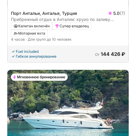
Порт Антальи, Анталья, Турция
5.0
(7)
Прибрежный отдых в Анталии: круиз по заливу
Чалтикак и черепаховому острову (закат в Анталии)
Капитан включён
Супер владелец
Моторная яхта
4 часов
· Для групп до 10 человек
Fuel included
144 426 ₽
От
Гибкое аннулирование
Мгновенное бронирование