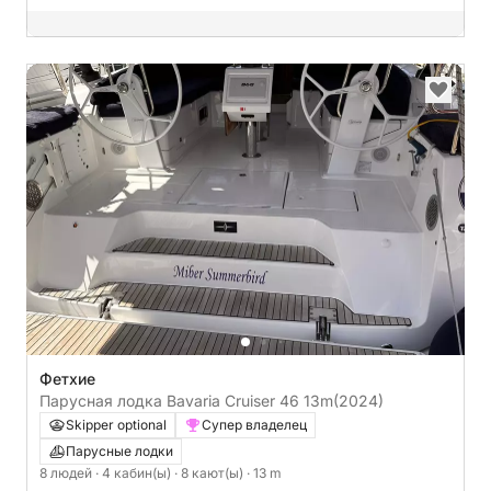
Фетхие
Парусная лодка Bavaria Cruiser 46 13m
(2024)
Skipper optional
Супер владелец
Парусные лодки
8 людей
· 4 кабин(ы)
· 8 кают(ы)
· 13 m