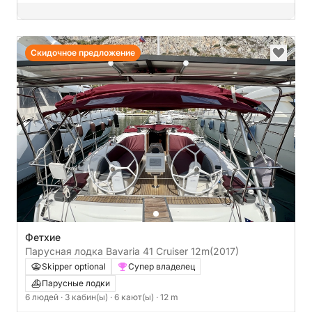
Скидочное предложение
Фетхие
Парусная лодка Bavaria 41 Cruiser 12m
(2017)
Skipper optional
Супер владелец
Парусные лодки
6 людей
· 3 кабин(ы)
· 6 кают(ы)
· 12 m