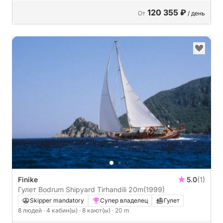
120 355 ₽
От
/ день
Finike
5.0
(1)
Гулет Bodrum Shipyard Tirhandili 20m
(1999)
Skipper mandatory
Супер владелец
Гулет
8 людей
· 4 кабин(ы)
· 8 кают(ы)
· 20 m