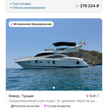
Fuel included
279 224 ₽
От
Гибкое аннулирование
Мгновенное бронирование
Кемер, Турция
5.0
(7)
Средиземноморский отдых: от древних берегов до
секретных бухт (Кемер - Древний город Фазелис -
Капитан включён
Супер владелец