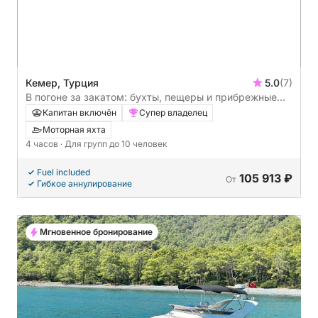
Кемер, Турция
5.0
(7)
В погоне за закатом: бухты, пещеры и прибрежные
красоты Кемера (Кемер - Рай - Лунный свет)
Капитан включён
Супер владелец
Моторная яхта
4 часов
· Для групп до 10 человек
Fuel included
105 913 ₽
От
Гибкое аннулирование
Мгновенное бронирование