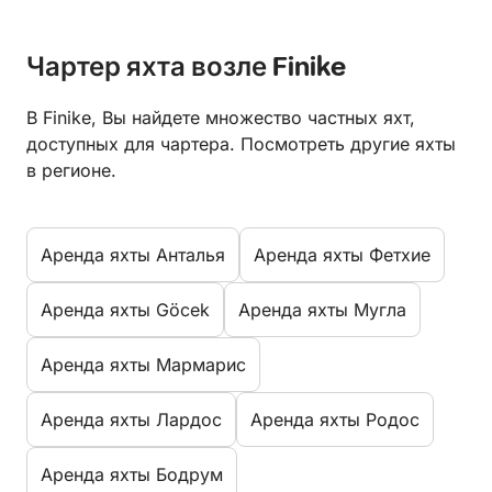
Чартер яхта возле Finike
В Finike, Вы найдете множество частных яхт,
доступных для чартера. Посмотреть другие яхты
в регионе.
Aренда яхты Анталья
Aренда яхты Фетхие
Aренда яхты Göcek
Aренда яхты Мугла
Aренда яхты Мармарис
Aренда яхты Лардос
Aренда яхты Родос
Aренда яхты Бодрум