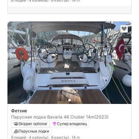
8 людей
· 4 кабин(ы)
· 8 кают(ы)
· 14 m
Фетхие
Парусная лодка Bavaria 46 Cruiser 14m
(2023)
Skipper optional
Супер владелец
Парусные лодки
8 людей
· 4 кабин(ы)
· 8 кают(ы)
· 14 m