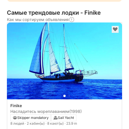
Самые трендовые лодки - Finike
Как мы сортируем объявления
Finike
Насладитесь мореплаванием
(1998)
Skipper mandatory
Sail Yacht
8 людей
· 2 кабин(ы)
· 8 кают(ы)
· 23.9 m