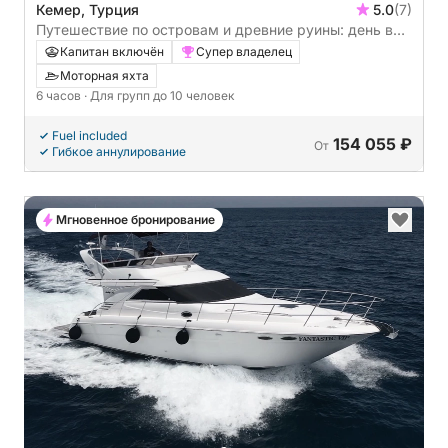
Кемер, Турция
5.0
(7)
Путешествие по островам и древние руины: день в
Кемере на море (Кемер - Три острова - Клеопатра -
Капитан включён
Супер владелец
древний город Фазелис)
Моторная яхта
6 часов
· Для групп до 10 человек
Fuel included
154 055 ₽
От
Гибкое аннулирование
Мгновенное бронирование