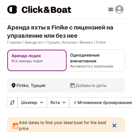
Аренда яхты в Finike c лицензией на
управление или без нее
Главная
/
Аренда яхт
/
Турция
/
Анталия
/
Финике
/
Finike
Однодневные
Аренда лодок
впечатления
Все аренды лодок
Активности с капитаном
Finike, Турция
Добавьте даты
Шкипер
Яхта
Мгновенное бронирование
Add dates to find your ideal boat for the best
price