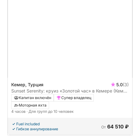
Кемер, Турция
5.0
(3)
Sunset Serenity: круиз «Золотой час» в Кемере (Кемер
- Рай - Лунный свет)
Капитан включён
Супер владелец
Моторная яхта
4 часов
· Для групп до 10 человек
Fuel included
64 510 ₽
От
Гибкое аннулирование